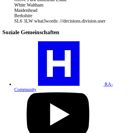
White Waltham
Maidenhead
Berkshire
SL6 3LW
what3words: ///decisions.division.user
Soziale Gemeinschaften
Besuchen
Sie
unser
RA-
Community-
Profil
RA-
Community
Besuchen
Sie
unser
YouTube-
Profil