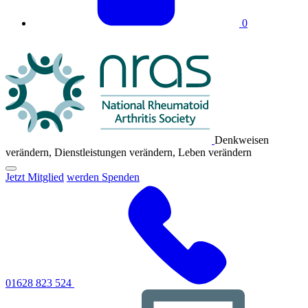
0
NRAS-
Logo
Denkweisen
verändern, Dienstleistungen verändern, Leben verändern
Klicken
Jetzt Mitglied
werden Spenden
Sie
hier,
um
das
primäre
Navigationsmenü
umzuschalten
01628 823 524