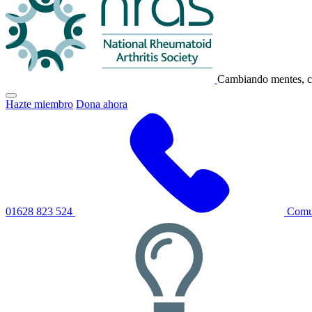
NRAS
Cambiando mentes, c
Haga
Hazte miembro
Dona ahora
clic
para
alternar
el
menú
de
navegación
principal
01628 823 524
Comun