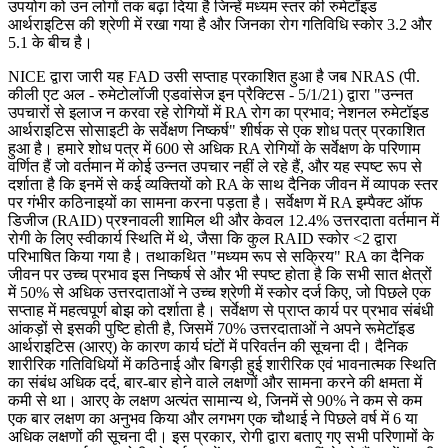
उपयोग को उन लोगों तक बढ़ा दिया है जिन्हें मध्यम स्तर की रुमेटॉइड
आर्थराइटिस की श्रेणी में रखा गया है और जिनका रोग गतिविधि स्कोर 3.2 और
5.1 के बीच है।
NICE द्वारा जारी यह FAD उसी सप्ताह प्रकाशित हुआ है जब NRAS (पी.
कीली एट अल - रुमेटोलॉजी एडवांसेज इन प्रैक्टिस - 5/1/21) द्वारा "उन्नत
उपचारों से इलाज न करवा रहे रोगियों में RA रोग का प्रभाव; नेशनल रुमेटॉइड
आर्थराइटिस सोसाइटी के सर्वेक्षण निष्कर्ष" शीर्षक से एक शोध पत्र प्रकाशित
हुआ है। हमारे शोध पत्र में 600 से अधिक RA रोगियों के सर्वेक्षण के परिणाम
वर्णित हैं जो वर्तमान में कोई उन्नत उपचार नहीं ले रहे हैं, और यह स्पष्ट रूप से
दर्शाता है कि इनमें से कई व्यक्तियों को RA के साथ दैनिक जीवन में व्यापक स्तर
पर गंभीर कठिनाइयों का सामना करना पड़ता है। सर्वेक्षण में RA इम्पैक्ट ऑफ
डिजीज (RAID) प्रश्नावली शामिल थी और केवल 12.4% उत्तरदाता वर्तमान में
रोगी के लिए स्वीकार्य स्थिति में थे, जैसा कि कुल RAID स्कोर <2 द्वारा
परिभाषित किया गया है। तथाकथित "मध्यम रूप से सक्रिय" RA का दैनिक
जीवन पर उच्च प्रभाव इस निष्कर्ष से और भी स्पष्ट होता है कि सभी सात क्षेत्रों
में 50% से अधिक उत्तरदाताओं ने उच्च श्रेणी में स्कोर दर्ज किए, जो पिछले एक
सप्ताह में महत्वपूर्ण बोझ को दर्शाता है। सर्वेक्षण से प्राप्त कार्य पर प्रभाव संबंधी
आंकड़ों से इसकी पुष्टि होती है, जिसमें 70% उत्तरदाताओं ने अपने रूमेटॉइड
आर्थराइटिस (आरए) के कारण कार्य घंटों में परिवर्तन की सूचना दी। दैनिक
शारीरिक गतिविधियों में कठिनाई और बिगड़ी हुई शारीरिक एवं भावनात्मक स्थिति
का संबंध अधिक दर्द, बार-बार होने वाले लक्षणों और सामना करने की क्षमता में
कमी से था। आरए के लक्षण अत्यंत सामान्य थे, जिनमें से 90% ने कम से कम
एक बार लक्षण का अनुभव किया और लगभग एक चौथाई ने पिछले वर्ष में 6 या
अधिक लक्षणों की सूचना दी। इस प्रकार, रोगी द्वारा बताए गए सभी परिणामों के