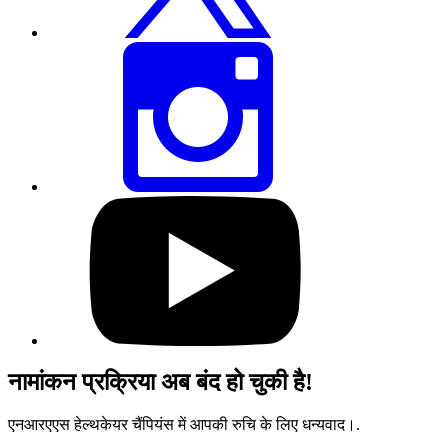
करें
इस
पेज
को
इंस्टाग्राम
पर
शेयर
करें
हमारे
यूट्यूब
प्रोफाइल
पर
जाएं
नामांकन प्रक्रिया अब बंद हो चुकी है!
एनआरएएस हेल्थकेयर चैंपियंस में आपकी रुचि के लिए धन्यवाद।.