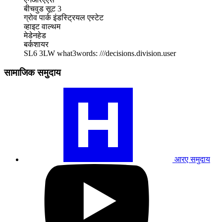
बीचवुड सूट 3
ग्रोव पार्क इंडस्ट्रियल एस्टेट
व्हाइट वाल्थम
मेडेनहेड
बर्कशायर
SL6 3LW
what3words: ///decisions.division.user
सामाजिक समुदाय
हमारे
RA
समुदाय
प्रोफ़ाइल
पर
जाएँ
आरए समुदाय
हमारे
यूट्यूब
प्रोफाइल
पर
जाएं