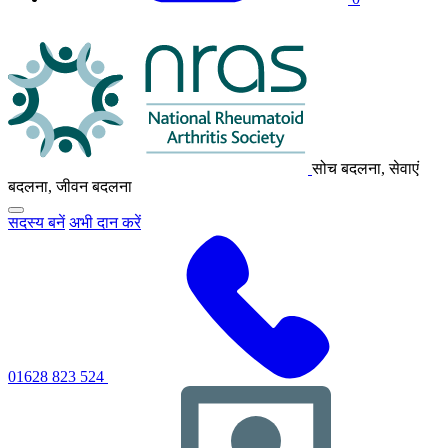
एनआरएएस
लोगो
सोच बदलना, सेवाएं
बदलना, जीवन बदलना
मुख्य
सदस्य बनें
अभी दान करें
नेविगेशन
मेनू
को
टॉगल
करने
के
लिए
क्लिक
करें
01628 823 524