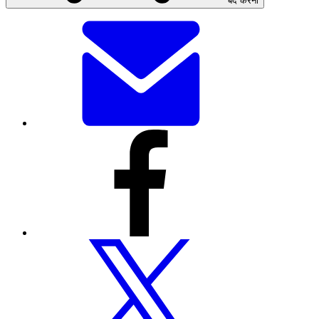
बंद करना
यह
पेज
ईमेल
से
भेजें
इस
पेज
को
फेसबुक
के
माध्यम
से
शेयर
करें
इस
पेज
को
ट्विटर
पर
शेयर