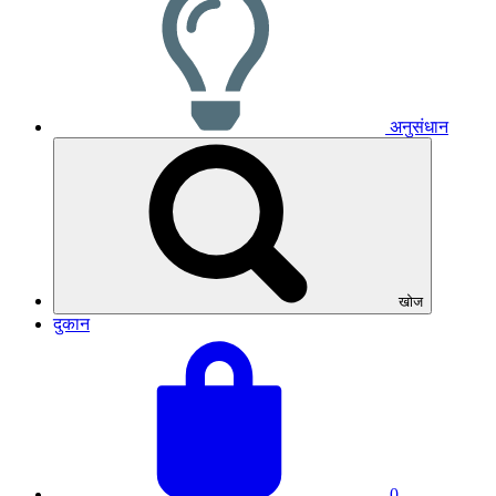
अनुसंधान
खोज
दुकान
अपनी
बास्केट
टोकरी
का
देखें
कुल
योग:
0