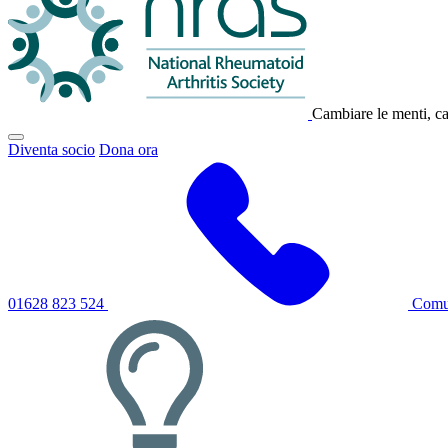
Cambiare le menti, cam
Fai
Diventa socio
Dona ora
clic
per
attivare/disattivare
il
menu
di
navigazione
principale
01628 823 524
Comun