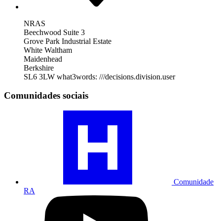
NRAS
Beechwood Suite 3
Grove Park Industrial Estate
White Waltham
Maidenhead
Berkshire
SL6 3LW
what3words: ///decisions.division.user
Comunidades sociais
Visite
o
nosso
perfil
da
comunidade
de
RA
Comunidade
RA
Visite
nosso
perfil