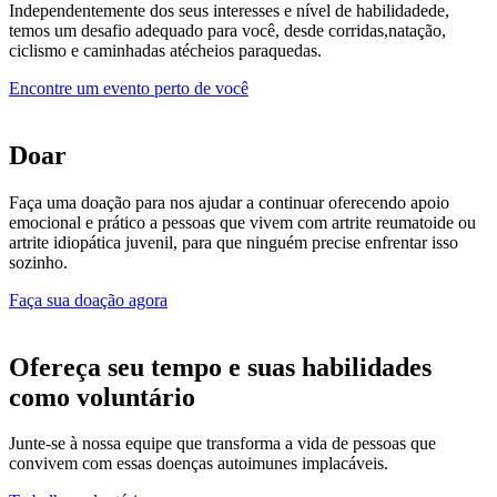
Independentemente
dos seus interesses
e
nível de
habilidade
de
,
temos um
desafio
adequado para você,
desde corridas
,
natação,
ciclismo
e
caminhadas até
cheios
paraquedas
.
Encontre um evento perto de você
Doar
Faça uma doação para
nos ajudar a continuar oferecendo apoio
emocional e prático
a pessoas que vivem com artrite reumatoide ou
artrite idiopática juvenil, para que
ninguém
precise
enfrentar
isso
sozinho.
Faça sua doação agora
Ofereça seu tempo e suas habilidades
como voluntário
Junte-se
à
nossa
equipe
que transforma a vida de pessoas que
convivem com essas doenças autoimunes implacáveis.