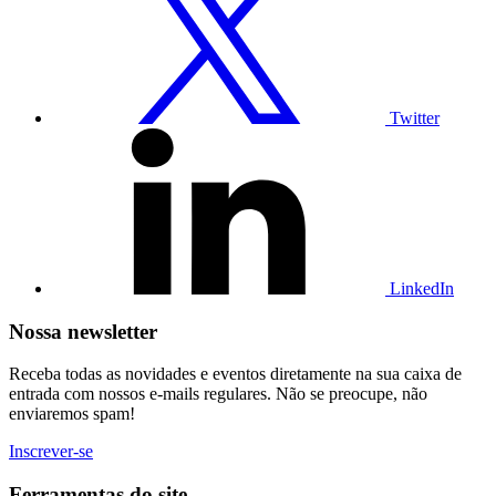
perfil
no
Twitter
Twitter
Visite
nosso
perfil
no
LinkedIn
LinkedIn
Nossa newsletter
Receba todas as novidades e eventos diretamente na sua caixa de
entrada com nossos e-mails regulares. Não se preocupe, não
enviaremos spam!
Inscrever-se
Ferramentas do site