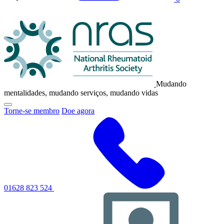
Logotipo
da
NRAS
Mudando
mentalidades, mudando serviços, mudando vidas
Clique
Torne-se membro
Doe agora
para
alternar
o
menu
de
navegação
principal
01628 823 524