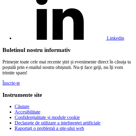
profilul
nostru
de
Linkedin
Linkedin
Buletinul nostru informativ
Primește toate cele mai recente știri și evenimente direct în căsuța ta
poștală prin e-mailul nostru obișnuit. Nu-ți face griji, nu îți vom
trimite spam!
Înscrie-te
Instrumente site
Căutare
Accesibilitate
Confidențialitate și module cookie
Declarație de utilizare a inteligenței artificiale
Raportați o problemă a site-ului web