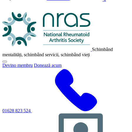
Sigla
NRAS
Schimbând
mentalități, schimbând servicii, schimbând vieți
Faceți
Devino membru
Donează acum
clic
pentru
a
comuta
meniul
principal
de
navigare
01628 823 524