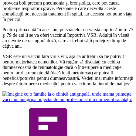
provoca boli precum pneumonia și bronșiolita, care pot cauza
probleme respiratorii grave. Persoanele care dezvoltă aceste
complicații pot necesita tratament în spital, iar acestea pot pune viața
în pericol.
Pentru prima dată în acest an, persoanelor cu vârsta cuprinsă între 75
și 79 de ani li se va oferi vaccinul împotriva VSR. Adulții în vârstă
au nevoie de o singură doză, care ar trebui să îi protejeze timp de
câțiva ani.
VSR este un vaccin fără virus viu, așa că ar trebui să fie potrivit
pentru majoritatea oamenilor. Vă rugăm să discutați cu echipa
dumneavoastră de reumatologie dacă o întrerupere a medicației
pentru artrita reumatoidă (dacă luați metotrexat) ar putea fi
benefică/potrivită pentru dumneavoastră. Vedeți mai multe informații
despre întreruperea medicației pentru vaccinuri la linkul de mai jos: