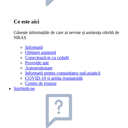
Ce este aici
Găsește informațiile de care ai nevoie și asistența oferită de
NRAS
Informaţii
Obțineți asistență
Conectează-te cu ceilalți
Poveștile tale
Autogestionare
Informații pentru comunitatea sud-asiatică
COVID-19 și artrita reumatoidă
Centru de resurse
Sprijiniți-ne