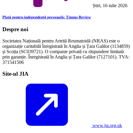
Știri, 16 iulie 2026
Plată pentru independență personală: Timms Review
Despre noi
Societatea Națională pentru Artrită Reumatoidă (NRAS) este o
organizație caritabilă înregistrată în Anglia și Țara Galilor (1134859)
și Scoția (SC039721). O companie privată cu răspundere limitată
prin garanție. Înregistrată în Anglia și Țara Galilor (7127101). TVA:
371541506
Site-ul JIA
www.jia.org.uk