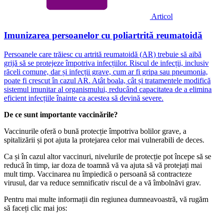
Articol
Imunizarea persoanelor cu poliartrită reumatoidă
Persoanele care trăiesc cu artrită reumatoidă (AR) trebuie să aibă
grijă să se protejeze împotriva infecțiilor. Riscul de infecții, inclusiv
răceli comune, dar și infecții grave, cum ar fi gripa sau pneumonia,
poate fi crescut în cazul AR. Atât boala, cât și tratamentele modifică
sistemul imunitar al organismului, reducând capacitatea de a elimina
eficient infecțiile înainte ca acestea să devină severe.
De ce sunt importante vaccinările?
Vaccinurile oferă o bună protecție împotriva bolilor grave, a
spitalizării și pot ajuta la protejarea celor mai vulnerabili de deces.
Ca și în cazul altor vaccinuri, nivelurile de protecție pot începe să se
reducă în timp, iar doza de toamnă vă va ajuta să vă protejați mai
mult timp. Vaccinarea nu împiedică o persoană să contracteze
virusul, dar va reduce semnificativ riscul de a vă îmbolnăvi grav.
Pentru mai multe informații din regiunea dumneavoastră, vă rugăm
să faceți clic mai jos: