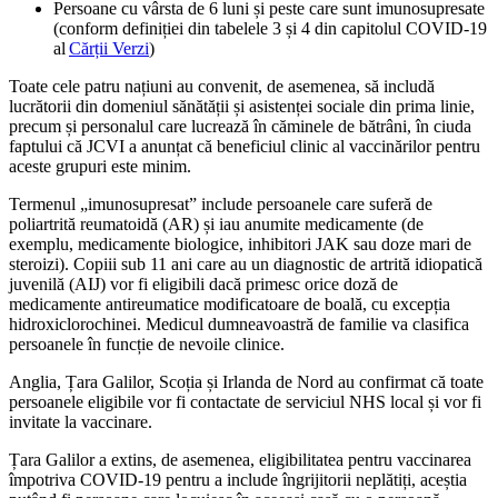
Persoane cu vârsta de 6 luni și peste care sunt imunosupresate
(conform definiției din tabelele 3 și 4 din capitolul COVID-19
al
Cărții Verzi
)
Toate cele patru națiuni au convenit, de asemenea, să includă
lucrătorii din domeniul sănătății și asistenței sociale din prima linie,
precum și personalul care lucrează în căminele de bătrâni, în ciuda
faptului că JCVI a anunțat că beneficiul clinic al vaccinărilor pentru
aceste grupuri este minim.
Termenul „imunosupresat” include persoanele care suferă de
poliartrită reumatoidă (AR) și iau anumite medicamente (de
exemplu, medicamente biologice, inhibitori JAK sau doze mari de
steroizi). Copiii sub 11 ani care au un diagnostic de artrită idiopatică
juvenilă (AIJ) vor fi eligibili dacă primesc orice doză de
medicamente antireumatice modificatoare de boală, cu excepția
hidroxiclorochinei. Medicul dumneavoastră de familie va clasifica
persoanele în funcție de nevoile clinice.
Anglia, Țara Galilor, Scoția și Irlanda de Nord au confirmat că toate
persoanele eligibile vor fi contactate de serviciul NHS local și vor fi
invitate la vaccinare.
Țara Galilor a extins, de asemenea, eligibilitatea pentru vaccinarea
împotriva COVID-19 pentru a include îngrijitorii neplătiți, aceștia