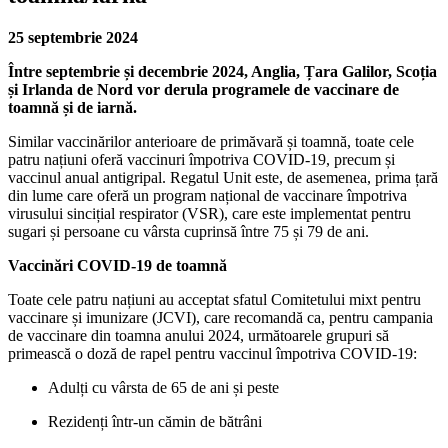
25 septembrie 2024
Între septembrie și decembrie 2024, Anglia, Țara Galilor, Scoția
și Irlanda de Nord vor derula programele de vaccinare de
toamnă și de iarnă.
Similar vaccinărilor anterioare de primăvară și toamnă, toate cele
patru națiuni oferă vaccinuri împotriva COVID-19, precum și
vaccinul anual antigripal. Regatul Unit este, de asemenea, prima țară
din lume care oferă un program național de vaccinare împotriva
virusului sincițial respirator (VSR), care este implementat pentru
sugari și persoane cu vârsta cuprinsă între 75 și 79 de ani.
Vaccinări COVID-19 de toamnă
Toate cele patru națiuni au acceptat sfatul Comitetului mixt pentru
vaccinare și imunizare (JCVI), care recomandă ca, pentru campania
de vaccinare din toamna anului 2024, următoarele grupuri să
primească o doză de rapel pentru vaccinul împotriva COVID-19:
Adulți cu vârsta de 65 de ani și peste
Rezidenți într-un cămin de bătrâni