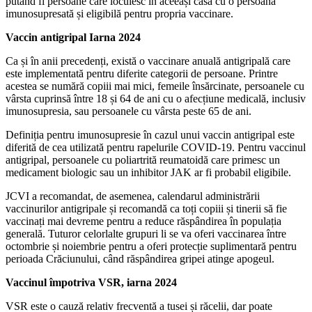
putând fi persoane care locuiesc în aceeași casă cu o persoană
imunosupresată și eligibilă pentru propria vaccinare.
Vaccin antigripal Iarna 2024
Ca și în anii precedenți, există o vaccinare anuală antigripală care
este implementată pentru diferite categorii de persoane. Printre
acestea se numără copiii mai mici, femeile însărcinate, persoanele cu
vârsta cuprinsă între 18 și 64 de ani cu o afecțiune medicală, inclusiv
imunosupresia, sau persoanele cu vârsta peste 65 de ani.
Definiția pentru imunosupresie în cazul unui vaccin antigripal este
diferită de cea utilizată pentru rapelurile COVID-19. Pentru vaccinul
antigripal, persoanele cu poliartrită reumatoidă care primesc un
medicament biologic sau un inhibitor JAK ar fi probabil eligibile.
JCVI a recomandat, de asemenea, calendarul administrării
vaccinurilor antigripale și recomandă ca toți copiii și tinerii să fie
vaccinați mai devreme pentru a reduce răspândirea în populația
generală. Tuturor celorlalte grupuri li se va oferi vaccinarea între
octombrie și noiembrie pentru a oferi protecție suplimentară pentru
perioada Crăciunului, când răspândirea gripei atinge apogeul.
Vaccinul împotriva VSR, iarna 2024
VSR este o cauză relativ frecventă a tusei și răcelii, dar poate