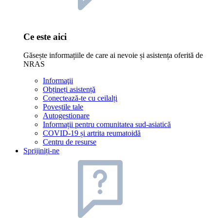
Ce este aici
Găsește informațiile de care ai nevoie și asistența oferită de
NRAS
Informaţii
Obțineți asistență
Conectează-te cu ceilalți
Poveștile tale
Autogestionare
Informații pentru comunitatea sud-asiatică
COVID-19 și artrita reumatoidă
Centru de resurse
Sprijiniți-ne