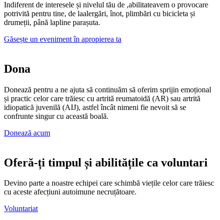
Indiferent de
interesele
și
nivelul tău de
,
abilitate
avem o
provocare
potrivită pentru tine,
de la
alergări
, înot, plimbări
cu bicicleta
și
drumeții, până la
pline
parașuta
.
Găsește un eveniment în apropierea ta
Dona
Donează pentru
a ne ajuta să continuăm să oferim sprijin emoțional
și practic
celor care trăiesc cu artrită reumatoidă (AR) sau artrită
idiopatică juvenilă (AIJ), astfel încât
nimeni
fie nevoit
să
se
confrunte singur cu această boală.
Donează acum
Oferă-ți timpul și abilitățile ca voluntari
Devino
parte a
noastre
echipei
care schimbă viețile celor care trăiesc
cu aceste afecțiuni autoimune necruțătoare.
Voluntariat