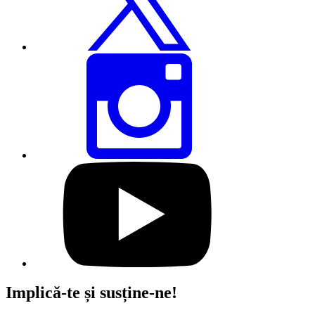
Twitter
Distribuie
această
pagină
prin
Instagram
Vizitați
profilul
nostru
de
YouTube
Implică-te și susține-ne!