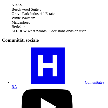
NRAS
Beechwood Suite 3
Grove Park Industrial Estate
White Waltham
Maidenhead
Berkshire
SL6 3LW
what3words: ///decisions.division.user
Comunități sociale
Vizitați
profilul
comunității
noastre
RA
Comunitatea
RA
Vizitați
profilul
nostru
de