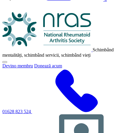
Sigla
NRAS
Schimbând
mentalități, schimbând servicii, schimbând vieți
Faceți
Devino membru
Donează acum
clic
pentru
a
comuta
meniul
principal
de
navigare
01628 823 524