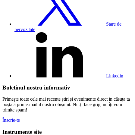
Twitter
Stare de
nervozitate
Vizitați
profilul
nostru
de
Linkedin
Linkedin
Buletinul nostru informativ
Primește toate cele mai recente știri și evenimente direct în căsuța ta
poștală prin e-mailul nostru obișnuit. Nu-ți face griji, nu îți vom
trimite spam!
Înscrie-te
Instrumente site