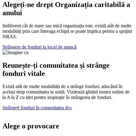
Alegeți-ne drept Organizația caritabilă a
anului
Indiferent
cât de mare sau mică
organizația
este
, există atât de multe
modalități prin care
întreaga echipă se poate implica pentru
a sprijini
NRAS.
Strângere de fonduri la locul de muncă
Reunește-ți comunitatea și strânge
fonduri vitale
Există
atât de multe modalități de a strânge fonduri, aducând în
același timp comunitatea ta unită.
Vizitează ghidul nostru online de
la A la Z cu idei pentru
inspirație în strângerea de fonduri.
Strângeți fonduri în comunitatea dvs
Alege o provocare