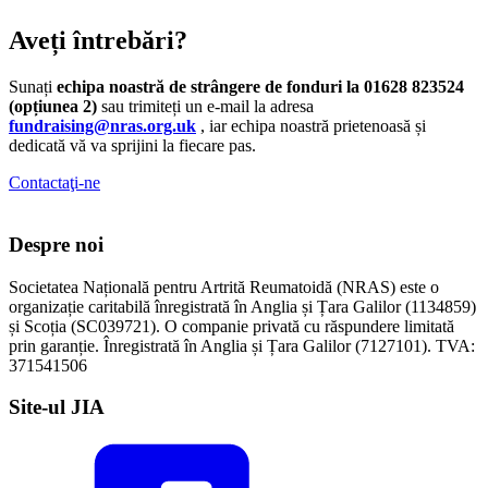
Aveți întrebări?
Sunați
echipa noastră de strângere de fonduri la 01628 823524
(opțiunea 2)
sau trimiteți un e-mail la adresa
fundraising@nras.org.uk
, iar echipa noastră prietenoasă și
dedicată vă va
sprijini la fiecare pas.
Contactaţi-ne
Despre noi
Societatea Națională pentru Artrită Reumatoidă (NRAS) este o
organizație caritabilă înregistrată în Anglia și Țara Galilor (1134859)
și Scoția (SC039721). O companie privată cu răspundere limitată
prin garanție. Înregistrată în Anglia și Țara Galilor (7127101). TVA:
371541506
Site-ul JIA