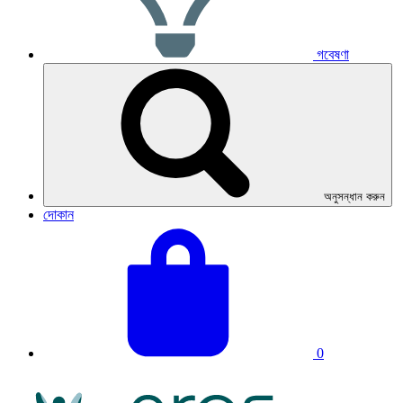
গবেষণা
অনুসন্ধান করুন
দোকান
তোমার
মোট
ঝুড়িটা
ঝুড়ি:
দেখো।
0
এনআরএএস
লোগো