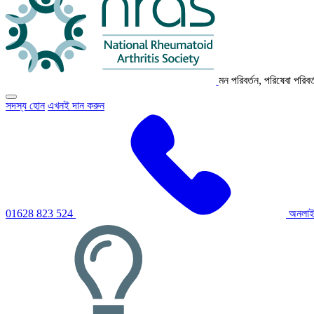
মন পরিবর্তন, পরিষেবা পরিবর
প্রাথমিক
সদস্য হোন
এখনই দান করুন
নেভিগেশন
মেনু
টগল
করতে
ক্লিক
করুন
01628 823 524
অনলাই