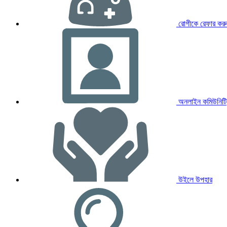
রোগীকে রেফার করু
অনলাইন কমিউনিটি
উইলে উপহার