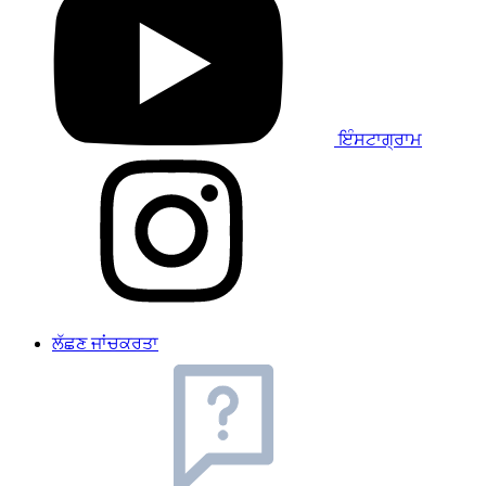
ਇੰਸਟਾਗ੍ਰਾਮ
ਲੱਛਣ ਜਾਂਚਕਰਤਾ