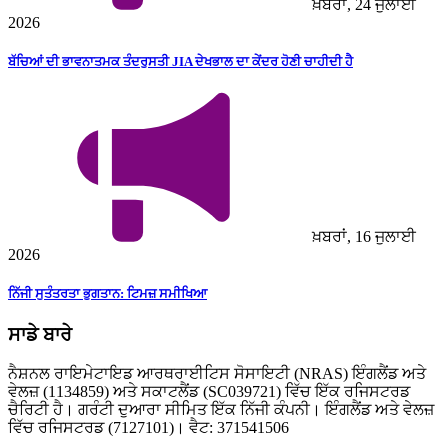
ਖ਼ਬਰਾਂ, 24 ਜੁਲਾਈ
2026
ਬੱਚਿਆਂ ਦੀ ਭਾਵਨਾਤਮਕ ਤੰਦਰੁਸਤੀ JIA ਦੇਖਭਾਲ ਦਾ ਕੇਂਦਰ ਹੋਣੀ ਚਾਹੀਦੀ ਹੈ
ਖ਼ਬਰਾਂ, 16 ਜੁਲਾਈ
2026
ਨਿੱਜੀ ਸੁਤੰਤਰਤਾ ਭੁਗਤਾਨ: ਟਿਮਜ਼ ਸਮੀਖਿਆ
ਸਾਡੇ ਬਾਰੇ
ਨੈਸ਼ਨਲ ਰਾਇਮੇਟਾਇਡ ਆਰਥਰਾਈਟਿਸ ਸੋਸਾਇਟੀ (NRAS) ਇੰਗਲੈਂਡ ਅਤੇ
ਵੇਲਜ਼ (1134859) ਅਤੇ ਸਕਾਟਲੈਂਡ (SC039721) ਵਿੱਚ ਇੱਕ ਰਜਿਸਟਰਡ
ਚੈਰਿਟੀ ਹੈ। ਗਰੰਟੀ ਦੁਆਰਾ ਸੀਮਿਤ ਇੱਕ ਨਿੱਜੀ ਕੰਪਨੀ। ਇੰਗਲੈਂਡ ਅਤੇ ਵੇਲਜ਼
ਵਿੱਚ ਰਜਿਸਟਰਡ (7127101)। ਵੈਟ: 371541506