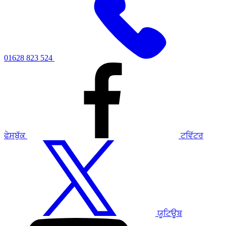
01628 823 524
ਫੇਸਬੁੱਕ
ਟਵਿੱਟਰ
ਯੂਟਿਊਬ