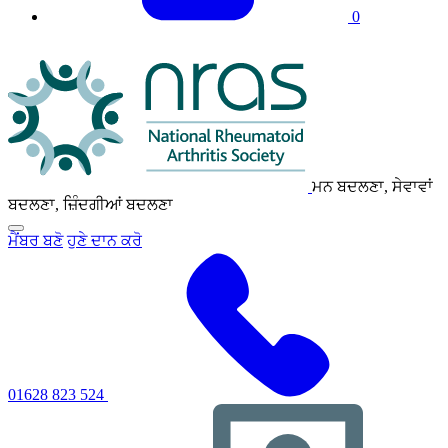
0
NRAS
ਲੋਗੋ
ਮਨ ਬਦਲਣਾ, ਸੇਵਾਵਾਂ
ਬਦਲਣਾ, ਜ਼ਿੰਦਗੀਆਂ ਬਦਲਣਾ
ਪ੍ਰਾਇਮਰੀ
ਮੈਂਬਰ ਬਣੋ
ਹੁਣੇ ਦਾਨ ਕਰੋ
ਨੈਵੀਗੇਸ਼ਨ
ਮੀਨੂ
ਨੂੰ
ਟੌਗਲ
ਕਰਨ
ਲਈ
ਕਲਿੱਕ
ਕਰੋ
01628 823 524