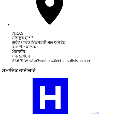
NRAS
ਬੀਚਵੁੱਡ ਸੂਟ 3
ਗਰੋਵ ਪਾਰਕ ਇੰਡਸਟਰੀਅਲ ਅਸਟੇਟ
ਵ੍ਹਾਈਟ ਵਾਲਥਮ
ਮੇਡਨਹੈੱਡ
ਬਰਕਸ਼ਾਇਰ
SL6 3LW
what3words: ///decisions.division.user
ਸਮਾਜਿਕ ਭਾਈਚਾਰੇ
ਸਾਡੇ
RA
ਕਮਿਊਨਿਟੀ
ਪ੍ਰੋਫਾਈਲ
'ਤੇ
ਜਾਓ