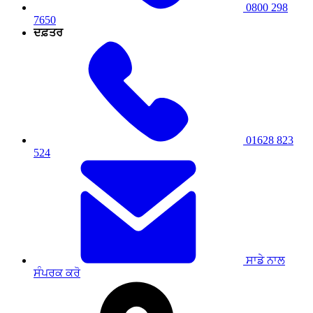
0800 298
7650
ਦਫ਼ਤਰ
01628 823
524
ਸਾਡੇ ਨਾਲ
ਸੰਪਰਕ ਕਰੋ