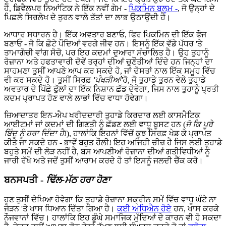
ਹੈ, ਡਿਵੈਲਪਰ ਨਿਆਂਟਿਕ ਨੇ ਇੱਕ ਨਵੀਂ ਗੇਮ -
ਪਿਕਮਿਨ ਬਲੂਮ -
, ਜੋ ਉਨ੍ਹਾਂ ਦੇ
ਪਿਛਲੇ ਸਿਰਲੇਖ ਦੇ ਤੁਰਨ ਵਾਲੇ ਤੱਤਾਂ ਦਾ ਲਾਭ ਉਠਾਉਂਦੀ ਹੈ।
ਆਧਾਰ ਸਧਾਰਨ ਹੈ। ਇੱਕ ਅਵਤਾਰ ਬਣਾਓ, ਫਿਰ ਪਿਕਮਿਨ ਦੀ ਇੱਕ ਫੌਜ
ਬਣਾਓ - ਜੋ ਕਿ ਛੋਟੇ ਪੌਦਿਆਂ ਵਰਗੇ ਜੀਵ ਹਨ। ਇਸਨੂੰ ਇੱਕ ਵੱਡੇ ਪੱਧਰ 'ਤੇ
ਤਾਮਾਗੋਚੀ ਵਾਂਗ ਸੋਚੋ, ਪਰ ਇਹ ਕਦਮਾਂ ਦੁਆਰਾ ਸੰਚਾਲਿਤ ਹੈ। ਉਹ ਤੁਹਾਨੂੰ
ਰੋਜ਼ਾਨਾ ਅਤੇ ਹਫਤਾਵਾਰੀ ਦੋਵੇਂ ਤਰ੍ਹਾਂ ਦੀਆਂ ਚੁਣੌਤੀਆਂ ਦਿੰਦੇ ਹਨ ਜਿਨ੍ਹਾਂ ਦਾ
ਸਾਹਮਣਾ ਤੁਸੀਂ ਆਪਣੇ ਆਪ ਕਰ ਸਕਦੇ ਹੋ, ਜਾਂ ਦੋਸਤਾਂ ਨਾਲ ਇੱਕ ਸਮੂਹ ਵਿੱਚ
ਵੀ ਕਰ ਸਕਦੇ ਹੋ। ਤੁਸੀਂ ਸਿਰਫ਼
'ਪੰਖੜੀਆਂ'
ਹੋ, ਜੋ ਤੁਹਾਡੇ ਤੁਰਨ ਵੇਲੇ ਤੁਹਾਡੇ
ਅਵਤਾਰ ਦੇ ਪਿੱਛੇ ਫੁੱਲਾਂ ਦਾ ਇੱਕ ਨਿਸ਼ਾਨ ਛੱਡ ਦੇਵੇਗਾ, ਜਿਸ ਨਾਲ ਤੁਹਾਨੂੰ ਪ੍ਰਤੀ
ਕਦਮ ਪ੍ਰਾਪਤ ਹੋਣ ਵਾਲੇ ਲਾਭਾਂ ਵਿੱਚ ਵਾਧਾ ਹੋਵੇਗਾ।
ਜ਼ਿਆਦਾਤਰ ਇਨ-ਐਪ ਖਰੀਦਦਾਰੀ ਤੁਹਾਡੇ ਕਿਰਦਾਰ ਲਈ ਕਾਸਮੈਟਿਕ
ਆਈਟਮਾਂ ਜਾਂ ਕਦਮਾਂ ਦੀ ਗਿਣਤੀ ਨੂੰ ਛੱਡਣ ਲਈ ਵਾਧੂ ਬੂਸਟ ਹਨ (
ਜੋ ਕਿ ਪੂਰੇ
ਬਿੰਦੂ ਨੂੰ ਹਰਾ ਦਿੰਦਾ ਹੈ!
), ਹਾਲਾਂਕਿ ਇਹਨਾਂ ਵਿੱਚੋਂ ਕੁਝ ਸਿਰਫ਼ ਖੇਡ ਕੇ ਪ੍ਰਾਪਤ
ਕੀਤੇ ਜਾ ਸਕਦੇ ਹਨ - ਭਾਵੇਂ ਬਹੁਤ ਹੌਲੀ! ਇਹ ਅਜਿਹੀ ਚੀਜ਼ ਹੈ ਜਿਸ ਲਈ ਤੁਹਾਡੇ
ਬਹੁਤੇ ਸਮੇਂ ਦੀ ਲੋੜ ਨਹੀਂ ਹੈ, ਬਸ ਆਪਣੀਆਂ ਰੋਜ਼ਾਨਾ ਦੀਆਂ ਗਤੀਵਿਧੀਆਂ ਨੂੰ
ਜਾਰੀ ਰੱਖੋ ਅਤੇ ਜਦੋਂ ਤੁਸੀਂ ਆਰਾਮ ਕਰਦੇ ਹੋ ਤਾਂ ਇਸਨੂੰ ਜਲਦੀ ਚੈੱਕ ਕਰੋ।
ਬਨਸਪਤੀ -
ਢਿੱਲ-ਮੱਠ ਹਰਾ ਹੋਣਾ
ਹੁਣ ਤੁਸੀਂ ਦੇਖਿਆ ਹੋਵੇਗਾ ਕਿ ਤੁਹਾਡੇ ਰੋਜ਼ਾਨਾ ਸਕ੍ਰੀਨ ਸਮੇਂ ਵਿੱਚ ਵਾਧੂ ਘੰਟੇ ਨਾ
ਜੋੜਨ 'ਤੇ ਖਾਸ ਧਿਆਨ ਦਿੱਤਾ ਗਿਆ ਹੈ।
ਕਈ ਅਧਿਐਨ ਹੋਏ
ਹਨ, ਖਾਸ ਕਰਕੇ
ਨੌਜਵਾਨਾਂ ਵਿੱਚ। ਹਾਲਾਂਕਿ ਇਹ ਡੂੰਘੇ ਸਮਾਜਿਕ ਮੁੱਦਿਆਂ ਦੇ ਕਾਰਨ ਵੀ ਹੋ ਸਕਦਾ