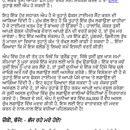
ਹੈ, ਜੇਕਰ ਤੁਸੀਂ ਆਪਣਾ ਫ਼ੋਨ ਹੇਠਾਂ ਰੱਖਣ ਲਈ ਸੰਘਰਸ਼ ਕਰਦੇ ਹੋ ਤਾਂ
ਫਲੋਰਾ
ਤੁਹਾਡੇ ਲਈ ਐਪ ਹੋ ਸਕਦੀ ਹੈ।
ਇਹ ਇੱਕ ਹੋਰ ਸਧਾਰਨ ਐਪ ਹੈ ਜੋ ਤੁਹਾਨੂੰ ਫੋਕਸ ਟਾਈਮਰ ਸੈੱਟ ਕਰਨ ਦੀ
ਆਗਿਆ ਦਿੰਦੀ ਹੈ। ਮੁੱਖ ਗੱਲ ਇਹ ਹੈ ਕਿ ਤੁਹਾਨੂੰ ਇੱਕ ਰੁੱਖ ਲਗਾਉਣਾ ਚਾਹੀਦਾ
ਹੈ ਜੋ ਟਾਈਮਰ ਖਤਮ ਹੋਣ ਤੋਂ ਬਾਅਦ ਹੀ ਉੱਗਦਾ ਹੈ। ਹਾਲਾਂਕਿ, ਜੇਕਰ ਤੁਸੀਂ
ਆਪਣੇ ਫੋਕਸ ਪੀਰੀਅਡ ਦੌਰਾਨ ਆਪਣੇ ਫ਼ੋਨ ਦੀ ਵਰਤੋਂ ਕਰਦੇ ਹੋ, ਤਾਂ ਰੁੱਖ ਮਰ
ਜਾਵੇਗਾ। ਇਹ ਇੱਕ ਅਜੀਬ ਸੰਕਲਪ ਹੈ, ਪਰ ਇੱਕ ਛੋਟੇ, ਪੁੰਗਰਦੇ, ਡਿਜੀਟਲ ਰੁੱਖ
ਨੂੰ ਮਾਰਨ ਦਾ ਵਿਚਾਰ ਤੁਹਾਨੂੰ ਕੰਮ 'ਤੇ ਰੱਖਣ ਲਈ ਕਾਫ਼ੀ ਹੋ ਸਕਦਾ ਹੈ
...
ਇੰਨਾ
ਜ਼ਿਆਦਾ ਕਿ ਮੈਂ ਇਸ ਬਲੌਗ ਨੂੰ ਲਿਖਦੇ ਸਮੇਂ ਇਸਦੀ ਵਰਤੋਂ ਕੀਤੀ!
ਐਪ ਵਿੱਚ ਹੋਰ ਵੀ ਤੱਤ ਹਨ ਜਿਵੇਂ ਕਿ 'ਗ੍ਰੈਂਡ ਟੂਰ', ਜਿੱਥੇ ਤੁਸੀਂ ਕੁਝ ਖਾਸ ਸਮਾਂ
ਸੀਮਾਵਾਂ ਨੂੰ ਪੂਰਾ ਕਰਕੇ ਇੱਕ ਖੇਤਰ ਲਈ ਖਾਸ ਰੁੱਖ ਉਗਾਓਗੇ। ਇੱਕ ਵਾਰ ਜਦੋਂ
ਤੁਸੀਂ ਇਸ ਨੂੰ ਪਾਰ ਕਰ ਲੈਂਦੇ ਹੋ, ਤਾਂ ਤੁਸੀਂ ਦੁਨੀਆ ਦੇ ਇੱਕ ਨਵੇਂ ਹਿੱਸੇ ਵਿੱਚ ਚਲੇ
ਜਾਓਗੇ ਅਤੇ ਨਵੇਂ ਰੁੱਖ ਲਗਾਉਣ ਲਈ ਅਨਲੌਕ ਕਰੋਗੇ। ਇੱਕ ਵਿਸ਼ੇਸ਼ਤਾ ਵੀ ਹੈ ਜੋ
ਤੁਹਾਨੂੰ ਇੱਕ ਖਾਸ ਫੋਕਸ ਟਾਈਮਰ 'ਤੇ ਆਪਣੇ ਪੈਸੇ ਦਾਅ 'ਤੇ ਲਗਾਉਣ ਦੀ
ਆਗਿਆ ਦਿੰਦੀ ਹੈ। ਇਹ ਬਹੁਤ ਜ਼ਿਆਦਾ ਲੱਗ ਸਕਦਾ ਹੈ ਪਰ
ਜੇਕਰ
ਤੁਸੀਂ
ਅਸਫਲ ਹੋ ਜਾਂਦੇ ਹੋ, ਤਾਂ ਐਪ ਤੁਹਾਡੇ ਤੋਂ ਉਹ ਰਕਮ ਆਪਣੇ ਆਪ ਵਸੂਲ ਕਰੇਗਾ
ਜੋ ਤੁਸੀਂ ਅਸਲ ਦੁਨੀਆ ਵਿੱਚ ਰੁੱਖ ਲਗਾਉਣ ਵਾਲੀਆਂ ਚੈਰਿਟੀਆਂ ਨੂੰ ਨਿਰਧਾਰਤ
ਕਰਦੇ ਹੋ। ਲਿਖਣ ਦੇ ਸਮੇਂ, ਐਪ ਨੇ ਦੁਨੀਆ ਭਰ ਵਿੱਚ 84,000 ਤੋਂ ਵੱਧ ਅਸਲ
ਰੁੱਖ ਲਗਾਉਣ ਵਿੱਚ ਮਦਦ ਕੀਤੀ ਹੈ, ਇਸ ਲਈ ਇਹ ਵਾਤਾਵਰਣ ਦੀ ਮਦਦ
ਕਰਨ ਦੇ ਨਾਲ-ਨਾਲ ਇੱਕ ਵਧੀਆ ਪਹਿਲਕਦਮੀ ਹੈ!
ਜ਼ੋਂਬੀ, ਭੱਜੋ!
- ਭੱਜ ਰਹੇ ਮਰੇ ਹੋਏ?