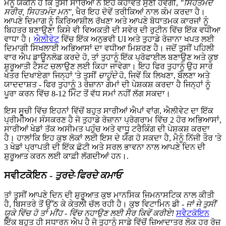
ਮੈਨੂੰ ਯਕੀਨ ਹੈ ਕਿ ਤੁਸੀਂ ਸਾਰਿਆਂ ਨੇ ਇਹ ਕਹਾਵਤ ਸੁਣੀ ਹੋਵੇਗੀ,
"ਸਿਹਤਮੰਦ
ਸਰੀਰ, ਸਿਹਤਮੰਦ ਮਨ",
ਖੈਰ ਇਹ ਦੋਵੇਂ ਤਰੀਕਿਆਂ ਨਾਲ ਕੰਮ ਕਰਦਾ ਹੈ।
ਆਪਣੇ ਦਿਮਾਗ ਨੂੰ ਕਿਰਿਆਸ਼ੀਲ ਰੱਖਣਾ ਅਤੇ ਆਪਣੇ ਬੋਧਾਤਮਕ ਕਾਰਜਾਂ ਨੂੰ
ਬਿਹਤਰ ਬਣਾਉਣਾ ਕਿਸੇ ਵੀ ਵਿਅਕਤੀ ਦੀ ਸਵੇਰ ਦੀ ਰੁਟੀਨ ਵਿੱਚ ਇੱਕ ਵਧੀਆ
ਵਾਧਾ ਹੈ।
ਐਲੀਵੇਟ
ਵਿੱਚ ਇੱਕ ਅਨੁਭਵੀ UI ਅਤੇ ਤੁਹਾਡੇ ਰੋਜ਼ਾਨਾ ਖਪਤ ਲਈ
ਦਿਮਾਗੀ ਸਿਖਲਾਈ ਅਭਿਆਸਾਂ ਦਾ ਵਧੀਆ ਮਿਸ਼ਰਣ ਹੈ। ਜਦੋਂ ਤੁਸੀਂ ਪਹਿਲੀ
ਵਾਰ ਐਪ ਡਾਊਨਲੋਡ ਕਰਦੇ ਹੋ, ਤਾਂ ਤੁਹਾਨੂੰ ਇੱਕ ਪ੍ਰੋਫਾਈਲ ਬਣਾਉਣ ਅਤੇ ਕੁਝ
ਸ਼ੁਰੂਆਤੀ ਟੈਸਟ ਚਲਾਉਣ ਲਈ ਕਿਹਾ ਜਾਵੇਗਾ। ਇਹ ਫਿਰ ਤੁਹਾਨੂੰ ਉਹ ਸਾਰੇ
ਖੇਤਰ ਦਿਖਾਏਗਾ ਜਿਨ੍ਹਾਂ 'ਤੇ ਤੁਸੀਂ
ਚਾਹੁੰਦੇ
ਹੋ, ਜਿਵੇਂ ਕਿ ਲਿਖਣਾ, ਬੋਲਣਾ ਅਤੇ
ਯਾਦਦਾਸ਼ਤ - ਫਿਰ ਤੁਹਾਨੂੰ 3 ਰੋਜ਼ਾਨਾ ਗੇਮਾਂ ਦੀ ਪੇਸ਼ਕਸ਼ ਕਰਦਾ ਹੈ ਜਿਨ੍ਹਾਂ ਨੂੰ
ਪੂਰਾ ਕਰਨ ਵਿੱਚ 8-12 ਮਿੰਟ ਤੋਂ ਵੱਧ ਸਮਾਂ ਨਹੀਂ ਲੱਗ ਸਕਦਾ।
ਇਸ ਸੂਚੀ ਵਿੱਚ ਇਹਨਾਂ ਵਿੱਚੋਂ ਬਹੁਤ ਸਾਰੀਆਂ ਐਪਾਂ ਵਾਂਗ, ਐਲੀਵੇਟ ਦਾ ਇੱਕ
ਪ੍ਰੀਮੀਅਮ ਸੰਸਕਰਣ ਹੈ ਜੋ ਤੁਹਾਡੇ ਰੋਜ਼ਾਨਾ ਪ੍ਰੋਗਰਾਮ ਵਿੱਚ 2 ਹੋਰ ਅਭਿਆਸਾਂ,
ਸਾਰੀਆਂ ਖੇਡਾਂ ਤੱਕ ਅਸੀਮਤ ਪਹੁੰਚ ਅਤੇ ਵਾਧੂ ਟਰੈਕਿੰਗ ਦੀ ਪੇਸ਼ਕਸ਼ ਕਰਦਾ
ਹੈ। ਹਾਲਾਂਕਿ ਇਹ ਕੁਝ ਲੋਕਾਂ ਲਈ ਇਸ ਦੇ ਯੋਗ ਹੋ ਸਕਦਾ ਹੈ, ਮੈਨੂੰ ਨਿੱਜੀ ਤੌਰ 'ਤੇ
3 ਖੇਡਾਂ ਪ੍ਰਾਪਤੀ ਦੀ ਇੱਕ ਛੋਟੀ ਅਤੇ ਸਰਲ ਭਾਵਨਾ ਨਾਲ ਆਪਣੇ ਦਿਨ ਦੀ
ਸ਼ੁਰੂਆਤ ਕਰਨ ਲਈ ਕਾਫ਼ੀ ਲੱਗਦੀਆਂ ਹਨ।.
ਸਵੀਟਕੋਇਨ -
ਤੁਰਦੇ-ਫਿਰਦੇ ਕਮਾਓ
ਤਾਂ ਤੁਸੀਂ ਆਪਣੇ ਦਿਨ ਦੀ ਸ਼ੁਰੂਆਤ ਕੁਝ ਮਾਨਸਿਕ ਜਿਮਨਾਸਟਿਕ ਨਾਲ ਕੀਤੀ
ਹੈ, ਬਿਸਤਰੇ ਤੋਂ ਉੱਠ ਕੇ ਕੇਤਲੀ ਚੱਲ ਰਹੀ ਹੈ। ਕੁਝ ਵਿਟਾਮਿਨ ਡੀ -
ਜਾਂ ਜੇ ਤੁਸੀਂ
ਯੂਕੇ ਵਿੱਚ ਹੋ ਤਾਂ ਮੀਂਹ - ਵਿੱਚ ਨਹਾਉਣ ਲਈ ਸੈਰ ਕਿਵੇਂ ਕਰੀਏ!
ਸਵੈਟਕੋਇਨ
ਇੱਕ ਬਹੁਤ ਹੀ ਸਧਾਰਨ ਐਪ ਹੈ ਜੋ ਤੁਹਾਨੂੰ ਸਾਡੇ ਵਿੱਚੋਂ ਜ਼ਿਆਦਾਤਰ ਲੋਕ ਹਰ ਰੋਜ਼