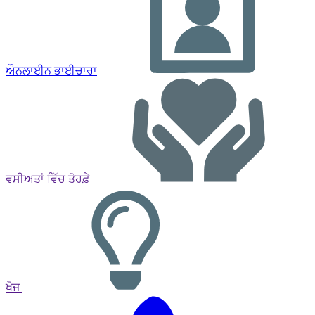
ਔਨਲਾਈਨ ਭਾਈਚਾਰਾ
ਵਸੀਅਤਾਂ ਵਿੱਚ ਤੋਹਫ਼ੇ
ਖੋਜ