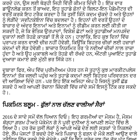
ਕਰਦੇ ਹਨ, ਉਸ ਲਈ ਥੋੜ੍ਹੀ ਜਿਹੀ ਵਿੱਤੀ ਕੀਮਤ ਦਿੰਦੀ ਹੈ। ਇੱਕ ਵਾਰ
ਡਾਊਨਲੋਡ ਕਰਨ ਤੋਂ ਬਾਅਦ, ਇਹ ਤੁਹਾਡੇ ਫ਼ੋਨਾਂ ਦੇ ਬਿਲਟ-ਇਨ ਪੈਡੋਮੀਟਰ ਦੀ
ਵਰਤੋਂ ਕਰਕੇ ਇਹ ਟਰੈਕ ਕਰਦਾ ਹੈ ਕਿ ਤੁਸੀਂ ਕਿੰਨੇ ਕਦਮ ਚੁੱਕਦੇ ਹੋ ਅਤੇ ਉਹਨਾਂ
ਨੂੰ ਲੋੜੀਂਦੇ '
ਸਵੀਟਕੋਇਨ
' ਵਿੱਚ ਬਦਲਦਾ ਹੈ। ਇਹਨਾਂ ਦੀ ਵਰਤੋਂ ਉਹਨਾਂ ਦੇ
ਬਾਜ਼ਾਰ ਦੇ ਅੰਦਰ ਇਨਾਮਾਂ ਅਤੇ ਇਨਾਮਾਂ ਨੂੰ ਰੀਡੀਮ ਕਰਨ ਲਈ ਕੀਤੀ ਜਾ
ਸਕਦੀ ਹੈ, ਜੋ ਕਿ ਭੌਤਿਕ ਉਤਪਾਦਾਂ, ਵਿਸ਼ੇਸ਼ ਛੋਟਾਂ ਅਤੇ ਤੁਹਾਡੀਆਂ ਮਨਪਸੰਦ
ਦੁਕਾਨਾਂ ਲਈ ਤੋਹਫ਼ੇ ਕਾਰਡਾਂ ਤੋਂ ਲੈ ਕੇ ਹਨ। ਹਾਲਾਂਕਿ, ਇਹ ਕੁਝ ਦਿਨਾਂ ਵਿੱਚ
ਪ੍ਰਾਪਤ ਕਰਨ ਵਾਲੀ ਚੀਜ਼ ਨਹੀਂ ਹੋਵੇਗੀ, ਕਿਉਂਕਿ ਬਿਹਤਰ ਚੀਜ਼ਾਂ ਲਈ ਹਜ਼ਾਰਾਂ
ਕਦਮਾਂ ਦੀ ਲੋੜ ਹੋਵੇਗੀ। ਬਾਜ਼ਾਰ ਨਿਯਮਿਤ ਤੌਰ 'ਤੇ ਨਵੀਆਂ ਚੀਜ਼ਾਂ ਨਾਲ ਤਾਜ਼ਾ
ਹੁੰਦਾ ਹੈ ਅਤੇ ਉਹ ਮੁਕਾਬਲੇ ਅਤੇ ਤੋਹਫ਼ੇ ਵੀ ਰੱਖਦੇ ਹਨ, ਐਂਟਰੀ ਪੁਆਇੰਟ ਤੁਹਾਡੇ
ਦੁਆਰਾ ਕਮਾਏ ਗਏ ਮੁੱਠੀ ਭਰ ਸਿੱਕੇ ਹਨ।
ਦੁਬਾਰਾ ਫਿਰ, ਐਪ ਵਿੱਚ ਪ੍ਰੀਮੀਅਮ ਪੱਧਰ ਹਨ ਜੋ ਤੁਹਾਨੂੰ ਕੁਝ ਮਾਰਕੀਟਪਲੇਸ
ਇਨਾਮਾਂ ਤੱਕ ਜਲਦੀ ਪਹੁੰਚ ਅਤੇ ਤੁਹਾਡੇ ਕਦਮਾਂ ਲਈ ਬਿਹਤਰ ਪਰਿਵਰਤਨ ਦਰ
ਦੀ ਆਗਿਆ ਦਿੰਦੇ ਹਨ - ਪਰ ਇਹ ਇੱਕ ਅਜਿਹਾ ਐਪ ਹੈ ਜਿਸਨੂੰ ਤੁਸੀਂ ਛੱਡ
ਸਕਦੇ ਹੋ ਅਤੇ ਆਪਣੀ ਰੋਜ਼ਾਨਾ ਜ਼ਿੰਦਗੀ ਵਿੱਚ ਜਾਂਦੇ ਸਮੇਂ ਇਸਨੂੰ ਟਿੱਕ ਕਰ ਸਕਦੇ
ਹੋ।.
ਪਿਕਮਿਨ ਬਲੂਮ -
ਫੁੱਲਾਂ ਨਾਲ ਚੱਲਣ ਵਾਲੀਆਂ ਸੈਰਾਂ
2016 ਦੇ ਸਾਦੇ ਸਮੇਂ ਵੱਲ ਧਿਆਨ ਦਿਓ। ਇਹ ਗਰਮੀਆਂ ਦਾ ਮੌਸਮ ਹੈ, ਮੌਸਮ
ਥੋੜ੍ਹਾ ਗਰਮ ਹੈ
ਅਤੇ ਪੋਕੇਮੋਨ ਗੋ ਨੇ ਪੂਰੀ ਦੁਨੀਆ ਨੂੰ ਆਪਣੀ ਲਪੇਟ ਵਿੱਚ ਲੈ
ਲਿਆ ਹੈ। ਹਰ ਰੋਜ਼ ਤੁਸੀਂ ਲੋਕਾਂ ਨੂੰ ਆਪਣੇ ਅੰਡੇ ਦੇਣ ਲਈ ਸੜਕਾਂ 'ਤੇ ਨਿਕਲਦੇ
ਹੋਏ, ਲੈਂਪ ਪੋਸਟਾਂ ਤੋਂ ਬਚਦੇ ਹੋਏ ਅਤੇ ਪਿਕਾਚੂ ਨੂੰ ਫੜਨ ਦੇ ਮੌਕੇ ਲਈ ਆਉਣ ਵਾਲੇ
ਟ੍ਰੈਫਿਕ ਵਿੱਚ ਤੁਰਦੇ ਹੋਏ ਦੇਖੋਗੇ। ਜਦੋਂ ਕਿ ਇਹ ਕ੍ਰੇਜ਼ ਕੁਝ ਹੱਦ ਤੱਕ ਘੱਟ ਗਿਆ