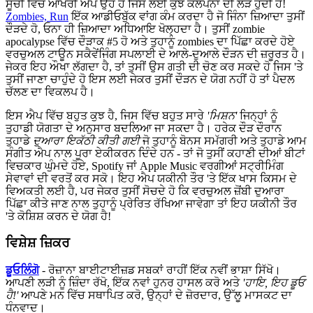
ਸੂਚੀ ਵਿੱਚ ਆਖਰੀ ਐਪ ਉਹ ਹੈ ਜਿਸ ਲਈ ਕੁਝ ਕਲਪਨਾ ਦੀ ਲੋੜ ਹੁੰਦੀ ਹੈ!
Zombies, Run
ਇੱਕ ਆਡੀਓਬੁੱਕ ਵਾਂਗ ਕੰਮ ਕਰਦਾ ਹੈ ਜੋ ਜਿੰਨਾ ਜ਼ਿਆਦਾ ਤੁਸੀਂ
ਦੌੜਦੇ ਹੋ, ਓਨਾ ਹੀ ਜ਼ਿਆਦਾ ਅਧਿਆਇ ਖੋਲ੍ਹਦਾ ਹੈ। ਤੁਸੀਂ zombie
apocalypse ਵਿੱਚ ਦੌੜਾਕ #5 ਹੋ ਅਤੇ ਤੁਹਾਨੂੰ zombies ਦਾ ਪਿੱਛਾ ਕਰਦੇ ਹੋਏ
ਵਰਚੁਅਲ ਟਾਊਨ ਸਕੈਵੇਂਜਿੰਗ ਸਪਲਾਈ ਦੇ ਆਲੇ-ਦੁਆਲੇ ਦੌੜਨ ਦੀ ਜ਼ਰੂਰਤ ਹੈ।
ਜੇਕਰ ਇਹ ਔਖਾ ਲੱਗਦਾ ਹੈ, ਤਾਂ ਤੁਸੀਂ ਉਸ ਗਤੀ ਦੀ ਚੋਣ ਕਰ ਸਕਦੇ ਹੋ ਜਿਸ 'ਤੇ
ਤੁਸੀਂ ਜਾਣਾ ਚਾਹੁੰਦੇ ਹੋ ਇਸ ਲਈ ਜੇਕਰ ਤੁਸੀਂ ਦੌੜਨ ਦੇ ਯੋਗ ਨਹੀਂ ਹੋ ਤਾਂ ਪੈਦਲ
ਚੱਲਣ ਦਾ ਵਿਕਲਪ ਹੈ।
ਇਸ ਐਪ ਵਿੱਚ ਬਹੁਤ ਕੁਝ ਹੈ, ਜਿਸ ਵਿੱਚ ਬਹੁਤ ਸਾਰੇ
'ਮਿਸ਼ਨ'
ਜਿਨ੍ਹਾਂ ਨੂੰ
ਤੁਹਾਡੀ ਯੋਗਤਾ ਦੇ ਅਨੁਸਾਰ ਬਦਲਿਆ ਜਾ ਸਕਦਾ ਹੈ। ਹਰੇਕ ਦੌੜ ਦੌਰਾਨ
ਤੁਹਾਡੇ
ਦੁਆਰਾ ਇਕੱਠੀ ਕੀਤੀ ਗਈ
ਜੋ ਤੁਹਾਨੂੰ ਬੋਨਸ ਸਮੱਗਰੀ ਅਤੇ ਤੁਹਾਡੇ ਆਮ
ਸੰਗੀਤ ਐਪ ਨਾਲ ਪੂਰਾ ਏਕੀਕਰਨ ਦਿੰਦੇ ਹਨ - ਤਾਂ ਜੋ ਤੁਸੀਂ ਕਹਾਣੀ ਦੀਆਂ ਬੀਟਾਂ
ਵਿਚਕਾਰ ਘੁੰਮਦੇ ਹੋਏ, Spotify ਜਾਂ Apple Music ਵਰਗੀਆਂ ਸਟ੍ਰੀਮਿੰਗ
ਸੇਵਾਵਾਂ ਦੀ ਵਰਤੋਂ ਕਰ ਸਕੋ। ਇਹ ਐਪ ਯਕੀਨੀ ਤੌਰ 'ਤੇ ਇੱਕ ਖਾਸ ਕਿਸਮ ਦੇ
ਵਿਅਕਤੀ ਲਈ ਹੈ, ਪਰ ਜੇਕਰ ਤੁਸੀਂ ਸੋਚਦੇ ਹੋ ਕਿ ਵਰਚੁਅਲ ਜ਼ੋਂਬੀ ਦੁਆਰਾ
ਪਿੱਛਾ ਕੀਤੇ ਜਾਣ ਨਾਲ ਤੁਹਾਨੂੰ ਪ੍ਰੇਰਿਤ ਰੱਖਿਆ ਜਾਵੇਗਾ ਤਾਂ ਇਹ ਯਕੀਨੀ ਤੌਰ
'ਤੇ ਕੋਸ਼ਿਸ਼ ਕਰਨ ਦੇ ਯੋਗ ਹੈ!
ਵਿਸ਼ੇਸ਼ ਜ਼ਿਕਰ
ਡੂਓਲਿੰਗੋ
- ਰੋਜ਼ਾਨਾ ਬਾਈਟਾਈਜ਼ਡ ਸਬਕਾਂ ਰਾਹੀਂ ਇੱਕ ਨਵੀਂ ਭਾਸ਼ਾ ਸਿੱਖੋ।
ਆਪਣੀ ਲੜੀ ਨੂੰ ਜ਼ਿੰਦਾ ਰੱਖੋ, ਇੱਕ ਨਵਾਂ ਹੁਨਰ ਹਾਸਲ ਕਰੋ ਅਤੇ
'ਹਾਇ, ਇਹ ਡੂਓ
ਹੈ!'
ਆਪਣੇ ਮਨ ਵਿੱਚ ਸਥਾਪਿਤ ਕਰੋ, ਉਨ੍ਹਾਂ ਦੇ ਜ਼ੋਰਦਾਰ, ਉੱਲੂ ਮਾਸਕਟ ਦਾ
ਧੰਨਵਾਦ।