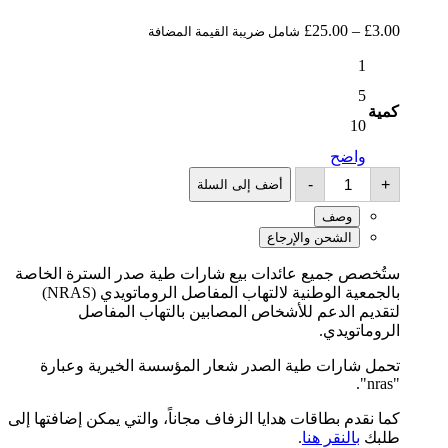
3.00
£
–
25.00
£
نطاق
شامل ضريبة القيمة المضافة
الأسعار:
1
من
3.00
5
جنيه
كمية
إسترليني
10
إلى
واضح
25.00
عدد
جنيه
-
+
أضف إلى السلة
دبابيس
إسترليني
NRAS
وصف
الشحن والإرجاع
ستُخصص جميع عائدات بيع شارات طية صدر السترة الخاصة
بالجمعية الوطنية لالتهاب المفاصل الروماتويدي (NRAS)
لتقديم الدعم للأشخاص المصابين بالتهاب المفاصل
الروماتويدي.
تحمل شارات طية الصدر شعار المؤسسة الخيرية وعبارة
"nras".
كما نقدم بطاقات هدايا الزفاف مجاناً، والتي يمكن إضافتها إلى
طلبك
بالنقر هنا
.