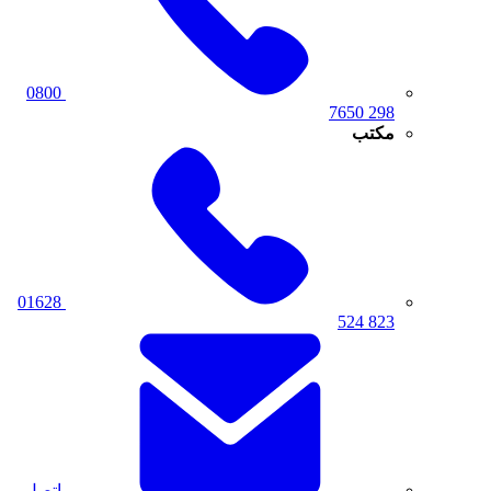
0800
298 7650
مكتب
01628
823 524
اتصل