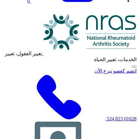
0
شعار
NRAS
تغيير العقول، تغيير
الخدمات، تغيير الحياة
انقر
انضم كعضو
تبرع الآن
لتبديل
قائمة
التنقل
الرئيسية
01628 823 524