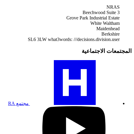
NRAS
Beechwood Suite 3
Grove Park Industrial Estate
White Waltham
Maidenhead
Berkshire
SL6 3LW
what3words: ///decisions.division.user
المجتمعات الاجتماعية
تفضل
بزيارة
ملف
تعريف
مجتمع
RA
الخاص
بنا
مجتمع RA
تفضل
بزيارة
صفحتنا
على
يوتيوب