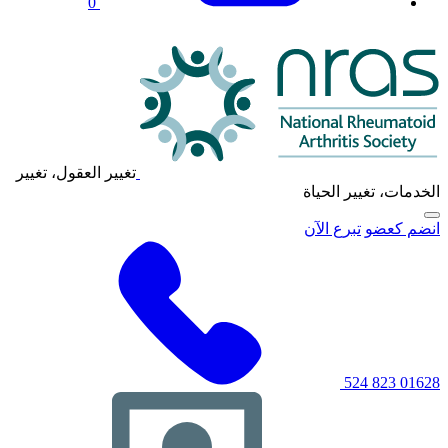
0
شعار
NRAS
تغيير العقول، تغيير
الخدمات، تغيير الحياة
انقر
انضم كعضو
تبرع الآن
لتبديل
قائمة
التنقل
الرئيسية
01628 823 524