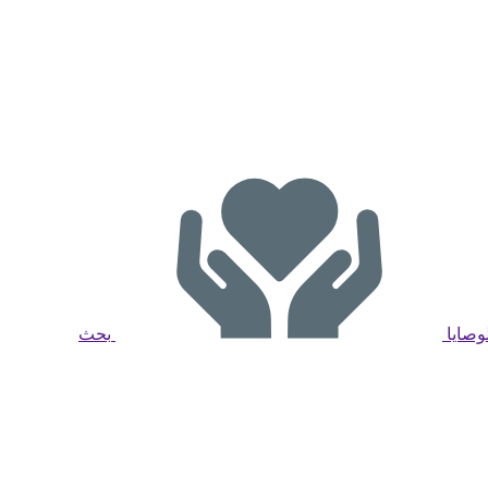
لوصايا
بحث