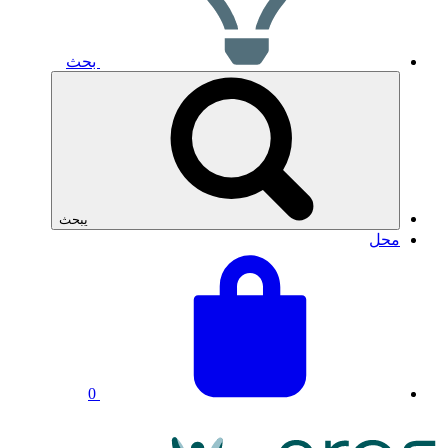
بحث
يبحث
محل
عرض
إجمالي
سلة
سلة
التسوق
التسوق:
الخاصة
بك
0
شعار
NRAS