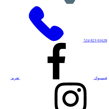
01628 823 524
فيسبوك
تغريد