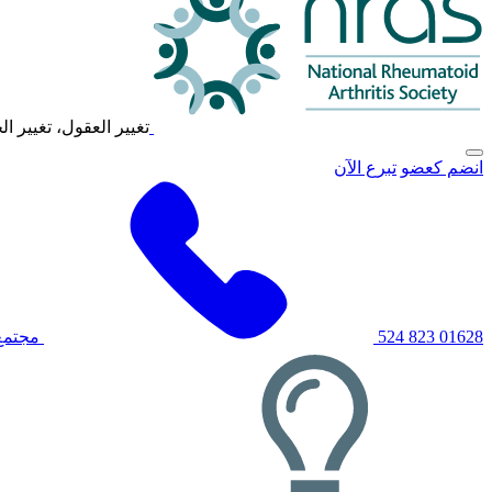
تغيير العقول، تغيير ال
انقر
انضم كعضو
تبرع الآن
لتبديل
قائمة
التنقل
الرئيسية
01628 823 524
مجتمع