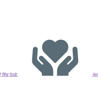
 ਵਿੱਚ ਤੋਹਫ਼ੇ
ਖੋਜ