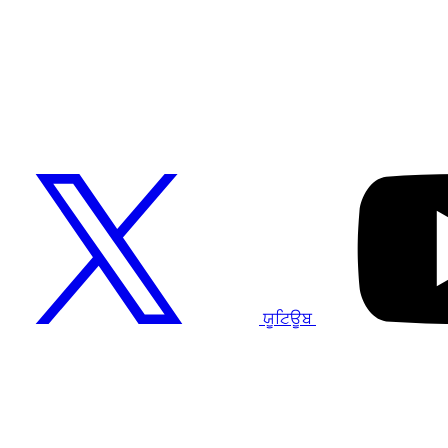
ਯੂਟਿਊਬ