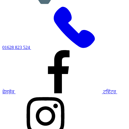
01628 823 524
ਫੇਸਬੁੱਕ
ਟਵਿੱਟਰ