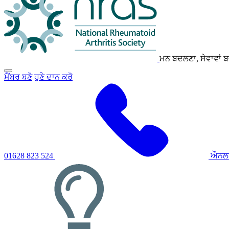
ਮਨ ਬਦਲਣਾ, ਸੇਵਾਵਾਂ 
ਪ੍ਰਾਇਮਰੀ
ਮੈਂਬਰ ਬਣੋ
ਹੁਣੇ ਦਾਨ ਕਰੋ
ਨੈਵੀਗੇਸ਼ਨ
ਮੀਨੂ
ਨੂੰ
ਟੌਗਲ
ਕਰਨ
ਲਈ
ਕਲਿੱਕ
ਕਰੋ
01628 823 524
ਔਨਲ