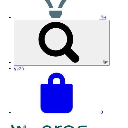
ਖੋਜ
ਖੋਜ
ਦੁਕਾਨ
ਆਪਣੀ
ਕੁੱਲ
ਟੋਕਰੀ
ਟੋਕਰੀ:
ਵੇਖੋ
0
NRAS
ਲੋਗੋ