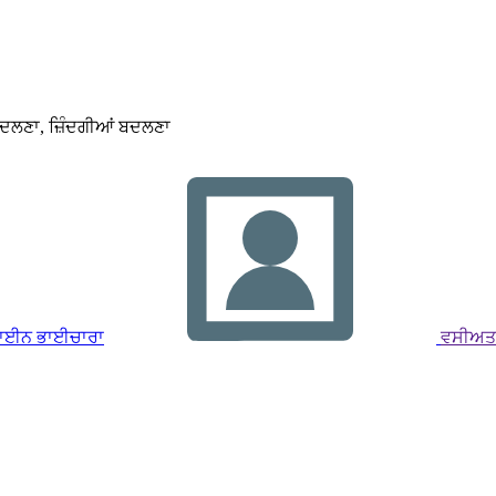
ਬਦਲਣਾ, ਜ਼ਿੰਦਗੀਆਂ ਬਦਲਣਾ
ਾਈਨ ਭਾਈਚਾਰਾ
ਵਸੀਅਤਾਂ