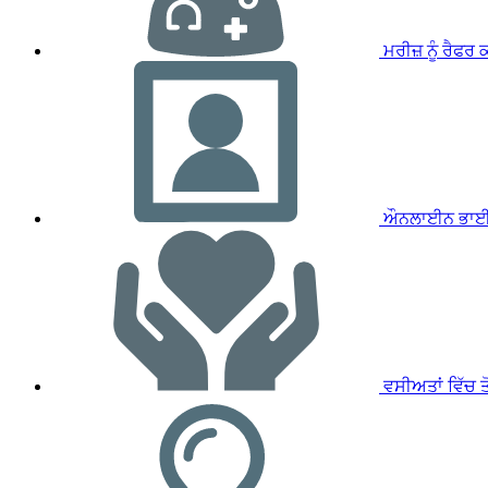
ਮਰੀਜ਼ ਨੂੰ ਰੈਫਰ 
ਔਨਲਾਈਨ ਭਾਈ
ਵਸੀਅਤਾਂ ਵਿੱਚ ਤੋ