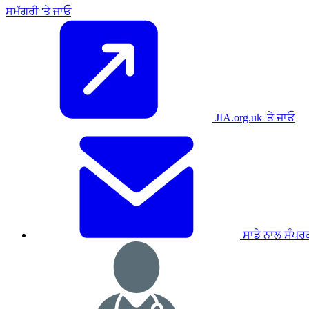
ਸਮੱਗਰੀ 'ਤੇ ਜਾਓ
JIA.org.uk 'ਤੇ ਜਾਓ
ਸਾਡੇ ਨਾਲ ਸੰਪਰ