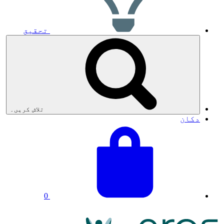
تحقیق
تلاش کریں۔
دکان
اپنی
ٹوکری
ٹوکری
کل:
دیکھیں
0
NRAS
لوگو