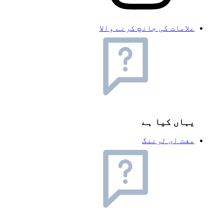
علامات کی جانچ کرنے والا
یہاں کیا ہے
مفت ای لرننگ