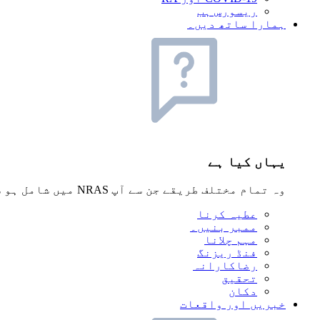
ریسورس ہب
ہمارا ساتھ دیں۔
یہاں کیا ہے
وہ تمام مختلف طریقے جن سے آپ NRAS میں شامل ہو سکتے ہیں، بشمول فنڈ ریزنگ، رضاکارانہ، ممبر بننا اور تحقیق
عطیہ کرنا
ممبر بنیں۔
مہم چلانا
فنڈ ریزنگ
رضاکارانہ
تحقیق
دکان
خبریں اور واقعات