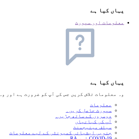
یہاں کیا ہے
معلومات اور سپورٹ
یہاں کیا ہے
وہ معلومات تلاش کریں جس کی آپ کو ضرورت ہے اور وہ مدد جو NRAS پی
معلومات
سپورٹ حاصل کریں۔
دوسروں کے ساتھ جڑیں۔
آپ کی کہانیاں
سیلف مینیجمنٹ
جنوبی ایشیائی کمیونٹی کے لیے معلومات
COVID-19 اور RA