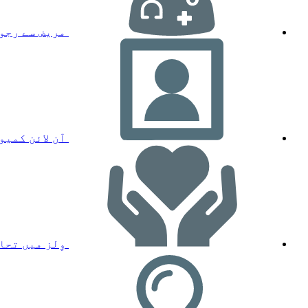
مریض سے رجو
آن لائن کمیو
وِلز میں تحا