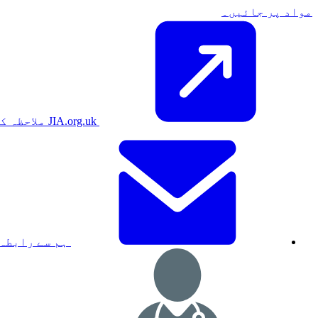
مواد پر جائیں۔
JIA.org.uk ملاحظہ کریں۔
ہم سے رابطہ