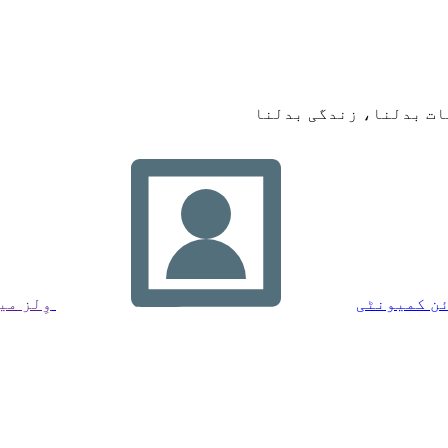
ات بدلنا، زندگی بدلنا
ئن کمیونٹی
وِلز م