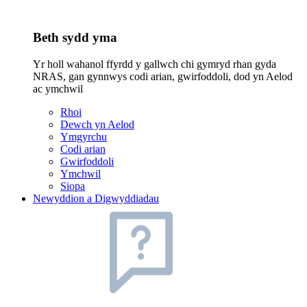
Beth sydd yma
Yr holl wahanol ffyrdd y gallwch chi gymryd rhan gyda
NRAS, gan gynnwys codi arian, gwirfoddoli, dod yn Aelod
ac ymchwil
Rhoi
Dewch yn Aelod
Ymgyrchu
Codi arian
Gwirfoddoli
Ymchwil
Siopa
Newyddion a Digwyddiadau