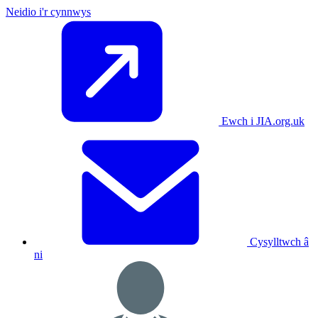
Neidio i'r cynnwys
Ewch i JIA.org.uk
Cysylltwch â
ni