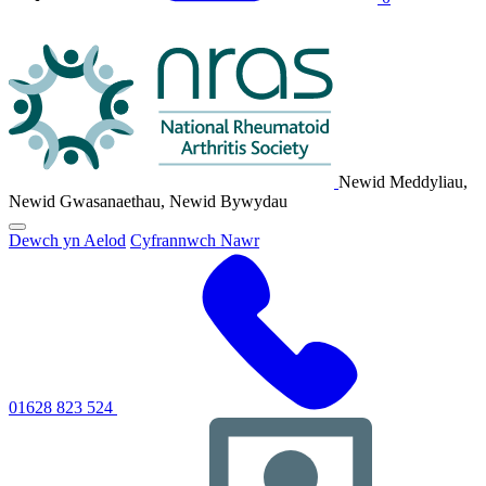
Logo
NRAS
Newid Meddyliau,
Newid Gwasanaethau, Newid Bywydau
Cliciwch
Dewch yn Aelod
Cyfrannwch Nawr
i
newid
y
brif
ddewislen
lywio
01628 823 524