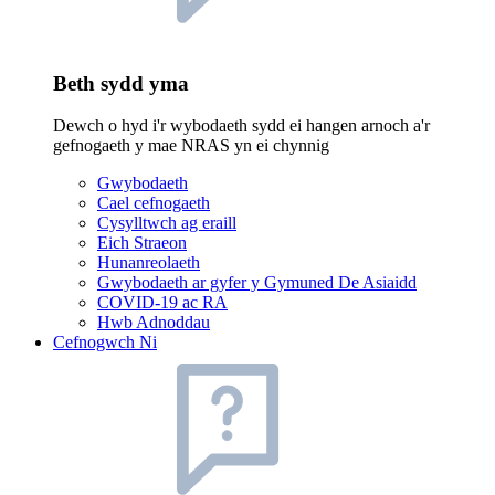
Beth sydd yma
Dewch o hyd i'r wybodaeth sydd ei hangen arnoch a'r
gefnogaeth y mae NRAS yn ei chynnig
Gwybodaeth
Cael cefnogaeth
Cysylltwch ag eraill
Eich Straeon
Hunanreolaeth
Gwybodaeth ar gyfer y Gymuned De Asiaidd
COVID-19 ac RA
Hwb Adnoddau
Cefnogwch Ni