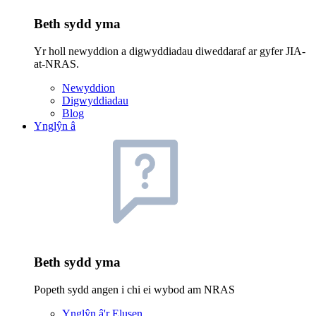
Beth sydd yma
Yr holl newyddion a digwyddiadau diweddaraf ar gyfer JIA-
at-NRAS.
Newyddion
Digwyddiadau
Blog
Ynglŷn â
Beth sydd yma
Popeth sydd angen i chi ei wybod am NRAS
Ynglŷn â'r Elusen