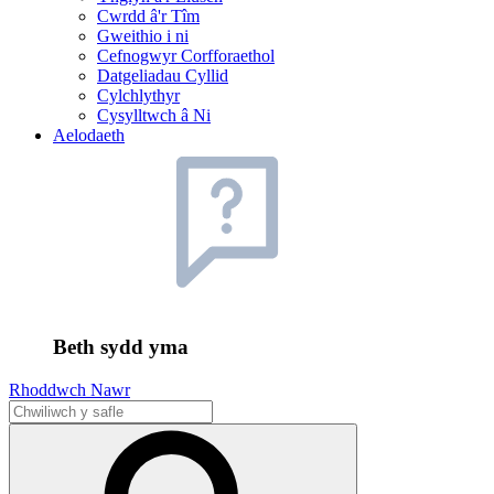
Cwrdd â'r Tîm
Gweithio i ni
Cefnogwyr Corfforaethol
Datgeliadau Cyllid
Cylchlythyr
Cysylltwch â Ni
Aelodaeth
Beth sydd yma
Rhoddwch Nawr