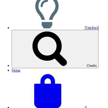
Ymchwil
Chwilio
Siopa
Gweld
Cyfanswm
eich
y
basged
fasged:
0