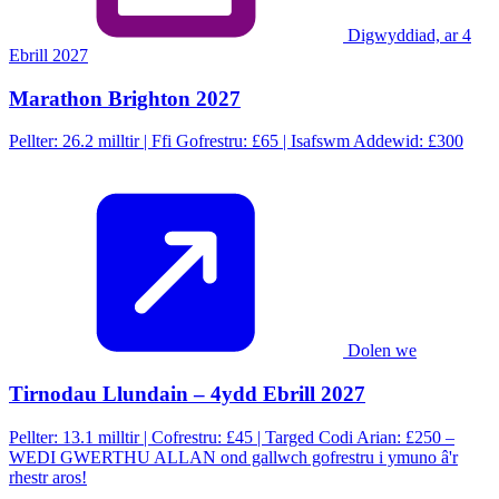
Digwyddiad, ar 4
Ebrill 2027
Marathon Brighton 2027
Pellter: 26.2 milltir | Ffi Gofrestru: £65 | Isafswm Addewid: £300
Dolen we
Tirnodau Llundain – 4ydd Ebrill 2027
Pellter: 13.1 milltir | Cofrestru: £45 | Targed Codi Arian: £250 –
WEDI GWERTHU ALLAN ond gallwch gofrestru i ymuno â'r
rhestr aros!