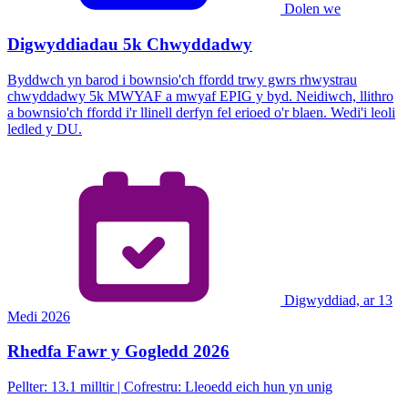
Dolen we
Digwyddiadau 5k Chwyddadwy
Byddwch yn barod i bownsio'ch ffordd trwy gwrs rhwystrau
chwyddadwy 5k MWYAF a mwyaf EPIG y byd. Neidiwch, llithro
a bownsio'ch ffordd i'r llinell derfyn fel erioed o'r blaen. Wedi'i leoli
ledled y DU.
Digwyddiad, ar 13
Medi 2026
Rhedfa Fawr y Gogledd 2026
Pellter: 13.1 milltir | Cofrestru: Lleoedd eich hun yn unig