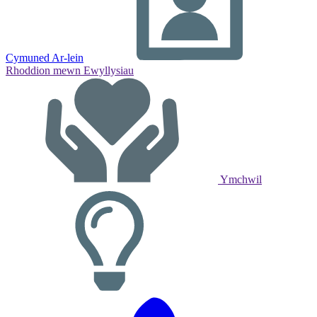
Cymuned Ar-lein
Rhoddion mewn Ewyllysiau
Ymchwil