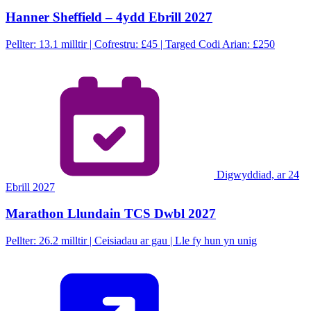
Hanner Sheffield – 4ydd Ebrill 2027
Pellter: 13.1 milltir | Cofrestru: £45 | Targed Codi Arian: £250
Digwyddiad, ar 24
Ebrill 2027
Marathon Llundain TCS Dwbl 2027
Pellter: 26.2 milltir | Ceisiadau ar gau | Lle fy hun yn unig