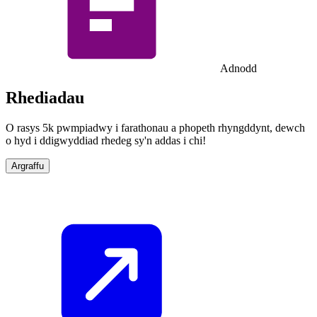
Adnodd
Rhediadau
O rasys 5k pwmpiadwy i farathonau a phopeth rhyngddynt, dewch
o hyd i ddigwyddiad rhedeg sy'n addas i chi!
Argraffu