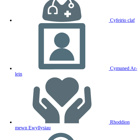
Cyfeirio claf
Cymuned Ar-
lein
Rhoddion
mewn Ewyllysiau