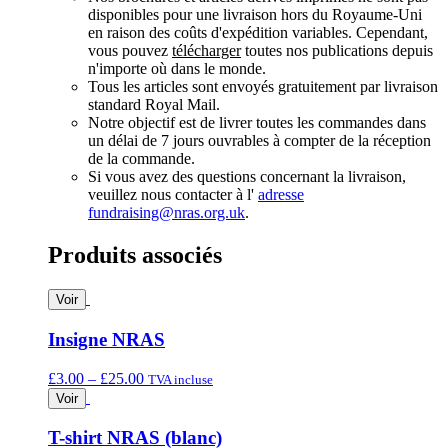
disponibles pour une livraison hors du Royaume-Uni
en raison des coûts d'expédition variables. Cependant,
vous pouvez
télécharger
toutes nos publications depuis
n'importe où dans le monde.
Tous les articles sont envoyés gratuitement par livraison
standard Royal Mail.
Notre objectif est de livrer toutes les commandes dans
un délai de 7 jours ouvrables à compter de la réception
de la commande.
Si vous avez des questions concernant la livraison,
veuillez nous contacter à l'
adresse
fundraising@nras.org.uk
.
Produits associés
Voir
Insigne NRAS
Fourchette
£
3.00
–
£
25.00
TVA incluse
de
Voir
prix
:
T-shirt NRAS (blanc)