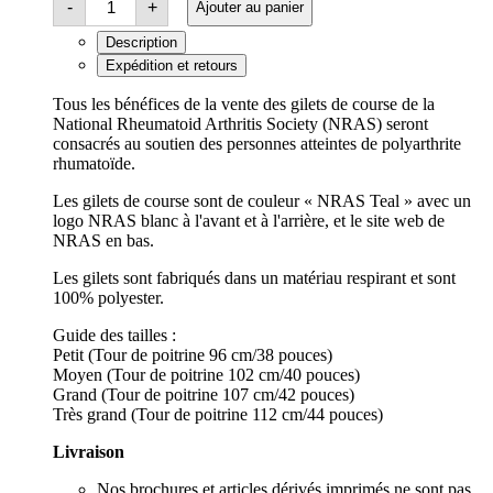
-
+
Ajouter au panier
de
course
Description
NRAS
(turquoise)
Expédition et retours
quantité
Tous les bénéfices de la vente des gilets de course de la
National Rheumatoid Arthritis Society (NRAS) seront
consacrés au soutien des personnes atteintes de polyarthrite
rhumatoïde.
Les gilets de course sont de couleur « NRAS Teal » avec un
logo NRAS blanc à l'avant et à l'arrière, et le site web de
NRAS en bas.
Les gilets sont fabriqués dans un matériau respirant et sont
100% polyester.
Guide des tailles :
Petit (Tour de poitrine 96 cm/38 pouces)
Moyen (Tour de poitrine 102 cm/40 pouces)
Grand (Tour de poitrine 107 cm/42 pouces)
Très grand (Tour de poitrine 112 cm/44 pouces)
Livraison
Nos brochures et articles dérivés imprimés ne sont pas