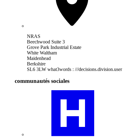
NRAS
Beechwood Suite 3
Grove Park Industrial Estate
White Waltham
Maidenhead
Berkshire
SL6 3LW
what3words : ///decisions.division.user
communautés sociales
Consultez
notre
profil
de
la
communauté
RA