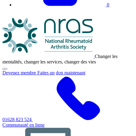
0
Logo
NRAS
Changer les
mentalités, changer les services, changer des vies
Cliquez
Devenez membre Faites un
don maintenant
pour
afficher/masquer
le
menu
de
navigation
principal
01628 823 524
Communauté en ligne