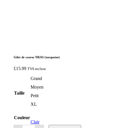
Gilet de course NRAS (turquoise)
£
15.99
TVA incluse
Grand
Moyen
Taille
Petit
XL
Couleur
Clair
Gilet