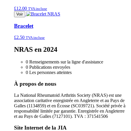
de
3,00
£
12.00
TVA incluse
£
Voir
à
25,00
Bracelet
£
£
2.50
TVA incluse
NRAS en 2024
0
Renseignements sur la ligne d'assistance
0
Publications envoyées
0
Les personnes atteintes
À propos de nous
La National Rheumatoid Arthritis Society (NRAS) est une
association caritative enregistrée en Angleterre et au Pays de
Galles (1134859) et en Écosse (SC039721). Société privée à
responsabilité limitée par garantie. Enregistrée en Angleterre
et au Pays de Galles (7127101). TVA : 371541506
Site Internet de la JIA