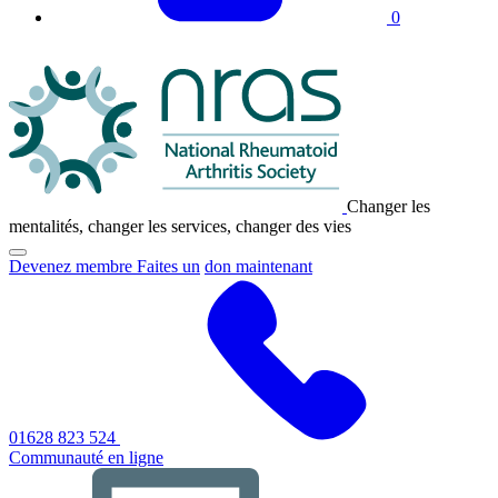
0
Logo
NRAS
Changer les
mentalités, changer les services, changer des vies
Cliquez
Devenez membre Faites un
don maintenant
pour
afficher/masquer
le
menu
de
navigation
principal
01628 823 524
Communauté en ligne