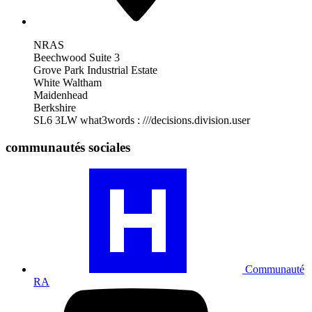
NRAS
Beechwood Suite 3
Grove Park Industrial Estate
White Waltham
Maidenhead
Berkshire
SL6 3LW
what3words : ///decisions.division.user
communautés sociales
Consultez
notre
profil
de
la
communauté
RA
Communauté
RA
Visitez
notre