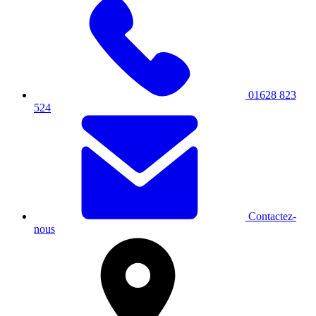
01628 823
524
Contactez-
nous