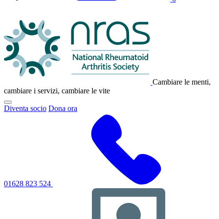
Logo
NRAS
Cambiare le menti,
cambiare i servizi, cambiare le vite
Fai
Diventa socio
Dona ora
clic
per
attivare/disattivare
il
menu
di
navigazione
principale
01628 823 524