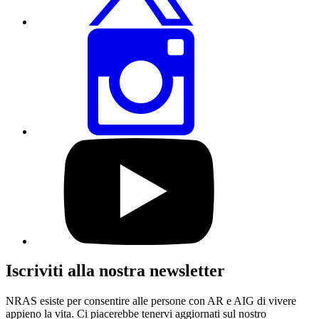
Condividi
questa
pagina
tramite
Instagram
Visita
il
nostro
profilo
YouTube
Iscriviti alla nostra newsletter
NRAS esiste per consentire alle persone con AR e AIG di vivere
appieno la vita. Ci piacerebbe tenervi aggiornati sul nostro