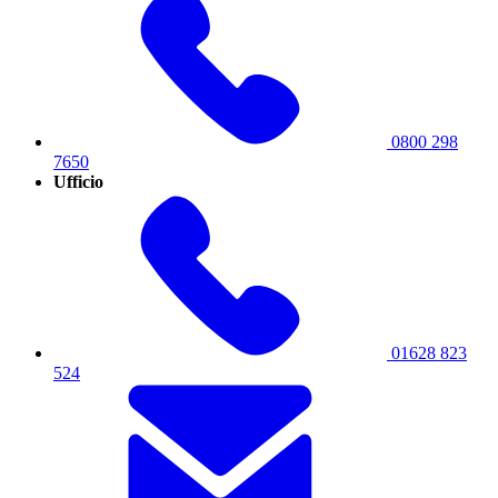
0800 298
7650
Ufficio
01628 823
524