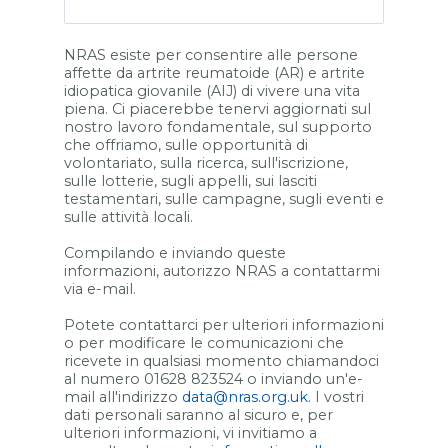
NRAS esiste per consentire alle persone
affette da artrite reumatoide (AR) e artrite
idiopatica giovanile (AIJ) di vivere una vita
piena. Ci piacerebbe tenervi aggiornati sul
nostro lavoro fondamentale, sul supporto
che offriamo, sulle opportunità di
volontariato, sulla ricerca, sull'iscrizione,
sulle lotterie, sugli appelli, sui lasciti
testamentari, sulle campagne,
sugli eventi
e
sulle attività locali.
Compilando e inviando queste
informazioni, autorizzo NRAS a contattarmi
via e-mail.
Potete contattarci per ulteriori informazioni
o per modificare le comunicazioni che
ricevete in qualsiasi momento chiamandoci
al numero 01628 823524 o inviando un'e-
mail all'indirizzo
data@nras.org.uk
. I vostri
dati personali saranno al sicuro e, per
ulteriori informazioni, vi invitiamo a