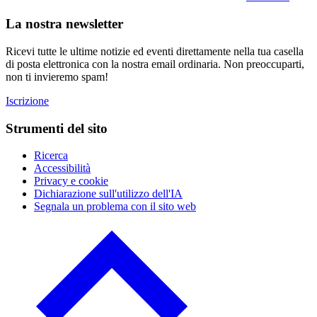
La nostra newsletter
Ricevi tutte le ultime notizie ed eventi direttamente nella tua casella
di posta elettronica con la nostra email ordinaria. Non preoccuparti,
non ti invieremo spam!
Iscrizione
Strumenti del sito
Ricerca
Accessibilità
Privacy e cookie
Dichiarazione sull'utilizzo dell'IA
Segnala un problema con il sito web
Clicca
per
tornare
al