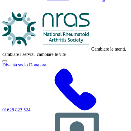
Logo
NRAS
Cambiare le menti,
cambiare i servizi, cambiare le vite
Fai
Diventa socio
Dona ora
clic
per
attivare/disattivare
il
menu
di
navigazione
principale
01628 823 524