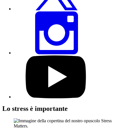
Condividi
questa
pagina
tramite
Instagram
Visita
il
nostro
profilo
YouTube
Lo stress è importante