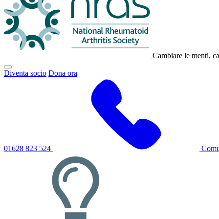
Cambiare le menti, cam
Fai
Diventa socio
Dona ora
clic
per
attivare/disattivare
il
menu
di
navigazione
principale
01628 823 524
Comun