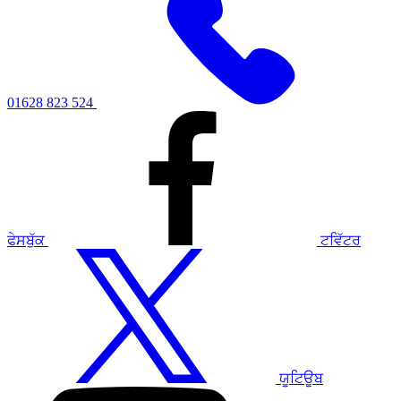
01628 823 524
ਫੇਸਬੁੱਕ
ਟਵਿੱਟਰ
ਯੂਟਿਊਬ