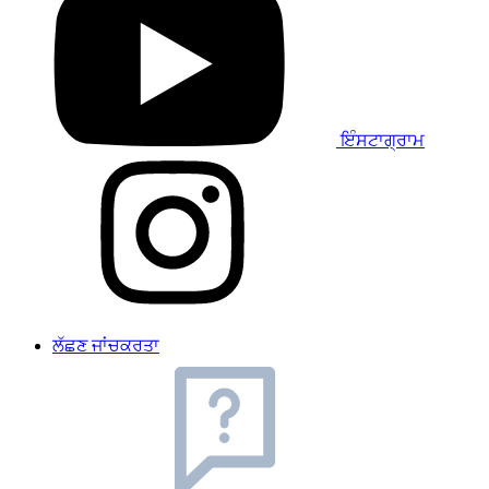
ਇੰਸਟਾਗ੍ਰਾਮ
ਲੱਛਣ ਜਾਂਚਕਰਤਾ