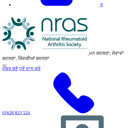
0
NRAS
ਲੋਗੋ
ਮਨ ਬਦਲਣਾ, ਸੇਵਾਵਾਂ
ਬਦਲਣਾ, ਜ਼ਿੰਦਗੀਆਂ ਬਦਲਣਾ
ਪ੍ਰਾਇਮਰੀ
ਮੈਂਬਰ ਬਣੋ
ਹੁਣੇ ਦਾਨ ਕਰੋ
ਨੈਵੀਗੇਸ਼ਨ
ਮੀਨੂ
ਨੂੰ
ਟੌਗਲ
ਕਰਨ
ਲਈ
ਕਲਿੱਕ
ਕਰੋ
01628 823 524