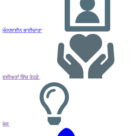
ਔਨਲਾਈਨ ਭਾਈਚਾਰਾ
ਵਸੀਅਤਾਂ ਵਿੱਚ ਤੋਹਫ਼ੇ
ਖੋਜ