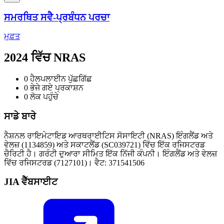
ਸਮਰਥਿਤ ਸਵੈ-ਪ੍ਰਬੰਧਨ ਪਰਚਾ
ਮੁਫ਼ਤ
2024 ਵਿੱਚ NRAS
0
ਹੈਲਪਲਾਈਨ ਪੁੱਛਗਿੱਛ
0
ਭੇਜੇ ਗਏ ਪ੍ਰਕਾਸ਼ਨ
0
ਲੋਕ ਪਹੁੰਚੇ
ਸਾਡੇ ਬਾਰੇ
ਨੈਸ਼ਨਲ ਰਾਇਮੇਟਾਇਡ ਆਰਥਰਾਈਟਿਸ ਸੋਸਾਇਟੀ (NRAS) ਇੰਗਲੈਂਡ ਅਤੇ
ਵੇਲਜ਼ (1134859) ਅਤੇ ਸਕਾਟਲੈਂਡ (SC039721) ਵਿੱਚ ਇੱਕ ਰਜਿਸਟਰਡ
ਚੈਰਿਟੀ ਹੈ। ਗਰੰਟੀ ਦੁਆਰਾ ਸੀਮਿਤ ਇੱਕ ਨਿੱਜੀ ਕੰਪਨੀ। ਇੰਗਲੈਂਡ ਅਤੇ ਵੇਲਜ਼
ਵਿੱਚ ਰਜਿਸਟਰਡ (7127101)। ਵੈਟ: 371541506
JIA ਵੈੱਬਸਾਈਟ