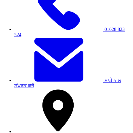
01628 823
524
ਸਾਡੇ ਨਾਲ
ਸੰਪਰਕ ਕਰੋ