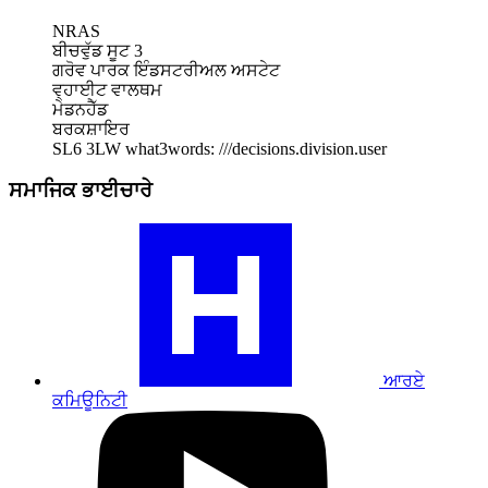
NRAS
ਬੀਚਵੁੱਡ ਸੂਟ 3
ਗਰੋਵ ਪਾਰਕ ਇੰਡਸਟਰੀਅਲ ਅਸਟੇਟ
ਵ੍ਹਾਈਟ ਵਾਲਥਮ
ਮੇਡਨਹੈੱਡ
ਬਰਕਸ਼ਾਇਰ
SL6 3LW
what3words: ///decisions.division.user
ਸਮਾਜਿਕ ਭਾਈਚਾਰੇ
ਸਾਡੇ
RA
ਕਮਿਊਨਿਟੀ
ਪ੍ਰੋਫਾਈਲ
'ਤੇ
ਜਾਓ
ਆਰਏ
ਕਮਿਊਨਿਟੀ
ਸਾਡੇ
YouTube
ਪ੍ਰੋਫਾਈਲ
'ਤੇ