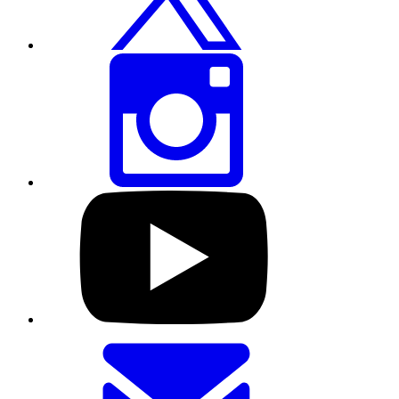
ਸਾਂਝਾ
ਕਰੋ
ਇਸ
ਪੰਨੇ
ਨੂੰ
ਇੰਸਟਾਗ੍ਰਾਮ
ਰਾਹੀਂ
ਸਾਂਝਾ
ਕਰੋ
ਸਾਡੇ
YouTube
ਪ੍ਰੋਫਾਈਲ
'ਤੇ
ਜਾਓ
ਇਸ
ਪੰਨੇ
ਨੂੰ
ਈਮੇਲ