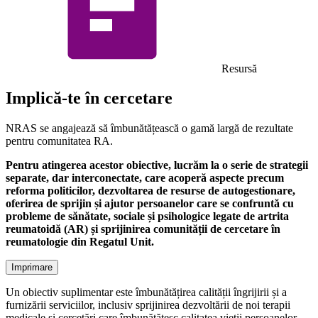
Resursă
Implică-te în cercetare
NRAS se angajează să îmbunătățească o gamă largă de rezultate
pentru comunitatea RA.
Pentru atingerea acestor obiective, lucrăm la o serie de strategii
separate, dar interconectate, care acoperă aspecte precum
reforma politicilor, dezvoltarea de resurse de autogestionare,
oferirea de sprijin și ajutor persoanelor care se confruntă cu
probleme de sănătate, sociale și psihologice legate de artrita
reumatoidă (AR) și sprijinirea comunității de cercetare în
reumatologie din Regatul Unit.
Imprimare
Un obiectiv suplimentar este îmbunătățirea calității îngrijirii și a
furnizării serviciilor, inclusiv sprijinirea dezvoltării de noi terapii
medicale și cercetări care îmbunătățesc calitatea vieții persoanelor