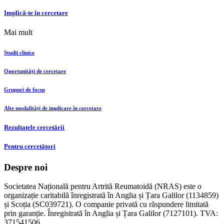
Implică-te în cercetare
Mai mult
Studii clinice
Oportunități de cercetare
Grupuri de focus
Alte modalități de implicare în cercetare
Rezultatele cercetării
Pentru cercetători
Despre noi
Societatea Națională pentru Artrită Reumatoidă (NRAS) este o
organizație caritabilă înregistrată în Anglia și Țara Galilor (1134859)
și Scoția (SC039721). O companie privată cu răspundere limitată
prin garanție. Înregistrată în Anglia și Țara Galilor (7127101). TVA:
371541506