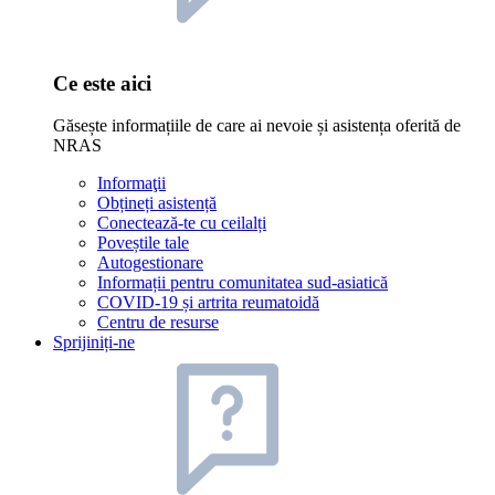
Ce este aici
Găsește informațiile de care ai nevoie și asistența oferită de
NRAS
Informaţii
Obțineți asistență
Conectează-te cu ceilalți
Poveștile tale
Autogestionare
Informații pentru comunitatea sud-asiatică
COVID-19 și artrita reumatoidă
Centru de resurse
Sprijiniți-ne