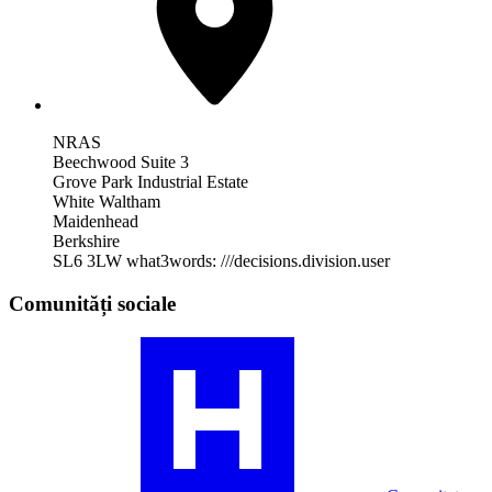
NRAS
Beechwood Suite 3
Grove Park Industrial Estate
White Waltham
Maidenhead
Berkshire
SL6 3LW
what3words: ///decisions.division.user
Comunități sociale
Vizitați
profilul
comunității
noastre
RA