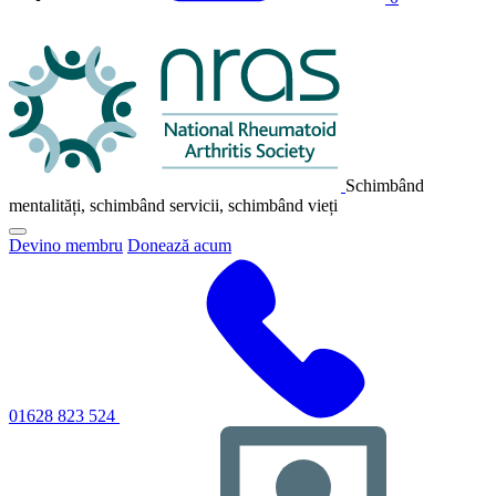
Sigla
NRAS
Schimbând
mentalități, schimbând servicii, schimbând vieți
Faceți
Devino membru
Donează acum
clic
pentru
a
comuta
meniul
principal
de
navigare
01628 823 524