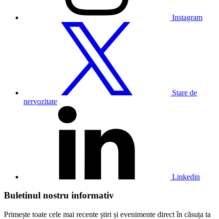
Instagram
Vizitați
profilul
nostru
de
Twitter
Stare de
nervozitate
Vizitați
profilul
nostru
de
Linkedin
Linkedin
Buletinul nostru informativ
Primește toate cele mai recente știri și evenimente direct în căsuța ta