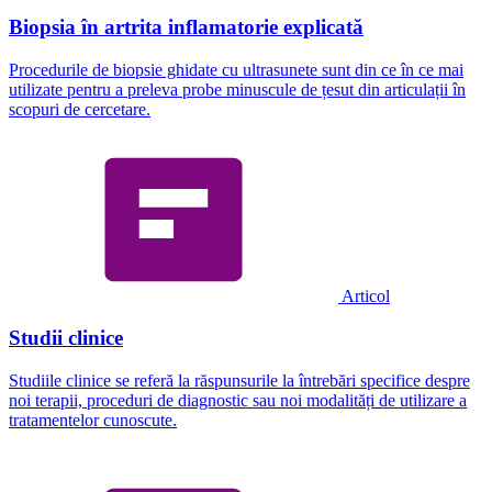
Biopsia în artrita inflamatorie explicată
Procedurile de biopsie ghidate cu ultrasunete sunt din ce în ce mai
utilizate pentru a preleva probe minuscule de țesut din articulații în
scopuri de cercetare.
Articol
Studii clinice
Studiile clinice se referă la răspunsurile la întrebări specifice despre
noi terapii, proceduri de diagnostic sau noi modalități de utilizare a
tratamentelor cunoscute.