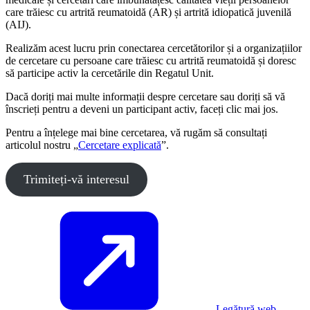
care trăiesc cu artrită reumatoidă (AR) și artrită idiopatică juvenilă
(AIJ).
Realizăm acest lucru prin conectarea cercetătorilor și a organizațiilor
de cercetare cu persoane care trăiesc cu artrită reumatoidă și doresc
să participe activ la cercetările din Regatul Unit.
Dacă doriți mai multe informații despre cercetare sau doriți să vă
înscrieți pentru a deveni un participant activ, faceți clic mai jos.
Pentru a înțelege mai bine cercetarea, vă rugăm să consultați
articolul nostru „
Cercetare explicată
”.
Trimiteți-vă interesul
Legătură web