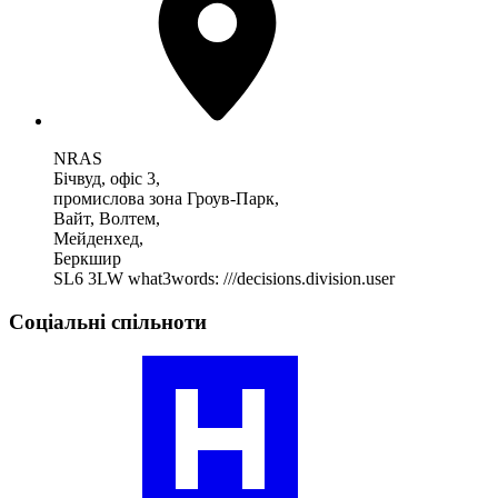
NRAS
Бічвуд, офіс 3,
промислова зона Гроув-Парк,
Вайт, Волтем,
Мейденхед,
Беркшир
SL6 3LW
what3words: ///decisions.division.user
Соціальні спільноти
Відвідайте
наш
профіль
спільноти
ревматоїдних
артритів