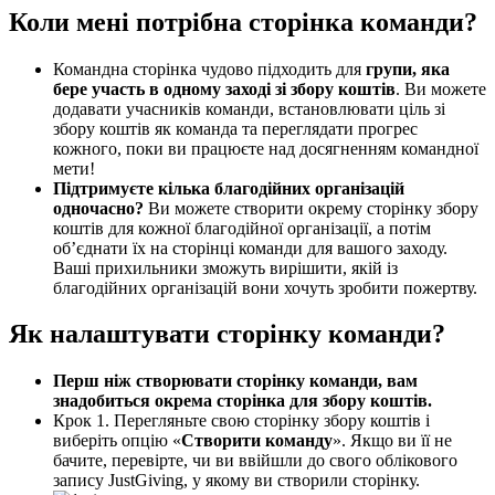
Коли мені потрібна сторінка команди?
Командна сторінка чудово підходить для
групи, яка
бере участь в одному заході зі збору коштів
. Ви можете
додавати учасників команди, встановлювати ціль зі
збору коштів як команда та переглядати прогрес
кожного, поки ви працюєте над досягненням командної
мети!
Підтримуєте кілька благодійних організацій
одночасно?
Ви можете створити окрему сторінку збору
коштів для кожної благодійної організації, а потім
об’єднати їх на сторінці команди для вашого заходу.
Ваші прихильники зможуть вирішити, якій із
благодійних організацій вони хочуть зробити пожертву.
Як налаштувати сторінку команди?
Перш ніж створювати сторінку команди, вам
знадобиться окрема сторінка для збору коштів.
Крок 1. Перегляньте свою сторінку збору коштів і
виберіть опцію «
Створити команду
». Якщо ви її не
бачите, перевірте, чи ви ввійшли до свого облікового
запису JustGiving, у якому ви створили сторінку.