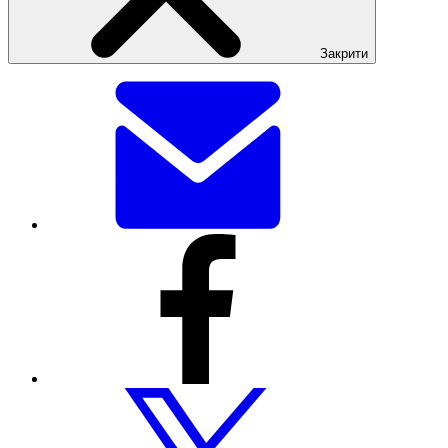
Закрити
Поділитися
цією
сторінкою
електронною
поштою
Поділитися
цією
сторінкою
через
Facebook
Поділитися
цією
сторінкою