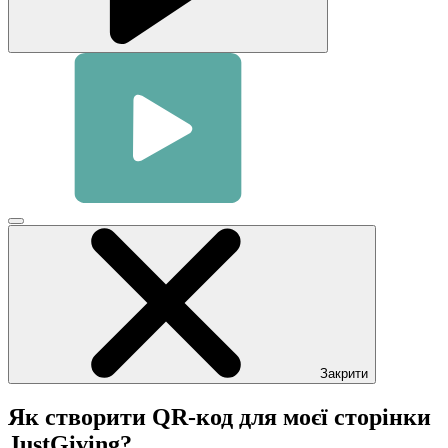
Натисніть,
щоб
закрити
модальне
вікно
відео
Закрити
Як створити QR-код для моєї сторінки
JustGiving?