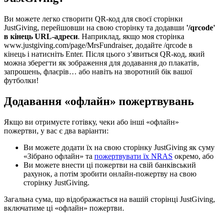
Ви можете легко створити QR-код для своєї сторінки
JustGiving, перейшовши на свою сторінку та додавши
'/qrcode'
в кінець URL-адреси
. Наприклад, якщо моя сторінка
www.justgiving.com/page/MrsFundraiser, додайте /qrcode в
кінець і натисніть Enter. Після цього з’явиться QR-код, який
можна зберегти як зображення для додавання до плакатів,
запрошень, флаєрів… або навіть на зворотний бік вашої
футболки!
Додавання «офлайн» пожертвувань
Якщо ви отримуєте готівку, чеки або інші «офлайн»
пожертви, у вас є два варіанти:
Ви можете додати їх на свою сторінку JustGiving як суму
«Зібрано офлайн» та
пожертвувати їх NRAS
окремо, або
Ви можете внести ці пожертви на свій банківський
рахунок, а потім зробити онлайн-пожертву на свою
сторінку JustGiving.
Загальна сума, що відображається на вашій сторінці JustGiving,
включатиме ці «офлайн» пожертви.