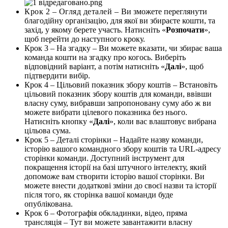
Крок 2 – Огляд деталей –
Ви зможете переглянути
благодійну організацію, для якої ви збираєте кошти, та
захід, у якому берете участь. Натисніть «
Розпочати
»,
щоб перейти до наступного кроку.
Крок 3 – На згадку – Ви можете вказати, чи збирає ваша
команда кошти на згадку про когось. Виберіть
відповідний варіант, а потім натисніть «
Далі
», щоб
підтвердити вибір.
Крок 4 – Цільовий показник збору коштів – Встановіть
цільовий показник збору коштів для команди, ввівши
власну суму, вибравши запропоновану суму або ж ви
можете вибрати цілевого показника без нього.
Натисніть кнопку «
Далі
», коли вас влаштовує вибрана
цільова сума.
Крок 5 – Деталі сторінки – Надайте назву команди,
історію вашого командного збору коштів та URL-адресу
сторінки команди. Доступний інструмент для
покращення історії на базі штучного інтелекту, який
допоможе вам створити історію вашої сторінки. Ви
можете внести додаткові зміни до своєї назви та історії
після того, як сторінка вашої команди буде
опублікована.
Крок 6 – Фотографія обкладинки, відео, пряма
трансляція – Тут ви можете завантажити власну