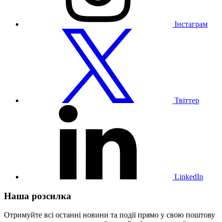
Інстаграм
Відвідайте
наш
профіль
у
Твіттері
Твіттер
Відвідайте
наш
профіль
у
LinkedIn
LinkedIn
Наша розсилка
Отримуйте всі останні новини та події прямо у свою поштову