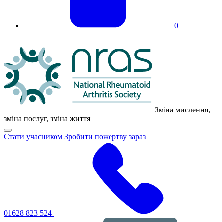
0
Логотип
NRAS
Зміна мислення,
зміна послуг, зміна життя
Натисніть,
Стати учасником
Зробити пожертву зараз
щоб
перемкнути
основне
меню
навігації
01628 823 524