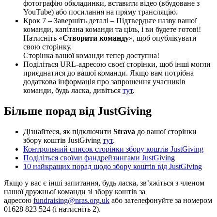
фотографію обкладинки, вставити відео (вбудоване з
YouTube) або посилання на пряму трансляцію.
Крок 7 – Завершіть деталі – Підтвердьте назву вашої
команди, капітана команди та ціль, і ви будете готові!
Натисніть «
Створити команду
», щоб опублікувати
свою сторінку.
Сторінка вашої команди тепер доступна!
Поділіться URL-адресою своєї сторінки, щоб інші могли
приєднатися до вашої команди. Якщо вам потрібна
додаткова інформація про запрошення учасників
команди, будь ласка, дивіться
тут
.
Більше порад від JustGiving
Дізнайтеся, як підключити
Strava
до вашої сторінки
збору коштів JustGiving
тут
.
Контрольний список сторінки збору коштів JustGiving
Поділіться своїми фандрейзингами JustGiving
10 найкращих порад щодо збору коштів від JustGiving
Якщо у вас є інші запитання, будь ласка, зв’яжіться з членом
нашої дружньої команди зі збору коштів за
адресою
fundraising@nras.org.uk
або зателефонуйте за номером
01628 823 524 (і натисніть 2).