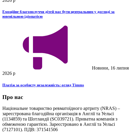
2026 р
Емоційне благополуччя дітей має бути центральним у догляді за
ювенільною ідіопатією
Новини, 16 липня
2026 р
Платіж за особисту незалежність: огляд Timms
Про нас
Національне товариство ревматоїдного артриту (NRAS) –
зареєстрована благодійна організація в Англії та Уельсі
(1134859) та Шотландії (SC039721). Приватна компанія з
обмеженою гарантією. Зареєстровано в Англії та Уельсі
(7127101). ПДВ: 371541506