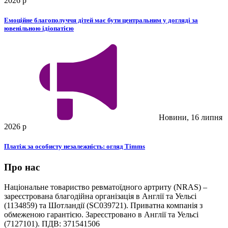
2026 р
Емоційне благополуччя дітей має бути центральним у догляді за
ювенільною ідіопатією
Новини, 16 липня
2026 р
Платіж за особисту незалежність: огляд Timms
Про нас
Національне товариство ревматоїдного артриту (NRAS) –
зареєстрована благодійна організація в Англії та Уельсі
(1134859) та Шотландії (SC039721). Приватна компанія з
обмеженою гарантією. Зареєстровано в Англії та Уельсі
(7127101). ПДВ: 371541506