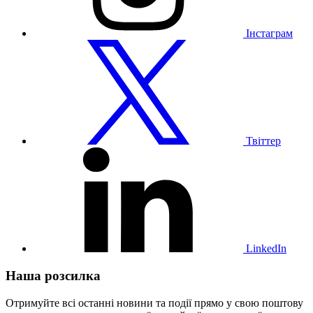
Інстаграм
Відвідайте
наш
профіль
у
Твіттері
Твіттер
Відвідайте
наш
профіль
у
LinkedIn
LinkedIn
Наша розсилка
Отримуйте всі останні новини та події прямо у свою поштову