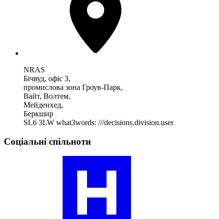
NRAS
Бічвуд, офіс 3,
промислова зона Гроув-Парк,
Вайт, Волтем,
Мейденхед,
Беркшир
SL6 3LW
what3words: ///decisions.division.user
Соціальні спільноти
Відвідайте
наш
профіль
спільноти
ревматоїдних
артритів