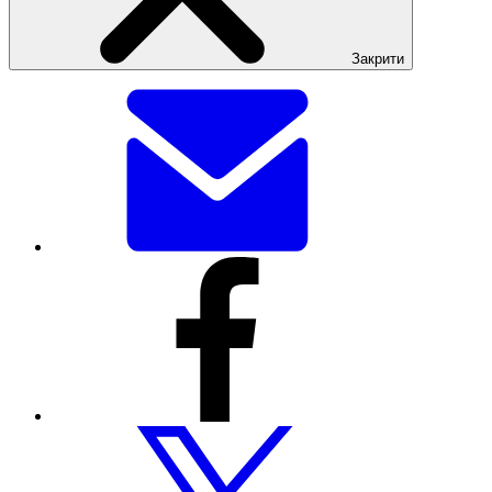
Закрити
Поділитися
цією
сторінкою
електронною
поштою
Поділитися
цією
сторінкою
через
Facebook
Поділитися
цією
сторінкою