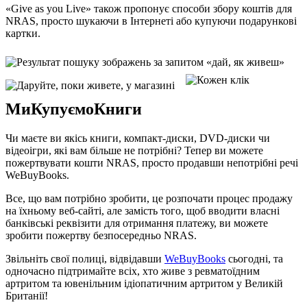
«Give as you Live» також пропонує способи збору коштів для
NRAS, просто шукаючи в Інтернеті або купуючи подарункові
картки.
МиКупуємоКниги
Чи маєте ви якісь книги, компакт-диски, DVD-диски чи
відеоігри, які вам більше не потрібні? Тепер ви можете
пожертвувати кошти NRAS, просто продавши непотрібні речі
WeBuyBooks.
Все, що вам потрібно зробити, це розпочати процес продажу
на їхньому веб-сайті, але замість того, щоб вводити власні
банківські реквізити для отримання платежу, ви можете
зробити пожертву безпосередньо NRAS.
Звільніть свої полиці, відвідавши
WeBuyBooks
сьогодні, та
одночасно підтримайте всіх, хто живе з ревматоїдним
артритом та ювенільним ідіопатичним артритом у Великій
Британії!