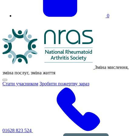
0
Логотип
NRAS
Зміна мислення,
зміна послуг, зміна життя
Натисніть,
Стати учасником
Зробити пожертву зараз
щоб
перемкнути
основне
меню
навігації
01628 823 524