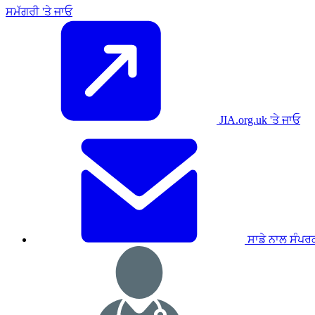
ਸਮੱਗਰੀ 'ਤੇ ਜਾਓ
JIA.org.uk 'ਤੇ ਜਾਓ
ਸਾਡੇ ਨਾਲ ਸੰਪਰ