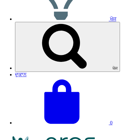
ਖੋਜ
ਖੋਜ
ਦੁਕਾਨ
ਆਪਣੀ
ਕੁੱਲ
ਟੋਕਰੀ
ਟੋਕਰੀ:
ਵੇਖੋ
0
NRAS
ਲੋਗੋ