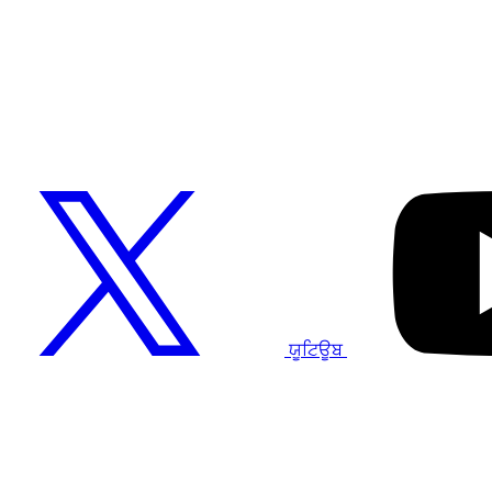
ਯੂਟਿਊਬ