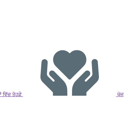
 ਵਿੱਚ ਤੋਹਫ਼ੇ
ਖੋਜ