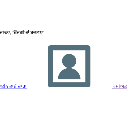
ਬਦਲਣਾ, ਜ਼ਿੰਦਗੀਆਂ ਬਦਲਣਾ
ਾਈਨ ਭਾਈਚਾਰਾ
ਵਸੀਅਤਾਂ