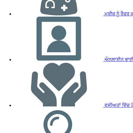
ਮਰੀਜ਼ ਨੂੰ ਰੈਫਰ 
ਔਨਲਾਈਨ ਭਾਈ
ਵਸੀਅਤਾਂ ਵਿੱਚ ਤੋ