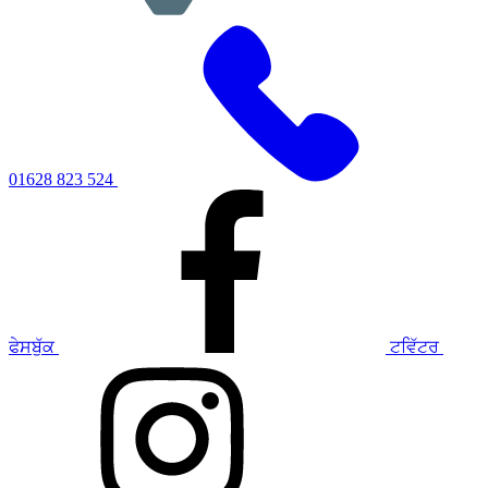
01628 823 524
ਫੇਸਬੁੱਕ
ਟਵਿੱਟਰ