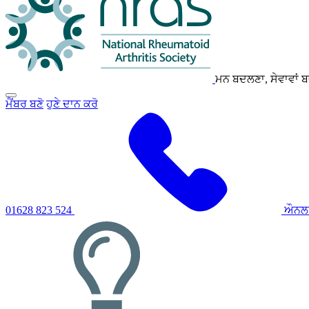
ਮਨ ਬਦਲਣਾ, ਸੇਵਾਵਾਂ 
ਪ੍ਰਾਇਮਰੀ
ਮੈਂਬਰ ਬਣੋ
ਹੁਣੇ ਦਾਨ ਕਰੋ
ਨੈਵੀਗੇਸ਼ਨ
ਮੀਨੂ
ਨੂੰ
ਟੌਗਲ
ਕਰਨ
ਲਈ
ਕਲਿੱਕ
ਕਰੋ
01628 823 524
ਔਨਲ