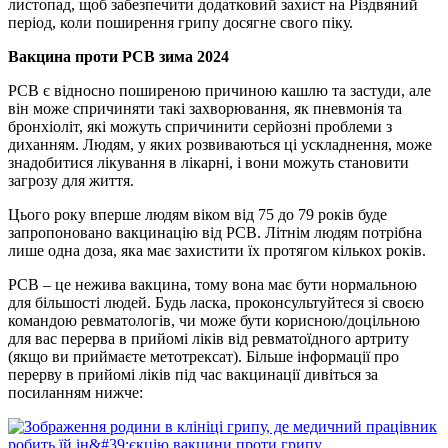
листопад, щоб забезпечити додатковий захист на Різдвяний
період, коли поширення грипу досягне свого піку.
Вакцина проти РСВ зима 2024
РСВ є відносно поширеною причиною кашлю та застуди, але
він може спричиняти такі захворювання, як пневмонія та
бронхіоліт, які можуть спричинити серйозні проблеми з
диханням. Людям, у яких розвиваються ці ускладнення, може
знадобитися лікування в лікарні, і вони можуть становити
загрозу для життя.
Цього року вперше людям віком від 75 до 79 років буде
запропоновано вакцинацію від РСВ. Літнім людям потрібна
лише одна доза, яка має захистити їх протягом кількох років.
РСВ – це нежива вакцина, тому вона має бути нормальною
для більшості людей. Будь ласка, проконсультуйтеся зі своєю
командою ревматологів, чи може бути корисною/доцільною
для вас перерва в прийомі ліків від ревматоїдного артриту
(якщо ви приймаєте метотрексат). Більше інформації про
перерву в прийомі ліків під час вакцинації дивіться за
посиланням нижче: