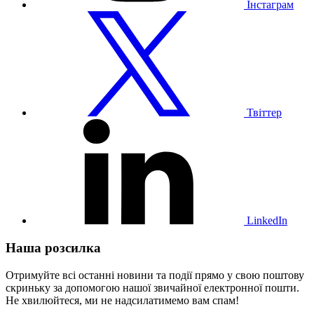
Інстаграм
Відвідайте
наш
профіль
у
Твіттері
Твіттер
Відвідайте
наш
профіль
у
LinkedIn
LinkedIn
Наша розсилка
Отримуйте всі останні новини та події прямо у свою поштову
скриньку за допомогою нашої звичайної електронної пошти.
Не хвилюйтеся, ми не надсилатимемо вам спам!