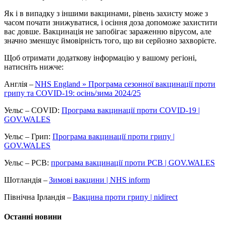
Як і в випадку з іншими вакцинами, рівень захисту може з
часом почати знижуватися, і осіння доза допоможе захистити
вас довше. Вакцинація не запобігає зараженню вірусом, але
значно зменшує ймовірність того, що ви серйозно захворієте.
Щоб отримати додаткову інформацію у вашому регіоні,
натисніть нижче:
Англія –
NHS England » Програма сезонної вакцинації проти
грипу та COVID-19: осінь/зима 2024/25
Уельс – COVID:
Програма вакцинації проти COVID-19 |
GOV.WALES
Уельс – Грип:
Програма вакцинації проти грипу |
GOV.WALES
Уельс – РСВ:
програма вакцинації проти РСВ | GOV.WALES
Шотландія –
Зимові вакцини | NHS inform
Північна Ірландія –
Вакцина проти грипу | nidirect
Останні новини