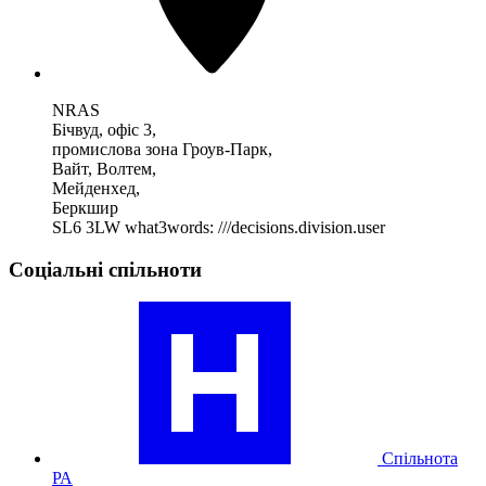
NRAS
Бічвуд, офіс 3,
промислова зона Гроув-Парк,
Вайт, Волтем,
Мейденхед,
Беркшир
SL6 3LW
what3words: ///decisions.division.user
Соціальні спільноти
Відвідайте
наш
профіль
спільноти
ревматоїдних
артритів
Спільнота
РА