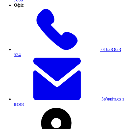
Офіс
01628 823
524
Зв'яжіться з
нами