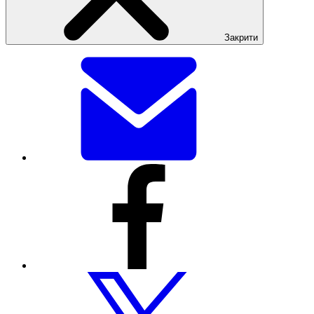
Закрити
Поділитися
цією
сторінкою
електронною
поштою
Поділитися
цією
сторінкою
через
Facebook
Поділитися
цією
сторінкою