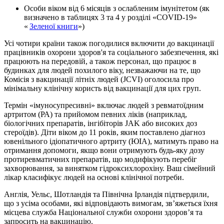
Особи віком від 6 місяців з ослабленим імунітетом (як
визначено в таблицях 3 та 4 у розділі «COVID-19»
«
Зеленої книги
»)
Усі чотири країни також погодилися включити до вакцинації
працівників охорони здоров'я та соціального забезпечення, які
працюють на передовій, а також персонал, що працює в
будинках для людей похилого віку, незважаючи на те, що
Комісія з вакцинації літніх людей (JCVI) оголосила про
мінімальну клінічну користь від вакцинації для цих груп.
Термін «імуносупресивні» включає людей з ревматоїдним
артритом (РА) та прийомом певних ліків (наприклад,
біологічних препаратів, інгібіторів JAK або високих доз
стероїдів). Діти віком до 11 років, яким поставлено діагноз
ювенільного ідіопатичного артриту (ЮІА), матимуть право на
отримання допомоги, якщо вони отримують будь-яку дозу
протиревматичних препаратів, що модифікують перебіг
захворювання, за винятком гідроксихлорохіну. Ваш сімейний
лікар класифікує людей на основі клінічної потреби.
Англія, Уельс, Шотландія та Північна Ірландія підтвердили,
що з усіма особами, які відповідають вимогам, зв’яжеться їхня
місцева служба Національної служби охорони здоров’я та
запросить на вакцинацію.