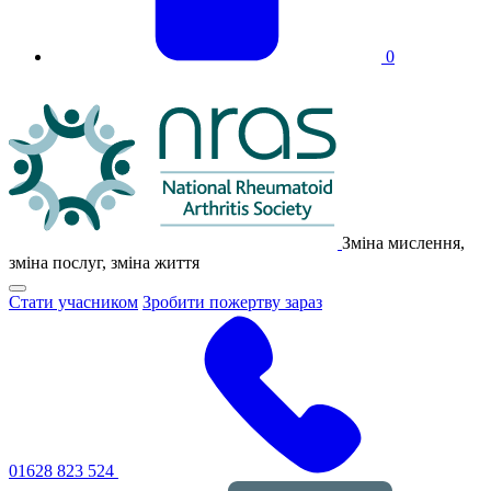
0
Логотип
NRAS
Зміна мислення,
зміна послуг, зміна життя
Натисніть,
Стати учасником
Зробити пожертву зараз
щоб
перемкнути
основне
меню
навігації
01628 823 524