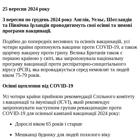
25 вересня 2024 року
З вересня по грудень 2024 року Англія, Уельс, Шотландія
та Північна Ірландія проводитимуть свої осінні та зимові
програми вакцинації.
Подібно до попередніх весняних та осінніх вакцинацій, усі
чотири країни пропонують вакцини проти COVID-19, а також
щорічну вакцину проти грипу. Велика Британія також є
першою країною у світі, яка запропонувала національну
програму вакцинації проти респіраторно-синцитіального
вірусу (РСВ), яка впроваджується серед немовлят та людей
віком 75-79 років.
Осінні щеплення від COVID-19
Усі чотири країни прийняли рекомендації Спільного комітету
з вакцинації та імунізації (JCVI), який рекомендує
запропонувати наступним групам ревакцинацію проти
COVID-19 для осінньої кампанії вакцинації 2024 року:
Дорослі віком 65 років і старше
Мешканці будинку для людей похилого віку