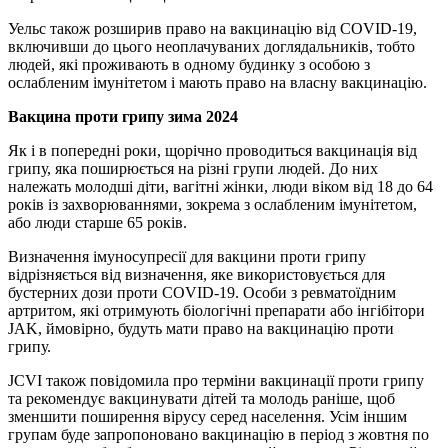
Уельс також розширив право на вакцинацію від COVID-19,
включивши до цього неоплачуваних доглядальників, тобто
людей, які проживають в одному будинку з особою з
ослабленим імунітетом і мають право на власну вакцинацію.
Вакцина проти грипу зима 2024
Як і в попередні роки, щорічно проводиться вакцинація від
грипу, яка поширюється на різні групи людей. До них
належать молодші діти, вагітні жінки, люди віком від 18 до 64
років із захворюваннями, зокрема з ослабленим імунітетом,
або люди старше 65 років.
Визначення імуносупресії для вакцини проти грипу
відрізняється від визначення, яке використовується для
бустерних дози проти COVID-19. Особи з ревматоїдним
артритом, які отримують біологічні препарати або інгібітори
JAK, ймовірно, будуть мати право на вакцинацію проти
грипу.
JCVI також повідомила про терміни вакцинації проти грипу
та рекомендує вакцинувати дітей та молодь раніше, щоб
зменшити поширення вірусу серед населення. Усім іншим
групам буде запропоновано вакцинацію в період з жовтня по