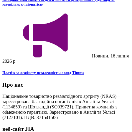
ювенільною ідіопатією
Новини, 16 липня
2026 р
Платіж за особисту незалежність: огляд Timms
Про нас
Національне товариство ревматоїдного артриту (NRAS) –
зареєстрована благодійна організація в Англії та Уельсі
(1134859) та Шотландії (SC039721). Приватна компанія з
обмеженою гарантією. Зареєстровано в Англії та Уельсі
(7127101). ПДВ: 371541506
веб-сайт JIA