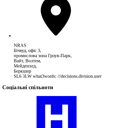
NRAS
Бічвуд, офіс 3,
промислова зона Гроув-Парк,
Вайт, Волтем,
Мейденхед,
Беркшир
SL6 3LW
what3words: ///decisions.division.user
Соціальні спільноти
Відвідайте
наш
профіль
спільноти
ревматоїдних
артритів