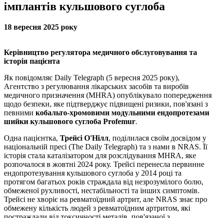
імплантів кульшового суглоба
18 вересня 2025 року
Керівництво регулятора медичного обслуговування та
історія пацієнта
Як повідомляє Daily Telegraph (5 вересня 2025 року),
Агентство з регулювання лікарських засобів та виробів
медичного призначення (MHRA) опублікувало попередження
щодо безпеки, яке підтверджує підвищені ризики, пов'язані з
певними
кобальто-хромовими модульними ендопротезами
шийки кульшового суглоба Profemur
.
Одна пацієнтка,
Трейсі О'Нілл
, поділилася своїм досвідом у
національній пресі (The Daily Telegraph) та з нами в NRAS. Її
історія стала каталізатором для розслідування MHRA, яке
розпочалося в жовтні 2024 року. Трейсі перенесла первинне
ендопротезування кульшового суглоба у 2014 році та
протягом багатьох років страждала від незрозумілого болю,
обмеженої рухливості, нестабільності та інших симптомів.
Трейсі не хворіє на ревматоїдний артрит, але NRAS знає про
обмежену кількість людей з ревматоїдним артритом, які
постраждали від токсичності металів, пов'язаної з