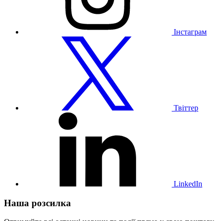
Інстаграм
Відвідайте
наш
профіль
у
Твіттері
Твіттер
Відвідайте
наш
профіль
у
LinkedIn
LinkedIn
Наша розсилка