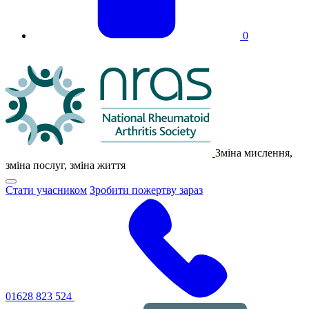
0
Логотип
NRAS
Зміна мислення,
зміна послуг, зміна життя
Натисніть,
Стати учасником
Зробити пожертву зараз
щоб
перемкнути
основне
меню
навігації
01628 823 524