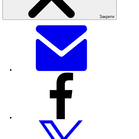
Закрити
Поділитися
цією
сторінкою
електронною
поштою
Поділитися
цією
сторінкою
через
Facebook
Поділитися
цією
сторінкою