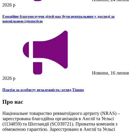
2026 р
Емоційне благополуччя дітей має бути центральним у догляді за
ювенільною ідіопатією
Новини, 16 липня
2026 р
Платіж за особисту незалежність: огляд Timms
Про нас
Національне товариство ревматоїдного артриту (NRAS) –
зареєстрована благодійна організація в Англії та Уельсі
(1134859) та Шотландії (SC039721). Приватна компанія з
обмеженою гарантією. Зареєстровано в Англії та Уельсі