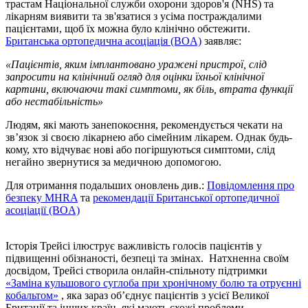
трастам Національної служби охорони здоров'я (NHS) та
лікарням виявити та зв'язатися з усіма постраждалими
пацієнтами, щоб їх можна було клінічно обстежити.
Британська ортопедична асоціація (BOA)
заявляє:
«Пацієнтів, яким імплантовано уражені пристрої, слід
запросити на клінічний огляд для оцінки їхньої клінічної
картини, включаючи такі симптоми, як біль, втрата функції
або нестабільність»
Людям, які мають занепокоєння, рекомендується чекати на
зв’язок зі своєю лікарнею або сімейним лікарем. Однак будь-
кому, хто відчуває нові або погіршуються симптоми, слід
негайно звернутися за медичною допомогою.
Для отримання подальших оновлень див.:
Повідомлення про
безпеку MHRA
та
рекомендації Британської ортопедичної
асоціації (BOA)
Історія Трейсі ілюструє важливість голосів пацієнтів у
підвищенні обізнаності, безпеці та змінах.
Натхненна своїм
досвідом, Трейсі створила онлайн-спільноту підтримки
«Заміна кульшового суглоба при хронічному болю та отруєнні
кобальтом»
, яка зараз об’єднує пацієнтів з усієї Великої
Британії та інших країн, які мають схожі проблеми.