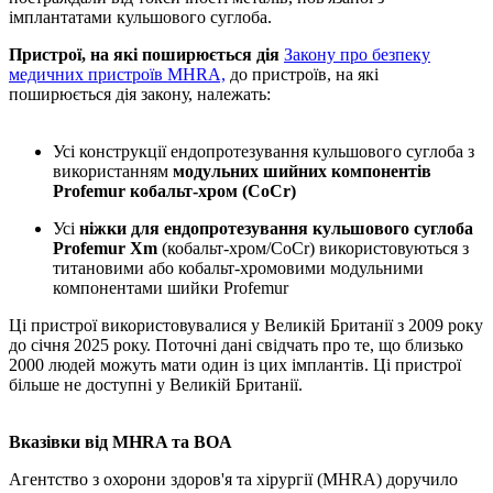
імплантатами кульшового суглоба.
Пристрої, на які поширюється дія
Закону про безпеку
медичних пристроїв MHRA,
до пристроїв, на які
поширюється дія закону, належать:
Усі конструкції ендопротезування кульшового суглоба з
використанням
модульних шийних компонентів
Profemur кобальт-хром (CoCr)
Усі
ніжки для ендопротезування кульшового суглоба
Profemur Xm
(кобальт-хром/CoCr) використовуються з
титановими або кобальт-хромовими модульними
компонентами шийки Profemur
Ці пристрої використовувалися у Великій Британії з 2009 року
до січня 2025 року. Поточні дані свідчать про те, що близько
2000 людей можуть мати один із цих імплантів. Ці пристрої
більше не доступні у Великій Британії.
Вказівки від MHRA та BOA
Агентство з охорони здоров'я та хірургії (MHRA) доручило