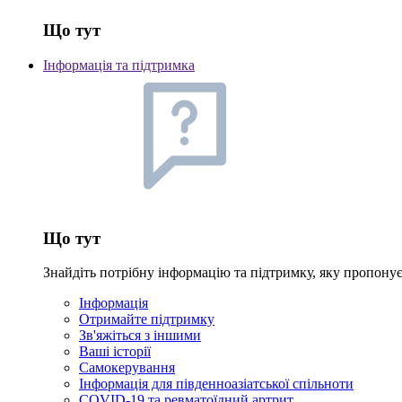
Що тут
Інформація та підтримка
Що тут
Знайдіть потрібну інформацію та підтримку, яку пропон
Інформація
Отримайте підтримку
Зв'яжіться з іншими
Ваші історії
Самокерування
Інформація для південноазіатської спільноти
COVID-19 та ревматоїдний артрит