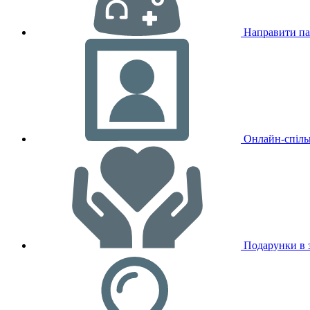
Направити па
Онлайн-спіль
Подарунки в з