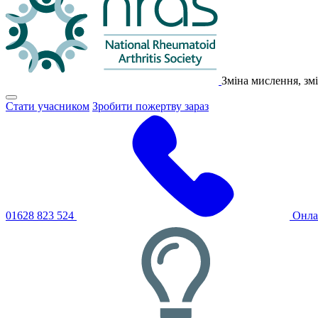
Зміна мислення, змі
Натисніть,
Стати учасником
Зробити пожертву зараз
щоб
перемкнути
основне
меню
навігації
01628 823 524
Онла