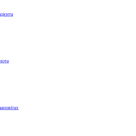
цієнта
нота
аповітах