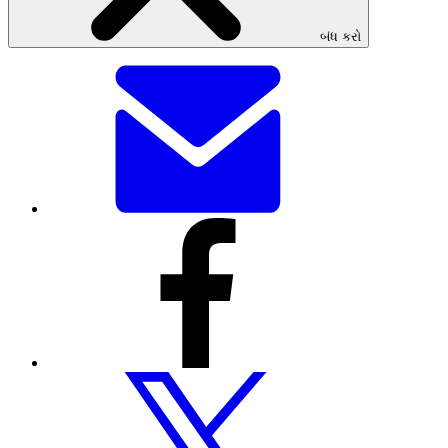
બંધ કરો
આ
પેજને
ઇમેઇલ
દ્વારા
શેર
કરો
આ
પેજને
ફેસબુક
દ્વારા
શેર
કરો
આ
પેજને
Twitter
દ્વારા