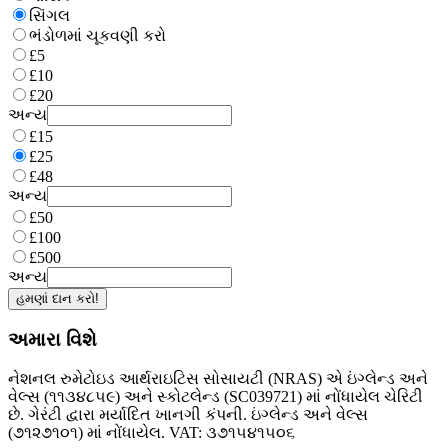
સિંગલ
ભંડોળમાં ચૂકવણી કરો
£5
£10
£20
અન્ય
£15
£25
£48
અન્ય
£50
£100
£500
અન્ય
હમણાં દાન કરો!
અમારા વિશે
નેશનલ રુમેટોઇડ આર્થરાઇટિસ સોસાયટી (NRAS) એ ઇંગ્લેન્ડ અને
વેલ્સ (૧૧૩૪૮૫૯) અને સ્કોટલેન્ડ (SC039721) માં નોંધાયેલ ચેરિટી
છે. ગેરંટી દ્વારા મર્યાદિત ખાનગી કંપની. ઇંગ્લેન્ડ અને વેલ્સ
(૭૧૨૭૧૦૧) માં નોંધાયેલ. VAT: ૩૭૧૫૪૧૫૦૬