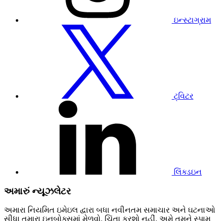
ઇન્સ્ટાગ્રામ
અમારી
ટ્વિટર
પ્રોફાઇલની
મુલાકાત
લો
ટ્વિટર
અમારી
Linkedin
પ્રોફાઇલની
મુલાકાત
લો
લિંક્ડઇન
અમારું ન્યૂઝલેટર
અમારા નિયમિત ઇમેઇલ દ્વારા બધા નવીનતમ સમાચાર અને ઘટનાઓ
સીધા તમારા ઇનબોક્સમાં મેળવો. ચિંતા કરશો નહીં, અમે તમને સ્પામ