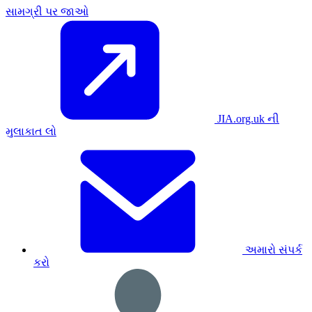
સામગ્રી પર જાઓ
JIA.org.uk ની
મુલાકાત લો
અમારો સંપર્ક
કરો