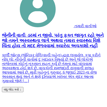
તમારી વાર્તાઓ
જેનીની વાર્તા: ડરમાં ન જીવો, પરંતુ ફક્ત જાગૃત રહો અને
જો તમને અસ્વસ્થતા લાગે અથવા તમારા સ્વાસ્થ્ય વિશે
ચિંતા હોય તો મદદ મેળવવામાં ક્યારેય અચકાશો નહીં
કાર્લી જોન્સ (જેનિફર વેલિંગ્સની બહેન) દ્વારા લખાયેલ, કૃપા કરીને
નોંધ લો: નીચેની વાર્તામાં દુઃખદાયક વિષયો છે અને જે લોકોએ
તાજેતરમાં કોઈનું નુકસાન સહન કર્યું છે તેમના માટે વાંચવામાં
અસ્વસ્થતા હોઈ શકે છે. વાચકોની સમજદારી રાખવાની સલાહ
આપવામાં આવે છે. મારી બહેનનું ગુરુવાર, 6 જુલાઈ 2023 ના રોજ
અવસાન થયું અને તે ક્ષણે દુનિયાએ ખરેખર એક સુંદર આત્મા
ગુમાવ્યો જેણે […]
વધુ લોડ કરો ↓