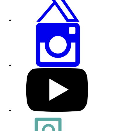
શેર
કરો
આ
પેજને
ઇન્સ્ટાગ્રામ
દ્વારા
શેર
કરો
અમારી
YouTube
પ્રોફાઇલની
મુલાકાત
લો