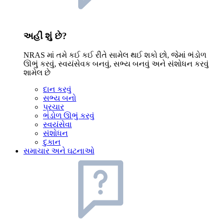
અહીં શું છે?
NRAS માં તમે કઈ કઈ રીતે સામેલ થઈ શકો છો, જેમાં ભંડોળ
ઊભું કરવું, સ્વયંસેવક બનવું, સભ્ય બનવું અને સંશોધન કરવું
શામેલ છે
દાન કરવું
સભ્ય બનો
પ્રચાર
ભંડોળ ઊભું કરવું
સ્વયંસેવા
સંશોધન
દુકાન
સમાચાર અને ઘટનાઓ