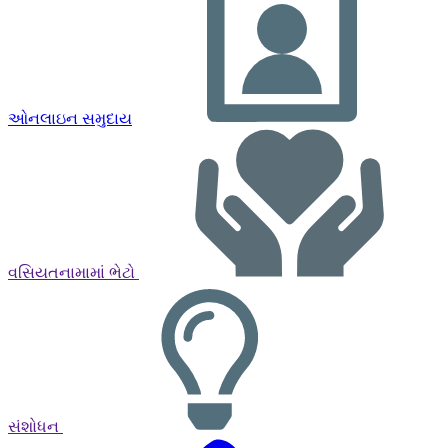
ઓનલાઇન સમુદાય
વસિયતનામામાં ભેટો
સંશોધન