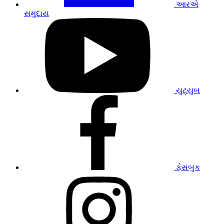
આરએ
સમુદાય
અમારી
YouTube
પ્રોફાઇલની
મુલાકાત
લો
યુટ્યુબ
અમારી
ફેસબુક
પ્રોફાઇલની
મુલાકાત
લો
ફેસબુક
અમારી
ઇન્સ્ટાગ્રામ
પ્રોફાઇલની
મુલાકાત
લો