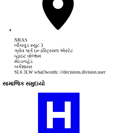
NRAS
બીચવુડ સ્યુટ 3
ગ્રોવ પાર્ક ઇન્ડસ્ટ્રિયલ એસ્ટેટ
વ્હાઇટ વોલ્થમ
મેઇડનહેડ
બર્કશાયર
SL6 3LW
what3words: ///decisions.division.user
સામાજિક સમુદાયો
અમારી
RA
કોમ્યુનિટી
પ્રોફાઇલની
મુલાકાત
લો