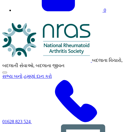
0
NRAS
લોગો
બદલાતા વિચારો,
બદલાતી સેવાઓ, બદલાતા જીવન
પ્રાથમિક
સભ્ય બનો
હમણાં દાન કરો
નેવિગેશન
મેનૂ
ટૉગલ
કરવા
માટે
ક્લિક
કરો
01628 823 524