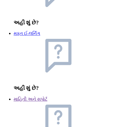
અહીં શું છે?
મફત ઈ-લર્નિંગ
અહીં શું છે?
માહિતી અને સપોર્ટ