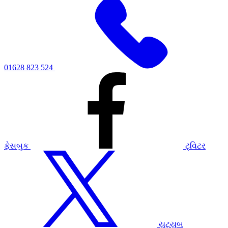
01628 823 524
ફેસબુક
ટ્વિટર
યુટ્યુબ