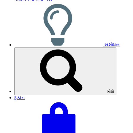
સંશોધન
શોધો
દુકાન
તમારી
કુલ
ટોપલી
બાસ્કેટ:
જુઓ