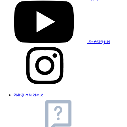
ઇન્સ્ટાગ્રામ
લક્ષણ તપાસનાર