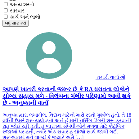
અન્ય શરતો
સારવાર
કાર્ય અને લાભો
બધું સાફ કરો
તમારી વાર્તાઓ
આપણે ખાતરી કરવાની જરૂર છે કે RA ધરાવતા લોકોને
યોગ્ય સહાય મળે - વિલંબના ગંભીર પરિણામો આવી શકે
છે - અનુષ્કાની વાર્તા
અનુષ્કા દ્વારા લખાયેલ, નિદાન માટેનો મારો રસ્તો મુશ્કેલ હતો. તે 18
વર્ષની ઉંમરે શરૂ થયો હતો અને હું મારી નર્સિંગ ડિગ્રી શરૂ કરવાની
રાહ જોઈ રહી હતી. હું ભારતમાં સંબંધીઓને મળવા માટે કૌટુંબિક
રજાઓ પર હતી, ત્યારે એક સવારે હું સોજો સાથે જાગી ગઈ.
શરૂઆતમાં મને લાગ્યું કે જ્યારે અમે […]