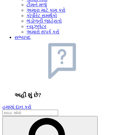
ટીમને મળો
અમારા માટે કામ કરો
કોર્પોરેટ સમર્થકો
ભંડોળની જાહેરાતો
ન્યૂઝલેટર
અમારો સંપર્ક કરો
સભ્યપદ
અહીં શું છે?
હમણાં દાન કરો