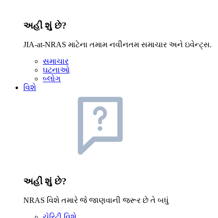
અહીં શું છે?
JIA-at-NRAS માટેના તમામ નવીનતમ સમાચાર અને ઇવેન્ટ્સ.
સમાચાર
ઘટનાઓ
બ્લોગ
વિશે
અહીં શું છે?
NRAS વિશે તમારે જે જાણવાની જરૂર છે તે બધું
ચેરિટી વિશે