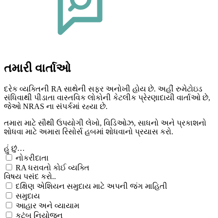
તમારી વાર્તાઓ
દરેક વ્યક્તિની RA સાથેની સફર અનોખી હોય છે. અહીં રુમેટોઇડ
સંધિવાથી પીડાતા વાસ્તવિક લોકોની કેટલીક પ્રેરણાદાયી વાર્તાઓ છે,
જેઓ NRAS ના સંપર્કમાં રહ્યા છે.
તમારા માટે સૌથી ઉપયોગી લેખો, વિડિઓઝ, સાધનો અને પ્રકાશનો
શોધવા માટે અમારા રિસોર્સ હબમાં શોધવાનો પ્રયાસ કરો.
હું છું…
નોકરીદાતા
RA ધરાવતો કોઈ વ્યક્તિ
વિષય પસંદ કરો..
દક્ષિણ એશિયન સમુદાય માટે અપની જંગ માહિતી
સમુદાય
આહાર અને વ્યાયામ
કુટુંબ નિયોજન