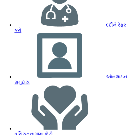
દર્દીને રેફર
કરો
ઓનલાઇન
સમુદાય
વસિયતનામામાં ભેટો