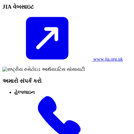
JIA વેબસાઇટ
www.jia.org.uk
અમારો સંપર્ક કરો
હેલ્પલાઇન