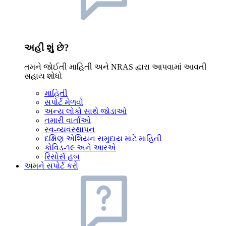
અહીં શું છે?
તમને જોઈતી માહિતી અને NRAS દ્વારા આપવામાં આવતી
સહાય શોધો
માહિતી
સપોર્ટ મેળવો
અન્ય લોકો સાથે જોડાઓ
તમારી વાર્તાઓ
સ્વ-વ્યવસ્થાપન
દક્ષિણ એશિયન સમુદાય માટે માહિતી
કોવિડ-૧૯ અને આરએ
રિસોર્સ હબ
અમને સપોર્ટ કરો