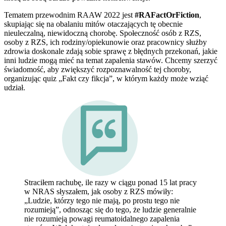
Tematem przewodnim RAAW 2022 jest
#RAFactOrFiction
,
skupiając się na obalaniu mitów otaczających tę obecnie
nieuleczalną, niewidoczną chorobę. Społeczność osób z RZS,
osoby z RZS, ich rodziny/opiekunowie oraz pracownicy służby
zdrowia doskonale zdają sobie sprawę z błędnych przekonań, jakie
inni ludzie mogą mieć na temat zapalenia stawów. Chcemy szerzyć
świadomość, aby zwiększyć rozpoznawalność tej choroby,
organizując quiz „Fakt czy fikcja”, w którym każdy może wziąć
udział.
Straciłem rachubę, ile razy w ciągu ponad 15 lat pracy
w NRAS słyszałem, jak osoby z RZS mówiły:
„Ludzie, którzy tego nie mają, po prostu tego nie
rozumieją”, odnosząc się do tego, że ludzie generalnie
nie rozumieją powagi reumatoidalnego zapalenia