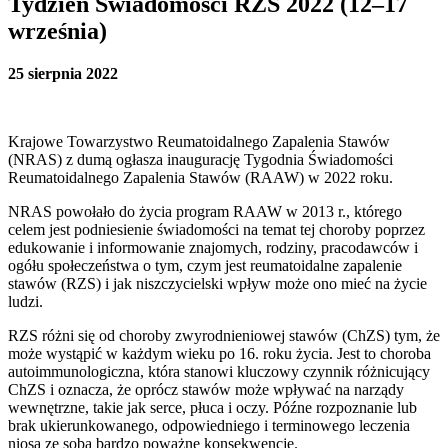
Tydzień Świadomości RZS 2022 (12–17
września)
25 sierpnia 2022
Krajowe Towarzystwo Reumatoidalnego Zapalenia Stawów
(NRAS) z dumą ogłasza inaugurację Tygodnia Świadomości
Reumatoidalnego Zapalenia Stawów (RAAW) w 2022 roku.
NRAS powołało do życia program RAAW w 2013 r., którego
celem jest podniesienie świadomości na temat tej choroby poprzez
edukowanie i informowanie znajomych, rodziny, pracodawców i
ogółu społeczeństwa o tym, czym jest reumatoidalne zapalenie
stawów (RZS) i jak niszczycielski wpływ może ono mieć na życie
ludzi.
RZS różni się od choroby zwyrodnieniowej stawów (ChZS) tym, że
może wystąpić w każdym wieku po 16. roku życia. Jest to choroba
autoimmunologiczna, która stanowi kluczowy czynnik różnicujący
ChZS i oznacza, że ​​oprócz stawów może wpływać na narządy
wewnętrzne, takie jak serce, płuca i oczy. Późne rozpoznanie lub
brak ukierunkowanego, odpowiedniego i terminowego leczenia
niosą ze sobą bardzo poważne konsekwencje.