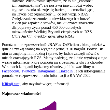
stawów. Wielokrotnie słyszałem, że to nie „choroba”
ich „uniemożliwia”, ale postawa innych ludzi wobec
tego schorzenia okazuje się barierą uniemożliwiającą
im „życie bez ograniczeń”… co jest wizją NRAS.
Zwiększanie zrozumienia niewidocznych schorzeń,
takich jak zapalenie stawów, ma kluczowe znaczenie
dla poprawy życia ponad 450 000 dorosłych
mieszkańców Wielkiej Brytanii cierpiących na RZS
Clare Jacklin, dyrektor generalna NRAS
Pomóż nam rozpowszechnić
#RAFactOrFiction
, biorąc udział w
quizie i zyskaj szansę na wygranie jednej z 10 nagród. Podziel się
nim ze znajomymi i rodziną i spraw, by ludzie zaczęli mówić o
mitach otaczających RZS. Mamy nadzieję, że ludzie wyniosą z tego
ważne informacje, które pomogą im zrozumieć tę ukrytą chorobę.
W ramach kampanii będziemy również publikować filmy na
Facebooku
,
Twitterze
,
Instagramie
i
LinkedIn
, a ich udostępnianie
pomoże w rozpowszechnieniu informacji o RAAW 2022.
Kliknij tutaj,
aby uzyskać więcej informacji.
Najnowsze wiadomości