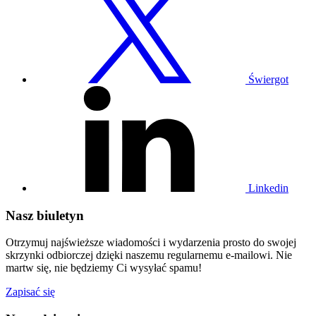
profil
na
Twitterze
Świergot
Odwiedź
nasz
profil
na
Linkedin
Linkedin
Nasz biuletyn
Otrzymuj najświeższe wiadomości i wydarzenia prosto do swojej
skrzynki odbiorczej dzięki naszemu regularnemu e-mailowi. Nie
martw się, nie będziemy Ci wysyłać spamu!
Zapisać się