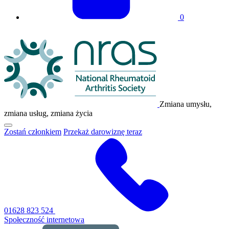
0
Logo
NRAS
Zmiana umysłu,
zmiana usług, zmiana życia
Kliknij,
Zostań członkiem
Przekaż darowiznę teraz
aby
przełączyć
główne
menu
nawigacyjne
01628 823 524
Społeczność internetowa