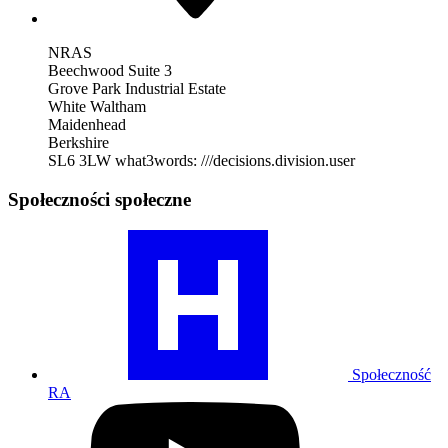
NRAS
Beechwood Suite 3
Grove Park Industrial Estate
White Waltham
Maidenhead
Berkshire
SL6 3LW
what3words: ///decisions.division.user
Społeczności społeczne
Odwiedź
nasz
profil
społeczności
RA
Społeczność
RA
Odwiedź
nasz
profil