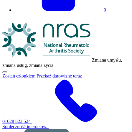
0
Logo
NRAS
Zmiana umysłu,
zmiana usług, zmiana życia
Kliknij,
Zostań członkiem
Przekaż darowiznę teraz
aby
przełączyć
główne
menu
nawigacyjne
01628 823 524
Społeczność internetowa