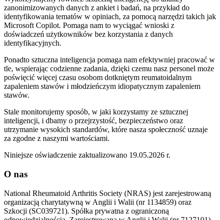
zanonimizowanych danych z ankiet i badań, na przykład do
identyfikowania tematów w opiniach, za pomocą narzędzi takich jak
Microsoft Copilot. Pomaga nam to wyciągać wnioski z
doświadczeń użytkowników bez korzystania z danych
identyfikacyjnych.
Ponadto sztuczna inteligencja pomaga nam efektywniej pracować w
tle, wspierając codzienne zadania, dzięki czemu nasz personel może
poświęcić więcej czasu osobom dotkniętym reumatoidalnym
zapaleniem stawów i młodzieńczym idiopatycznym zapaleniem
stawów.
Stale monitorujemy sposób, w jaki korzystamy ze sztucznej
inteligencji, i dbamy o przejrzystość, bezpieczeństwo oraz
utrzymanie wysokich standardów, które nasza społeczność uznaje
za zgodne z naszymi wartościami.
Niniejsze oświadczenie zaktualizowano 19.05.2026 r.
O nas
National Rheumatoid Arthritis Society (NRAS) jest zarejestrowaną
organizacją charytatywną w Anglii i Walii (nr 1134859) oraz
Szkocji (SC039721). Spółka prywatna z ograniczoną
odpowiedzialnością. Zarejestrowana w Anglii i Walii (nr 7127101).