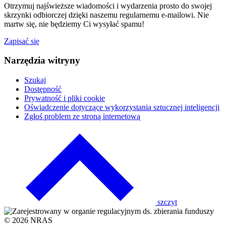
Otrzymuj najświeższe wiadomości i wydarzenia prosto do swojej
skrzynki odbiorczej dzięki naszemu regularnemu e-mailowi. Nie
martw się, nie będziemy Ci wysyłać spamu!
Zapisać się
Narzędzia witryny
Szukaj
Dostępność
Prywatność i pliki cookie
Oświadczenie dotyczące wykorzystania sztucznej inteligencji
Zgłoś problem ze stroną internetową
Kliknij,
aby
powrócić
do
szczyt
© 2026 NRAS