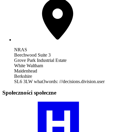
NRAS
Beechwood Suite 3
Grove Park Industrial Estate
White Waltham
Maidenhead
Berkshire
SL6 3LW
what3words: ///decisions.division.user
Społeczności społeczne
Odwiedź
nasz
profil
społeczności
RA