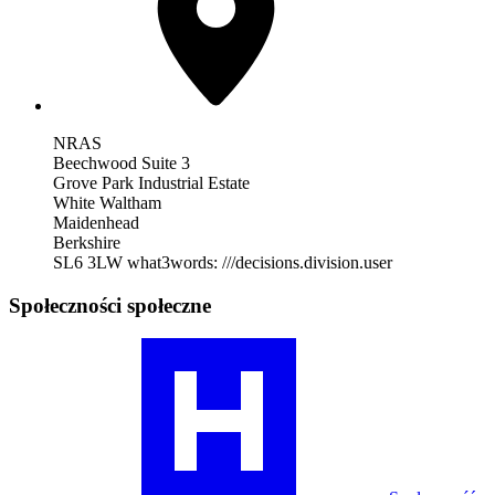
NRAS
Beechwood Suite 3
Grove Park Industrial Estate
White Waltham
Maidenhead
Berkshire
SL6 3LW
what3words: ///decisions.division.user
Społeczności społeczne
Odwiedź
nasz
profil
społeczności
RA