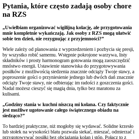
Pytania, które często zadają osoby chore
na RZS
„Uwielbiam organizować wigilijną kolację, ale przygotowania
mnie kompletnie wykańczają. Jak osoby z RZS mogą ułatwić
sobie ten dzień, nie rezygnując z przyjemności?”
Wiele zależy od planowania z wyprzedzeniem i pozbycia się presji,
by wszystko robić samemu. Wstępnie pokrojone warzywa, listy
składników i prosty harmonogram gotowania mogą zaoszczędzić
mnóstwo energii. Ustawienie stanowiska do przygotowywania
posiłków z możliwością siedzenia znacznie odciąży Twoje stawy, a
poproszenie gości o przyniesienie jednego lub dwóch dań znacznie
odciąży Twoje stawy, nie odbierając im radości z goszczenia gości.
Nadal możesz cieszyć się magią dnia, tylko bez maratonu za
kulisami.
„Godziny stania w kuchni niszczą mi kolana. Czy faktycznie
jest możliwe ugotowanie całego świątecznego obiadu na
siedząco?”
To bardziej praktyczne, niż mogłoby się wydawać. Solidne krzesło
lub stołek na wysokości blatu pozwala siekać, mieszać, odmierzać i
przygotowywać posiłki bez obciążania kolan i stóp. Połącz to z