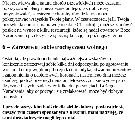
Nieprzewidywalna natura chorób przewlekłych może czasami
pokrzyżować plany i niezależnie od tego, jak dobrze się
przygotowałeś, zaostrzenie choroby równie łatwo może
pokrzyżować wszystkie Twoje plany. W ostateczności, jeśli Twoja
przewlekła choroba naprawdę nie daje Ci spokoju, możesz zamówić
posiłek na wynos z kilku restauracji, które są nadal otwarte w Boże
Narodzenie i przełożyć świąteczną kolację na późniejszy termin.
6 – Zarezerwuj sobie trochę czasu wolnego
Ostatnia, ale prawdopodobnie najważniejsza wskazówka:
koniecznie zarezerwuj sobie kilka dni odpoczynku po ugotowaniu
wielkiej kolacji wigilijnej. Po zjedzeniu indyka, otwarciu prezentów
i zapomnieniu o papierowych koronach, następnego dnia możesz
czuć się, jakbyś przebiegł maraton. Możesz czuć się wyczerpany
fizycznie i psychicznie, więc kilka dni po świętach Bożego
Narodzenia, aby odpocząć i się zrelaksować, może być dobrym
pomysłem.
I przede wszystkim bądźcie dla siebie dobrzy, postarajcie się
cieszyć tym czasem spędzonym z bliskimi, mam nadzieję, że
sami doświadczycie magii tego dnia!