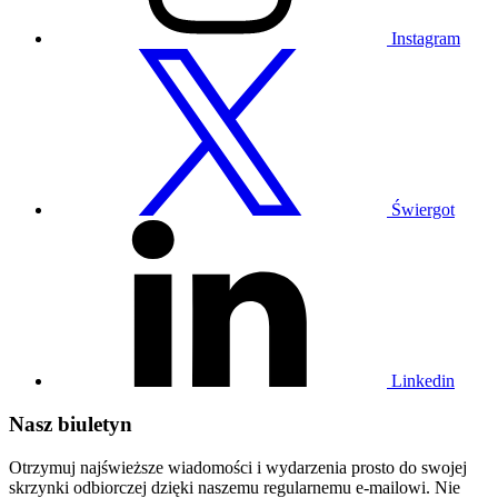
Instagram
Odwiedź
nasz
profil
na
Twitterze
Świergot
Odwiedź
nasz
profil
na
Linkedin
Linkedin
Nasz biuletyn
Otrzymuj najświeższe wiadomości i wydarzenia prosto do swojej
skrzynki odbiorczej dzięki naszemu regularnemu e-mailowi. Nie