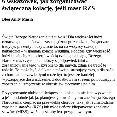
6 wskazówek, jak zorganizować
świąteczną kolację, jeśli masz RZS
Blog Anity Masih
Święta Bożego Narodzenia już tuż-tuż! Dla większości ludzi
oznaczają one mnóstwo czasu spędzonego z rodziną, świąteczne
tradycje, prezenty i oczywiście to, na co wszyscy czekają
najbardziej – wspaniałą kolację wigilijną. Podczas gdy większość
ludzi i maluchy z niecierpliwością czekają na magię Bożego
Narodzenia, często to ci, którzy są odpowiedzialni za
zorganizowanie tego wszystkiego dla innych, zdają się tracić tę
radość. To może być, delikatnie mówiąc, stresujący czas, a dla osób
z chorobami przewlekłymi może być to jeszcze bardziej
wyczerpujące doświadczenie, z dodatkowym stresem powodującym
zaostrzenia i zmęczenie w okresie świątecznym i po nim.
Przygotowanie ulubionej świątecznej kolacji to nie lada wyzwanie,
a jeśli podobnie jak ja, planujesz gotować tegoroczne święta Bożego
Narodzenia, cierpiąc na przewlekłą chorobę, taką jak reumatoidalne
zapalenie stawów (RZS) lub młodzieńcze idiopatyczne zapalenie
stawów (MIZS), ważne jest, aby być przygotowanym.