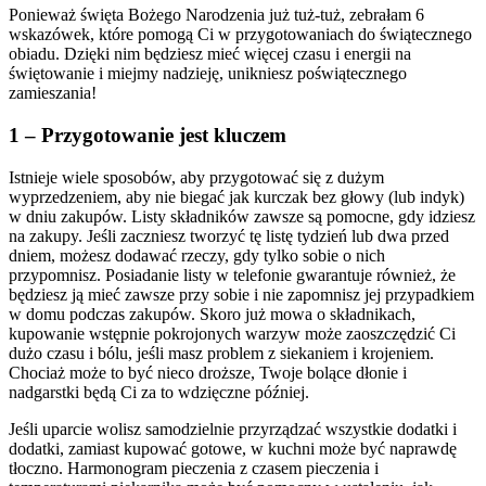
Ponieważ święta Bożego Narodzenia już tuż-tuż, zebrałam 6
wskazówek, które pomogą Ci w przygotowaniach do świątecznego
obiadu. Dzięki nim będziesz mieć więcej czasu i energii na
świętowanie i miejmy nadzieję, unikniesz poświątecznego
zamieszania!
1 – Przygotowanie jest kluczem
Istnieje wiele sposobów, aby przygotować się z dużym
wyprzedzeniem, aby nie biegać jak kurczak bez głowy (lub indyk)
w dniu zakupów. Listy składników zawsze są pomocne, gdy idziesz
na zakupy. Jeśli zaczniesz tworzyć tę listę tydzień lub dwa przed
dniem, możesz dodawać rzeczy, gdy tylko sobie o nich
przypomnisz. Posiadanie listy w telefonie gwarantuje również, że
będziesz ją mieć zawsze przy sobie i nie zapomnisz jej przypadkiem
w domu podczas zakupów. Skoro już mowa o składnikach,
kupowanie wstępnie pokrojonych warzyw może zaoszczędzić Ci
dużo czasu i bólu, jeśli masz problem z siekaniem i krojeniem.
Chociaż może to być nieco droższe, Twoje bolące dłonie i
nadgarstki będą Ci za to wdzięczne później.
Jeśli uparcie wolisz samodzielnie przyrządzać wszystkie dodatki i
dodatki, zamiast kupować gotowe, w kuchni może być naprawdę
tłoczno. Harmonogram pieczenia z czasem pieczenia i