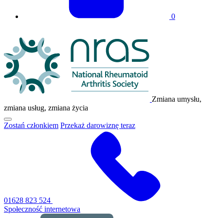
0
Logo
NRAS
Zmiana umysłu,
zmiana usług, zmiana życia
Kliknij,
Zostań członkiem
Przekaż darowiznę teraz
aby
przełączyć
główne
menu
nawigacyjne
01628 823 524
Społeczność internetowa