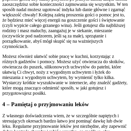
zaoszczędzisz sobie konieczności zajmowania się wszystkim. W ten
sposób nadal możesz ugotować indyka lub danie główne i zgarnąć
większość chwały! Kolejną zaletą proszenia gości o pomoc jest to,
że będziesz mieć więcej energii na goszczenie gości i świętowanie
(czyli wypicie całego grzanego wina). Jeśli gotujesz dla najbliższej
rodziny i masz maluchy, zaangażuj je w siekanie, mieszanie
(oczywiście pod nadzorem, jeśli są za małe), sprzątanie i
porządkowanie, abyś mógł skupić się na ważniejszych
czynnościach.
Możesz również ułatwić sobie pracę w kuchni, korzystając z
różnych gadżetów i pomocy. Możesz użyć otwieracza do słoików,
otwieracza do puszek, silikonowych uchwytów do patelni, które
ułatwią Ci chwyt, noży z wygodnym uchwytem i łyżek do
mieszania z wygodnym uchwytem, ​​by wymienić tylko kilka.
Wystarczy krótkie wyszukiwanie w internecie, aby znaleźć gadżety,
które mogą znacząco odmienić sposób, w jaki gotujesz i
przygotowujesz posiłki.
4 – Pamiętaj o przyjmowaniu leków
Z własnego doświadczenia wiem, że w szczególnie napiętych i
stresujących okresach bardzo łatwo jest pominąć dawkę lub dwie
leku. Regularne przyjmowanie leków jest niezbędne, aby zapewnić