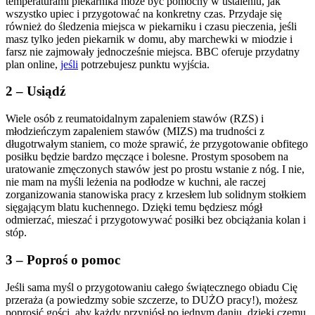
temperaturami piekarnika może być pomocny w ustaleniu, jak
wszystko upiec i przygotować na konkretny czas. Przydaje się
również do śledzenia miejsca w piekarniku i czasu pieczenia, jeśli
masz tylko jeden piekarnik w domu, aby marchewki w miodzie i
farsz nie zajmowały jednocześnie miejsca. BBC oferuje przydatny
plan online,
jeśli
potrzebujesz punktu wyjścia.
2 – Usiądź
Wiele osób z reumatoidalnym zapaleniem stawów (RZS) i
młodzieńczym zapaleniem stawów (MIZS) ma trudności z
długotrwałym staniem, co może sprawić, że przygotowanie obfitego
posiłku będzie bardzo męczące i bolesne. Prostym sposobem na
uratowanie zmęczonych stawów jest po prostu wstanie z nóg. I nie,
nie mam na myśli leżenia na podłodze w kuchni, ale raczej
zorganizowania stanowiska pracy z krzesłem lub solidnym stołkiem
sięgającym blatu kuchennego. Dzięki temu będziesz mógł
odmierzać, mieszać i przygotowywać posiłki bez obciążania kolan i
stóp.
3 – Poproś o pomoc
Jeśli sama myśl o przygotowaniu całego świątecznego obiadu Cię
przeraża (a powiedzmy sobie szczerze, to DUŻO pracy!), możesz
poprosić gości, aby każdy przyniósł po jednym daniu, dzięki czemu