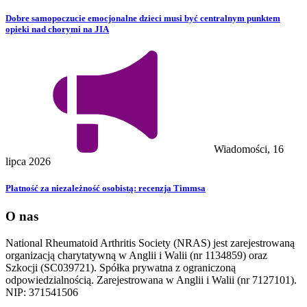
Dobre samopoczucie emocjonalne dzieci musi być centralnym punktem
opieki nad chorymi na JIA
Wiadomości, 16
lipca 2026
Płatność za niezależność osobistą: recenzja Timmsa
O nas
National Rheumatoid Arthritis Society (NRAS) jest zarejestrowaną
organizacją charytatywną w Anglii i Walii (nr 1134859) oraz
Szkocji (SC039721). Spółka prywatna z ograniczoną
odpowiedzialnością. Zarejestrowana w Anglii i Walii (nr 7127101).
NIP: 371541506