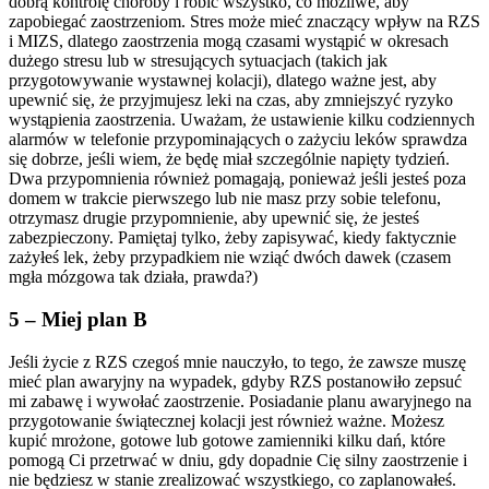
dobrą kontrolę choroby i robić wszystko, co możliwe, aby
zapobiegać zaostrzeniom. Stres może mieć znaczący wpływ na RZS
i MIZS, dlatego zaostrzenia mogą czasami wystąpić w okresach
dużego stresu lub w stresujących sytuacjach (takich jak
przygotowywanie wystawnej kolacji), dlatego ważne jest, aby
upewnić się, że przyjmujesz leki na czas, aby zmniejszyć ryzyko
wystąpienia zaostrzenia. Uważam, że ustawienie kilku codziennych
alarmów w telefonie przypominających o zażyciu leków sprawdza
się dobrze, jeśli wiem, że będę miał szczególnie napięty tydzień.
Dwa przypomnienia również pomagają, ponieważ jeśli jesteś poza
domem w trakcie pierwszego lub nie masz przy sobie telefonu,
otrzymasz drugie przypomnienie, aby upewnić się, że jesteś
zabezpieczony. Pamiętaj tylko, żeby zapisywać, kiedy faktycznie
zażyłeś lek, żeby przypadkiem nie wziąć dwóch dawek (czasem
mgła mózgowa tak działa, prawda?)
5 – Miej plan B
Jeśli życie z RZS czegoś mnie nauczyło, to tego, że zawsze muszę
mieć plan awaryjny na wypadek, gdyby RZS postanowiło zepsuć
mi zabawę i wywołać zaostrzenie. Posiadanie planu awaryjnego na
przygotowanie świątecznej kolacji jest również ważne. Możesz
kupić mrożone, gotowe lub gotowe zamienniki kilku dań, które
pomogą Ci przetrwać w dniu, gdy dopadnie Cię silny zaostrzenie i
nie będziesz w stanie zrealizować wszystkiego, co zaplanowałeś.