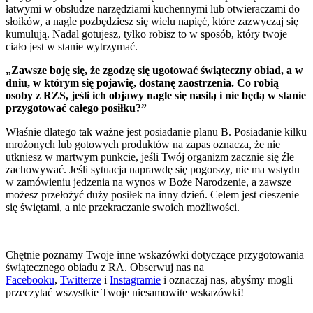
łatwymi w obsłudze narzędziami kuchennymi lub otwieraczami do
słoików, a nagle pozbędziesz się wielu napięć, które zazwyczaj się
kumulują. Nadal gotujesz, tylko robisz to w sposób, który twoje
ciało jest w stanie wytrzymać.
„Zawsze boję się, że zgodzę się ugotować świąteczny obiad, a w
dniu, w którym się pojawię, dostanę zaostrzenia. Co robią
osoby z RZS, jeśli ich objawy nagle się nasilą i nie będą w stanie
przygotować całego posiłku?”
Właśnie dlatego tak ważne jest posiadanie planu B. Posiadanie kilku
mrożonych lub gotowych produktów na zapas oznacza, że ​​nie
utkniesz w martwym punkcie, jeśli Twój organizm zacznie się źle
zachowywać. Jeśli sytuacja naprawdę się pogorszy, nie ma wstydu
w zamówieniu jedzenia na wynos w Boże Narodzenie, a zawsze
możesz przełożyć duży posiłek na inny dzień. Celem jest cieszenie
się świętami, a nie przekraczanie swoich możliwości.
Chętnie poznamy Twoje inne wskazówki dotyczące przygotowania
świątecznego obiadu z RA. Obserwuj nas na
Facebooku
,
Twitterze
i
Instagramie
i oznaczaj nas, abyśmy mogli
przeczytać wszystkie Twoje niesamowite wskazówki!