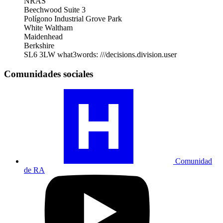
NRAS
Beechwood Suite 3
Polígono Industrial Grove Park
White Waltham
Maidenhead
Berkshire
SL6 3LW
what3words: ///decisions.division.user
Comunidades sociales
Visita
nuestro
perfil
de
la
comunidad
RA
Comunidad
de RA
Visita
nuestro
perfil
de
YouTube