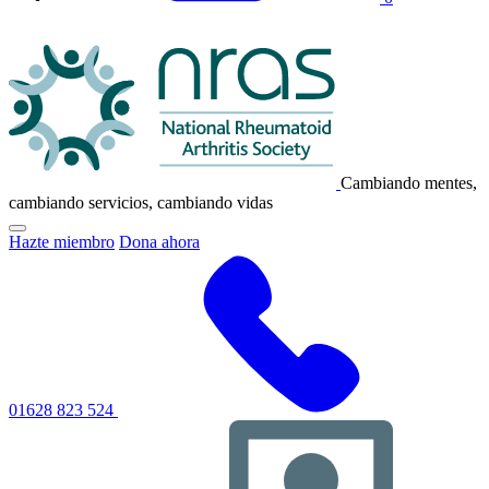
Logotipo
de
NRAS
Cambiando mentes,
cambiando servicios, cambiando vidas
Haga
Hazte miembro
Dona ahora
clic
para
alternar
el
menú
de
navegación
principal
01628 823 524