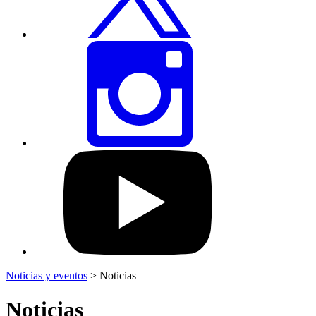
Comparte
esta
página
vía
Instagram
Visita
nuestro
perfil
de
YouTube
Noticias y eventos
>
Noticias
Noticias