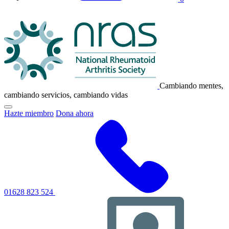
Logotipo
de
NRAS
Cambiando mentes,
cambiando servicios, cambiando vidas
Haga
Hazte miembro
Dona ahora
clic
para
alternar
el
menú
de
navegación
principal
01628 823 524