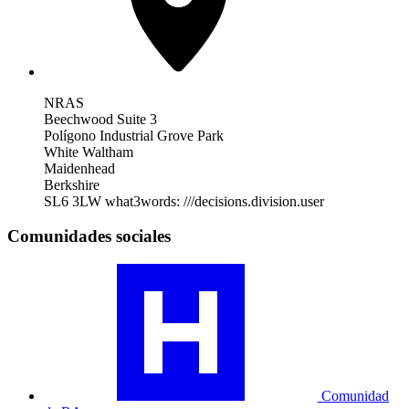
NRAS
Beechwood Suite 3
Polígono Industrial Grove Park
White Waltham
Maidenhead
Berkshire
SL6 3LW
what3words: ///decisions.division.user
Comunidades sociales
Visita
nuestro
perfil
de
la
comunidad
RA
Comunidad