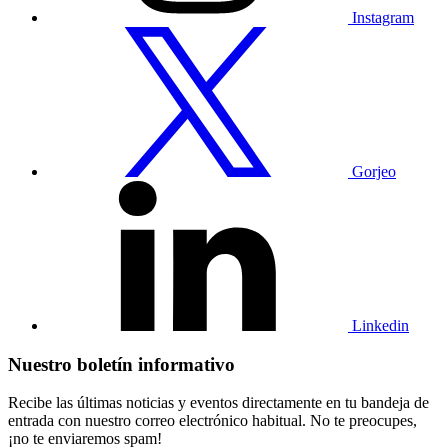
Instagram
Visita
nuestro
perfil
de
Twitter
Gorjeo
Visita
nuestro
perfil
de
Linkedin
Linkedin
Nuestro boletín informativo
Recibe las últimas noticias y eventos directamente en tu bandeja de
entrada con nuestro correo electrónico habitual. No te preocupes,
¡no te enviaremos spam!