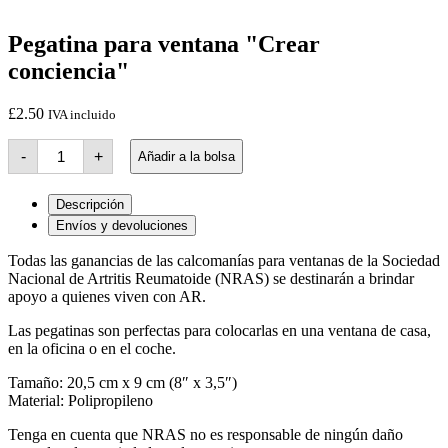
Pegatina para ventana "Crear
conciencia"
£
2.50
IVA incluido
Cantidad
-
+
Añadir a la bolsa
de
pegatinas
para
Descripción
ventanas
"Crear
Envíos y devoluciones
conciencia"
Todas las ganancias de las calcomanías para ventanas de la Sociedad
Nacional de Artritis Reumatoide (NRAS) se destinarán a brindar
apoyo a quienes viven con AR.
Las pegatinas son perfectas para colocarlas en una ventana de casa,
en la oficina o en el coche.
Tamaño: 20,5 cm x 9 cm (8″ x 3,5″)
Material: Polipropileno
Tenga en cuenta que NRAS no es responsable de ningún daño