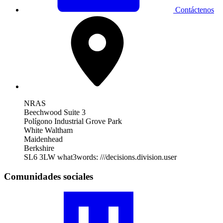
Contáctenos
NRAS
Beechwood Suite 3
Polígono Industrial Grove Park
White Waltham
Maidenhead
Berkshire
SL6 3LW
what3words: ///decisions.division.user
Comunidades sociales
Visita
nuestro
perfil
de