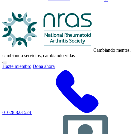
Logotipo
de
NRAS
Cambiando mentes,
cambiando servicios, cambiando vidas
Haga
Hazte miembro
Dona ahora
clic
para
alternar
el
menú
de
navegación
principal
01628 823 524