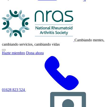
Logotipo
de
NRAS
Cambiando mentes,
cambiando servicios, cambiando vidas
Haga
Hazte miembro
Dona ahora
clic
para
alternar
el
menú
de
navegación
principal
01628 823 524