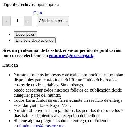
Tipo de archivo
Copia impresa
Claro
Folleto
-
+
Añadir a la bolsa
para
el
paciente
Descripción
de
SMILE-
Envíos y devoluciones
RA
cantidad
Si es un profesional de la salud, envíe su pedido de publicación
por correo electrónico a
enquiries@nras.org.uk
.
Entrega
Nuestros folletos impresos y artículos promocionales no están
disponibles para envío fuera del Reino Unido debido a los
costos de envío variables. Sin embargo,
puede
descargar
todos nuestros folletos de publicación desde
cualquier parte del mundo.
Todos los artículos se envían mediante un servicio de entrega
estándar gratuito de Royal Mail.
Nuestro objetivo es entregar todos los pedidos dentro de los 7
días hábiles siguientes a la recepción del pedido.
Si tiene alguna pregunta sobre la entrega, contáctenos
en
fundraising@nras.org.uk
.