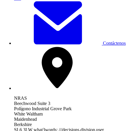
Contáctenos
NRAS
Beechwood Suite 3
Polígono Industrial Grove Park
White Waltham
Maidenhead
Berkshire
SL6 3LW
what3words: ///decisions.division.user