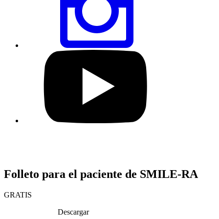
vía
Instagram
Visita
nuestro
perfil
de
YouTube
Folleto para el paciente de SMILE-RA
GRATIS
Descargar