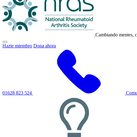
NRAS
Cambiando mentes, c
Haga
Hazte miembro
Dona ahora
clic
para
alternar
el
menú
de
navegación
principal
01628 823 524
Comun