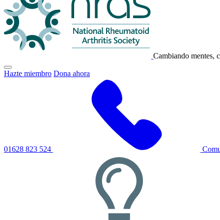
NRAS
Cambiando mentes, c
Haga
Hazte miembro
Dona ahora
clic
para
alternar
el
menú
de
navegación
principal
01628 823 524
Comun