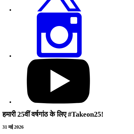
करें
इस
पेज
को
इंस्टाग्राम
पर
शेयर
करें
हमारे
यूट्यूब
प्रोफाइल
पर
जाएं
हमारी 25वीं वर्षगांठ के लिए #Takeon25!
31 मई 2026