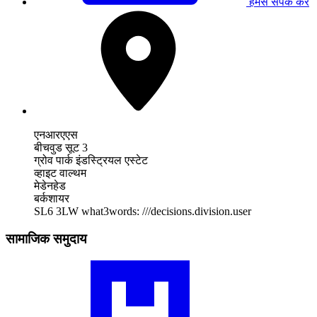
हमसे संपर्क करें
एनआरएएस
बीचवुड सूट 3
ग्रोव पार्क इंडस्ट्रियल एस्टेट
व्हाइट वाल्थम
मेडेनहेड
बर्कशायर
SL6 3LW
what3words: ///decisions.division.user
सामाजिक समुदाय
हमारे
RA
समुदाय
प्रोफ़ाइल
पर