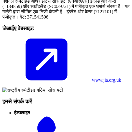
नेशनल रूमेटॉइड आर्थराइटिस सोसाइटी (एनआरएएस) इंग्लैंड और वेल्स
(1134859) और स्कॉटलैंड (SC039721) में पंजीकृत एक धर्मार्थ संस्था है। यह
गारंटी द्वारा सीमित एक निजी कंपनी है। इंग्लैंड और वेल्स (7127101) में
पंजीकृत। वैट: 371541506
जेआईए वेबसाइट
www.jia.org.uk
हमसे संपर्क करें
हेल्पलाइन