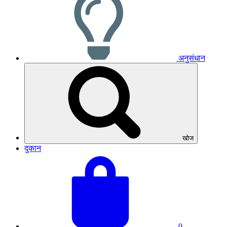
अनुसंधान
खोज
दुकान
अपनी
बास्केट
टोकरी
का
देखें
कुल
योग:
0