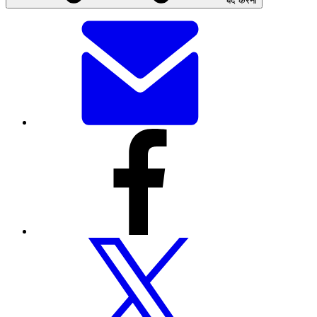
बंद करना
यह
पेज
ईमेल
से
भेजें
इस
पेज
को
फेसबुक
के
माध्यम
से
शेयर
करें
इस
पेज
को
ट्विटर
पर
शेयर