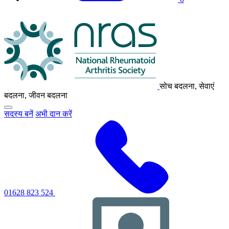
एनआरएएस
लोगो
सोच बदलना, सेवाएं
बदलना, जीवन बदलना
मुख्य
सदस्य बनें
अभी दान करें
नेविगेशन
मेनू
को
टॉगल
करने
के
लिए
क्लिक
करें
01628 823 524