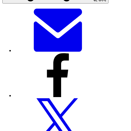
बंद करना
यह
पेज
ईमेल
से
भेजें
इस
पेज
को
फेसबुक
के
माध्यम
से
शेयर
करें
इस
पेज
को
ट्विटर
पर
शेयर