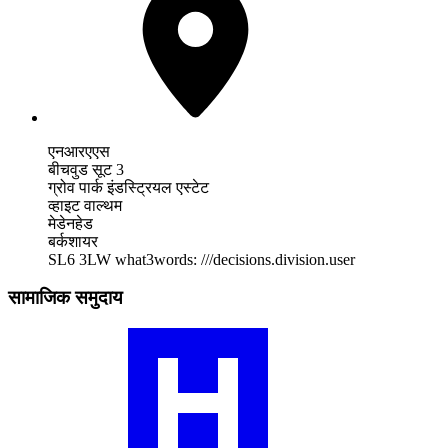
एनआरएएस
बीचवुड सूट 3
ग्रोव पार्क इंडस्ट्रियल एस्टेट
व्हाइट वाल्थम
मेडेनहेड
बर्कशायर
SL6 3LW
what3words: ///decisions.division.user
सामाजिक समुदाय
हमारे
RA
समुदाय
प्रोफ़ाइल
पर
जाएँ