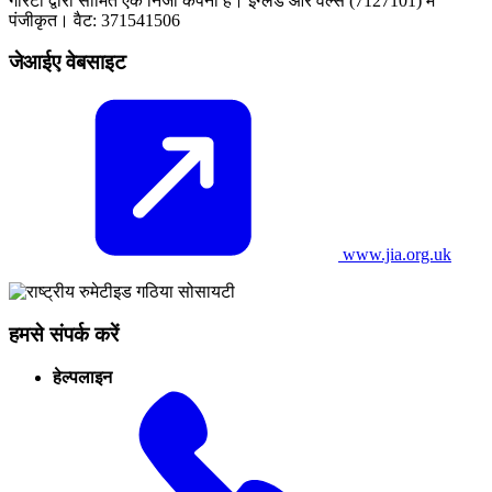
गारंटी द्वारा सीमित एक निजी कंपनी है। इंग्लैंड और वेल्स (7127101) में
पंजीकृत। वैट: 371541506
जेआईए वेबसाइट
www.jia.org.uk
हमसे संपर्क करें
हेल्पलाइन