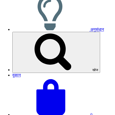
अनुसंधान
खोज
दुकान
अपनी
बास्केट
टोकरी
का
देखें
कुल
योग:
0