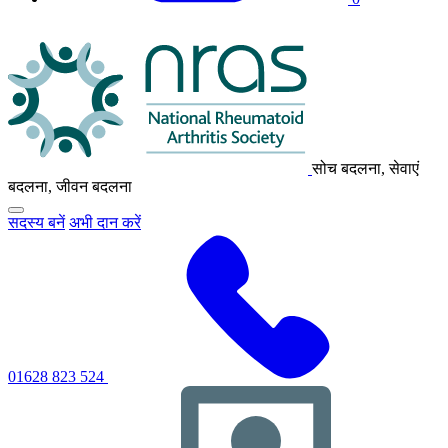
एनआरएएस
लोगो
सोच बदलना, सेवाएं
बदलना, जीवन बदलना
मुख्य
सदस्य बनें
अभी दान करें
नेविगेशन
मेनू
को
टॉगल
करने
के
लिए
क्लिक
करें
01628 823 524