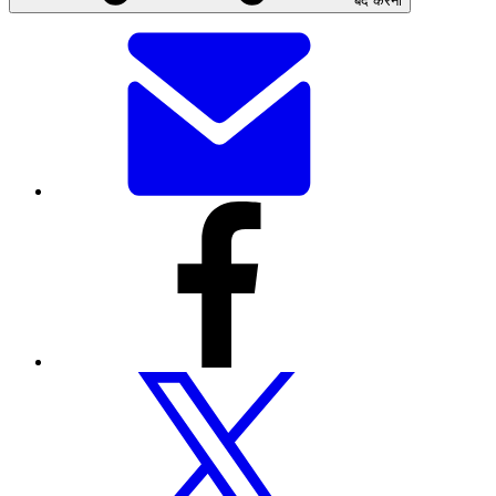
बंद करना
यह
पेज
ईमेल
से
भेजें
इस
पेज
को
फेसबुक
के
माध्यम
से
शेयर
करें
इस
पेज
को
ट्विटर
पर
शेयर