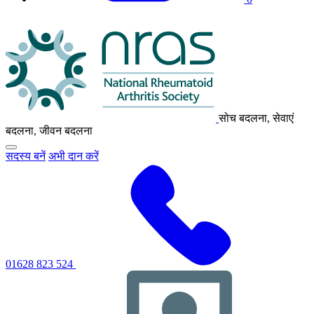
एनआरएएस
लोगो
सोच बदलना, सेवाएं
बदलना, जीवन बदलना
मुख्य
सदस्य बनें
अभी दान करें
नेविगेशन
मेनू
को
टॉगल
करने
के
लिए
क्लिक
करें
01628 823 524