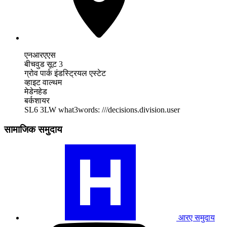
एनआरएएस
बीचवुड सूट 3
ग्रोव पार्क इंडस्ट्रियल एस्टेट
व्हाइट वाल्थम
मेडेनहेड
बर्कशायर
SL6 3LW
what3words: ///decisions.division.user
सामाजिक समुदाय
हमारे
RA
समुदाय
प्रोफ़ाइल
पर
जाएँ
आरए समुदाय
हमारे