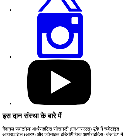
करें
इस
पेज
को
इंस्टाग्राम
पर
शेयर
करें
हमारे
यूट्यूब
प्रोफाइल
पर
जाएं
इस दान संस्था के बारे में
नेशनल रूमेटॉइड आर्थराइटिस सोसाइटी (एनआरएएस) यूके में रूमेटॉइड
आर्थराइटिस (आरए) और जुवेनाइल इडियोपैथिक आर्थराइटिस (जेआईए) में