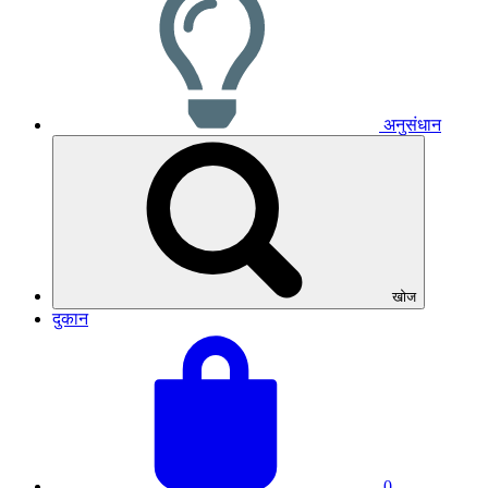
अनुसंधान
खोज
दुकान
अपनी
बास्केट
टोकरी
का
देखें
कुल
योग:
0