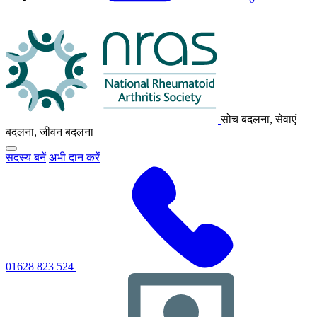
एनआरएएस
लोगो
सोच बदलना, सेवाएं
बदलना, जीवन बदलना
मुख्य
सदस्य बनें
अभी दान करें
नेविगेशन
मेनू
को
टॉगल
करने
के
लिए
क्लिक
करें
01628 823 524