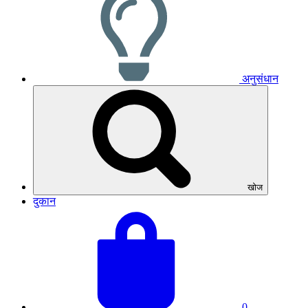
अनुसंधान
खोज
दुकान
अपनी
बास्केट
टोकरी
का
देखें
कुल
योग:
0