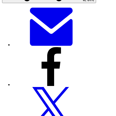
बंद करना
यह
पेज
ईमेल
से
भेजें
इस
पेज
को
फेसबुक
के
माध्यम
से
शेयर
करें
इस
पेज
को
ट्विटर
पर
शेयर