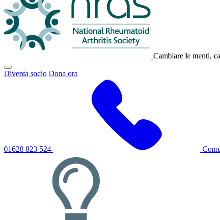
Cambiare le menti, cam
Fai
Diventa socio
Dona ora
clic
per
attivare/disattivare
il
menu
di
navigazione
principale
01628 823 524
Comun