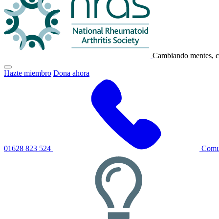
NRAS
Cambiando mentes, c
Haga
Hazte miembro
Dona ahora
clic
para
alternar
el
menú
de
navegación
principal
01628 823 524
Comun