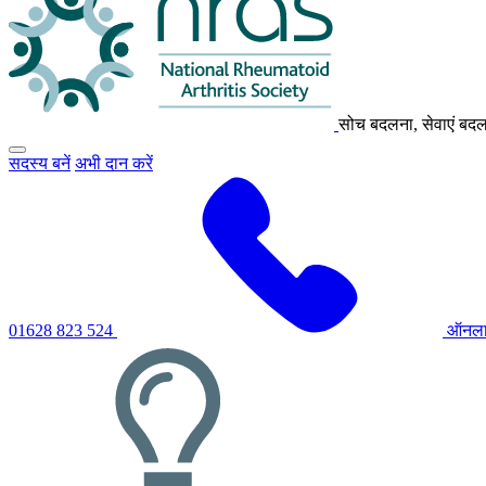
सोच बदलना, सेवाएं बद
मुख्य
सदस्य बनें
अभी दान करें
नेविगेशन
मेनू
को
टॉगल
करने
के
लिए
क्लिक
करें
01628 823 524
ऑनला