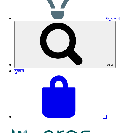
अनुसंधान
खोज
दुकान
अपनी
बास्केट
टोकरी
का
देखें
कुल
योग:
0
एनआरएएस
लोगो