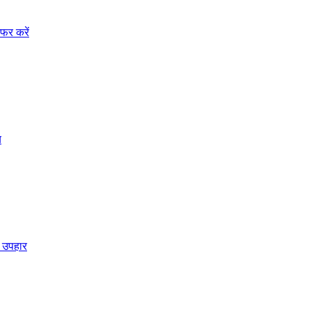
फर करें
य
ए उपहार