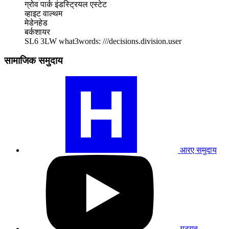
ग्रोव पार्क इंडस्ट्रियल एस्टेट
व्हाइट वाल्थम
मेडेनहेड
बर्कशायर
SL6 3LW
what3words: ///decisions.division.user
सामाजिक समुदाय
हमारे
RA
समुदाय
प्रोफ़ाइल
पर
जाएँ
आरए समुदाय
हमारे
यूट्यूब
प्रोफाइल
पर
जाएं
यूट्यूब