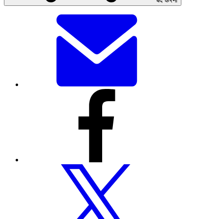
बंद करना
यह
पेज
ईमेल
से
भेजें
इस
पेज
को
फेसबुक
के
माध्यम
से
शेयर
करें
इस
पेज
को
ट्विटर
पर
शेयर