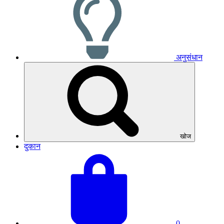
अनुसंधान
खोज
दुकान
अपनी
बास्केट
टोकरी
का
देखें
कुल
योग:
0