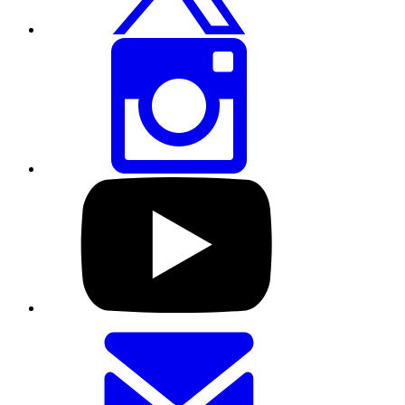
करें
इस
पेज
को
इंस्टाग्राम
पर
शेयर
करें
हमारे
यूट्यूब
प्रोफाइल
पर
जाएं
यह
पेज
ईमेल
से
भेजें