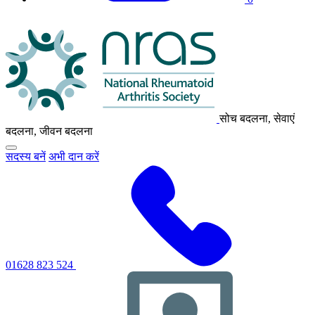
एनआरएएस
लोगो
सोच बदलना, सेवाएं
बदलना, जीवन बदलना
मुख्य
सदस्य बनें
अभी दान करें
नेविगेशन
मेनू
को
टॉगल
करने
के
लिए
क्लिक
करें
01628 823 524