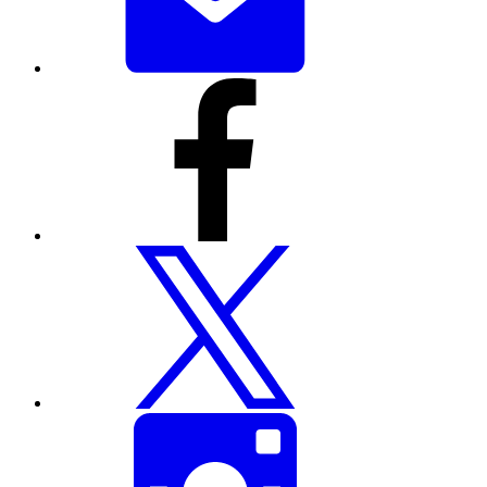
इस
पेज
को
फेसबुक
के
माध्यम
से
शेयर
करें
इस
पेज
को
ट्विटर
पर
शेयर
करें
इस
पेज
को
इंस्टाग्राम