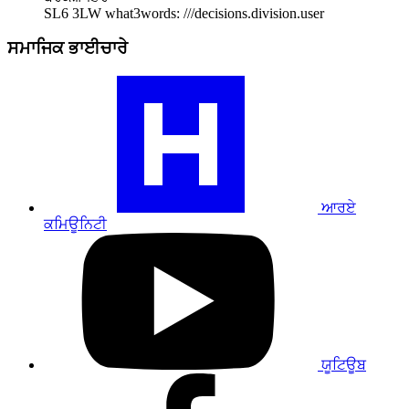
SL6 3LW
what3words: ///decisions.division.user
ਸਮਾਜਿਕ ਭਾਈਚਾਰੇ
ਸਾਡੇ
RA
ਕਮਿਊਨਿਟੀ
ਪ੍ਰੋਫਾਈਲ
'ਤੇ
ਜਾਓ
ਆਰਏ
ਕਮਿਊਨਿਟੀ
ਸਾਡੇ
YouTube
ਪ੍ਰੋਫਾਈਲ
'ਤੇ
ਜਾਓ
ਯੂਟਿਊਬ
ਸਾਡੇ
ਫੇਸਬੁੱਕ