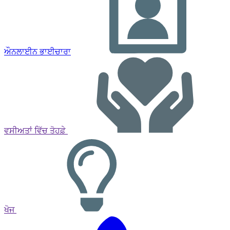
ਔਨਲਾਈਨ ਭਾਈਚਾਰਾ
ਵਸੀਅਤਾਂ ਵਿੱਚ ਤੋਹਫ਼ੇ
ਖੋਜ