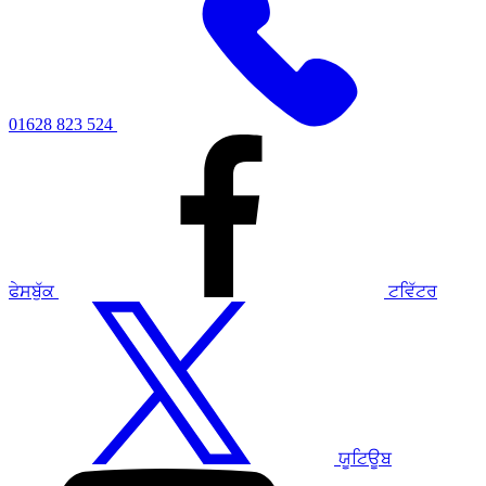
01628 823 524
ਫੇਸਬੁੱਕ
ਟਵਿੱਟਰ
ਯੂਟਿਊਬ