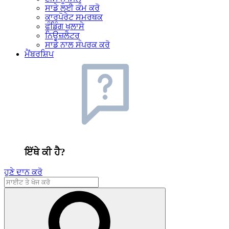
ਸਾਡੇ ਲਈ ਕੰਮ ਕਰੋ
ਕਾਰਪੋਰੇਟ ਸਮਰਥਕ
ਫੰਡਿੰਗ ਖੁਲਾਸੇ
ਨਿਊਜ਼ਲੈਟਰ
ਸਾਡੇ ਨਾਲ ਸੰਪਰਕ ਕਰੋ
ਮੈਂਬਰਸ਼ਿਪ
ਇੱਥੇ ਕੀ ਹੈ?
ਹੁਣੇ ਦਾਨ ਕਰੋ