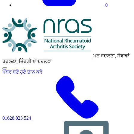
0
NRAS
ਲੋਗੋ
ਮਨ ਬਦਲਣਾ, ਸੇਵਾਵਾਂ
ਬਦਲਣਾ, ਜ਼ਿੰਦਗੀਆਂ ਬਦਲਣਾ
ਪ੍ਰਾਇਮਰੀ
ਮੈਂਬਰ ਬਣੋ
ਹੁਣੇ ਦਾਨ ਕਰੋ
ਨੈਵੀਗੇਸ਼ਨ
ਮੀਨੂ
ਨੂੰ
ਟੌਗਲ
ਕਰਨ
ਲਈ
ਕਲਿੱਕ
ਕਰੋ
01628 823 524