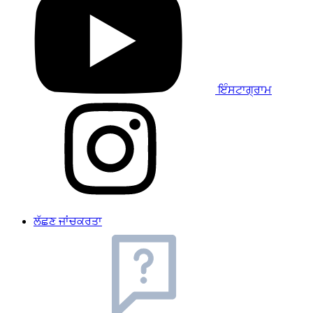
ਇੰਸਟਾਗ੍ਰਾਮ
ਲੱਛਣ ਜਾਂਚਕਰਤਾ