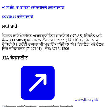
ਅਪਨੀ ਜੰਗ - ਦੱਖਣੀ ਏਸ਼ੀਆਈ ਭਾਈਚਾਰੇ ਲਈ ਜਾਣਕਾਰੀ
COVID-19 ਬਾਰੇ ਜਾਣਕਾਰੀ
ਸਾਡੇ ਬਾਰੇ
ਨੈਸ਼ਨਲ ਰਾਇਮੇਟਾਇਡ ਆਰਥਰਾਈਟਿਸ ਸੋਸਾਇਟੀ (NRAS) ਇੰਗਲੈਂਡ ਅਤੇ
ਵੇਲਜ਼ (1134859) ਅਤੇ ਸਕਾਟਲੈਂਡ (SC039721) ਵਿੱਚ ਇੱਕ ਰਜਿਸਟਰਡ
ਚੈਰਿਟੀ ਹੈ। ਗਰੰਟੀ ਦੁਆਰਾ ਸੀਮਿਤ ਇੱਕ ਨਿੱਜੀ ਕੰਪਨੀ। ਇੰਗਲੈਂਡ ਅਤੇ ਵੇਲਜ਼
ਵਿੱਚ ਰਜਿਸਟਰਡ (7127101)। ਵੈਟ: 371541506
JIA ਵੈੱਬਸਾਈਟ
www.jia.org.uk