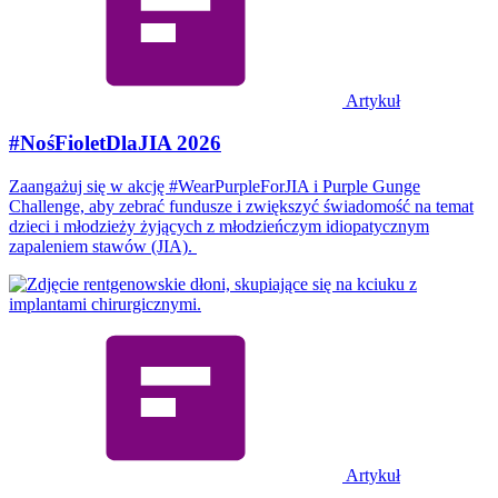
Artykuł
#NośFioletDlaJIA 2026
Zaangażuj się w akcję #WearPurpleForJIA i Purple Gunge
Challenge, aby zebrać fundusze i zwiększyć świadomość na temat
dzieci i młodzieży żyjących z młodzieńczym idiopatycznym
zapaleniem stawów (JIA).
Artykuł