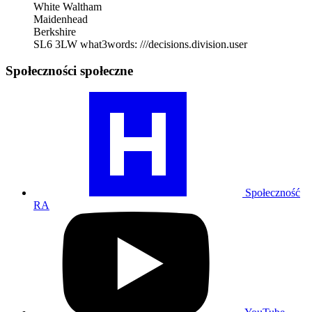
White Waltham
Maidenhead
Berkshire
SL6 3LW
what3words: ///decisions.division.user
Społeczności społeczne
Odwiedź
nasz
profil
społeczności
RA
Społeczność
RA
Odwiedź
nasz
profil
na
YouTube