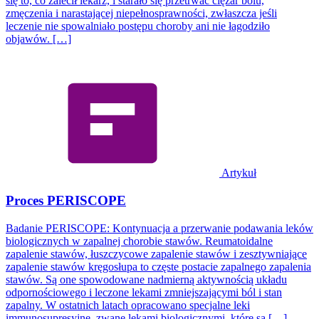
się to, co zalecił lekarz, i starało się przetrwać ciężar bólu,
zmęczenia i narastającej niepełnosprawności, zwłaszcza jeśli
leczenie nie spowalniało postępu choroby ani nie łagodziło
objawów. […]
Artykuł
Proces PERISCOPE
Badanie PERISCOPE: Kontynuacja a przerwanie podawania leków
biologicznych w zapalnej chorobie stawów. Reumatoidalne
zapalenie stawów, łuszczycowe zapalenie stawów i zesztywniające
zapalenie stawów kręgosłupa to częste postacie zapalnego zapalenia
stawów. Są one spowodowane nadmierną aktywnością układu
odpornościowego i leczone lekami zmniejszającymi ból i stan
zapalny. W ostatnich latach opracowano specjalne leki
immunosupresyjne, zwane lekami biologicznymi, które są […]