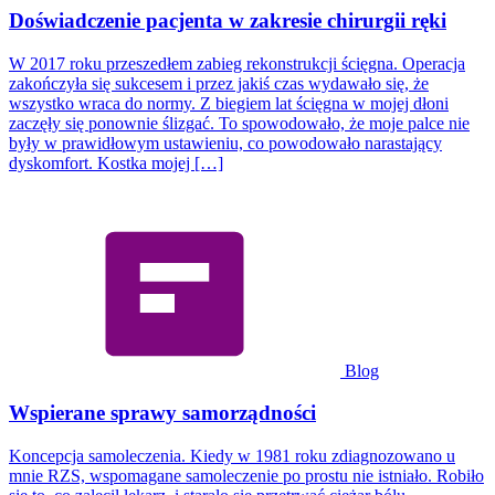
Doświadczenie pacjenta w zakresie chirurgii ręki
W 2017 roku przeszedłem zabieg rekonstrukcji ścięgna. Operacja
zakończyła się sukcesem i przez jakiś czas wydawało się, że
wszystko wraca do normy. Z biegiem lat ścięgna w mojej dłoni
zaczęły się ponownie ślizgać. To spowodowało, że moje palce nie
były w prawidłowym ustawieniu, co powodowało narastający
dyskomfort. Kostka mojej […]
Blog
Wspierane sprawy samorządności
Koncepcja samoleczenia. Kiedy w 1981 roku zdiagnozowano u
mnie RZS, wspomagane samoleczenie po prostu nie istniało. Robiło