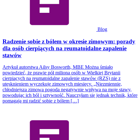
Blog
Radzenie sobie z bólem w okresie zimowym: porady
dla osób cierpiących na reumatoidalne zapalenie
stawów
Artykuł autorstwa Ailsy Bosworth, MBE Można śmiało
powiedzieć, że prawie pół miliona osób w Wielkiej Brytanii
cierpiących na reumatoidalne zapalenie stawów (RZS) nie z
utęsknieniem wyczekuje zimowych miesięcy. „Niezmiennie,
chłodniejsza zimowa pogoda negatywnie wpływa na moje stawy,
powodując ich ból i sztywność. Nauczyłam się jednak technik, które
pomagają mi radzić sobie z bólem […]