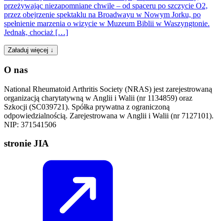
przeżywając niezapomniane chwile – od spaceru po szczycie O2,
przez obejrzenie spektaklu na Broadwayu w Nowym Jorku, po
spełnienie marzenia o wizycie w Muzeum Biblii w Waszyngtonie.
Jednak, chociaż […]
Załaduj więcej ↓
O nas
National Rheumatoid Arthritis Society (NRAS) jest zarejestrowaną
organizacją charytatywną w Anglii i Walii (nr 1134859) oraz
Szkocji (SC039721). Spółka prywatna z ograniczoną
odpowiedzialnością. Zarejestrowana w Anglii i Walii (nr 7127101).
NIP: 371541506
stronie JIA