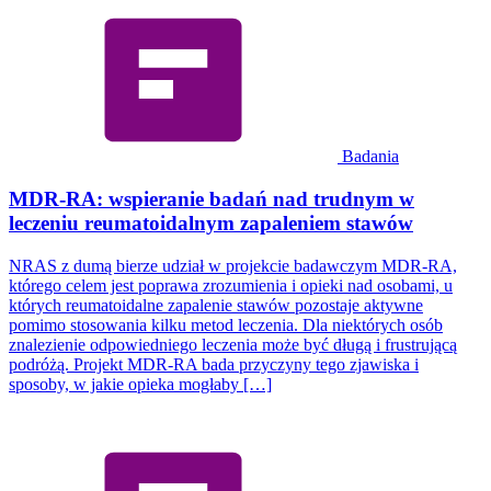
Badania
MDR-RA: wspieranie badań nad trudnym w
leczeniu reumatoidalnym zapaleniem stawów
NRAS z dumą bierze udział w projekcie badawczym MDR-RA,
którego celem jest poprawa zrozumienia i opieki nad osobami, u
których reumatoidalne zapalenie stawów pozostaje aktywne
pomimo stosowania kilku metod leczenia. Dla niektórych osób
znalezienie odpowiedniego leczenia może być długą i frustrującą
podróżą. Projekt MDR-RA bada przyczyny tego zjawiska i
sposoby, w jakie opieka mogłaby […]