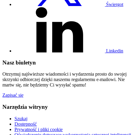
Świergot
Odwiedź
nasz
profil
na
Linkedin
Linkedin
Nasz biuletyn
Otrzymuj najświeższe wiadomości i wydarzenia prosto do swojej
skrzynki odbiorczej dzięki naszemu regularnemu e-mailowi. Nie
martw się, nie będziemy Ci wysyłać spamu!
Zapisać się
Narzędzia witryny
Szukaj
Dostępność
Prywatność i pliki cookie
Oświadczenie dotyczące wykorzystania sztucznej inteligencji