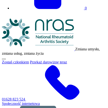
0
Logo
NRAS
Zmiana umysłu,
zmiana usług, zmiana życia
Kliknij,
Zostań członkiem
Przekaż darowiznę teraz
aby
przełączyć
główne
menu
nawigacyjne
01628 823 524
Społeczność internetowa