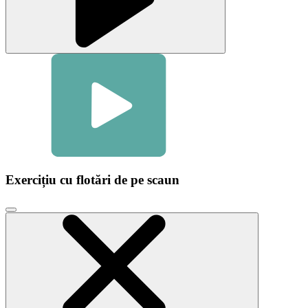
Exercițiu cu flotări de pe scaun
Faceți
clic
pentru
a
închide
fereastra
modală
video