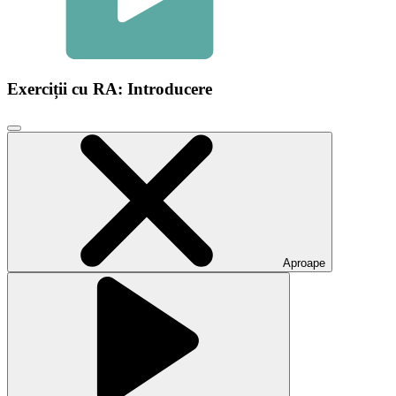
Exerciții cu RA: Introducere
Faceți
clic
pentru
a
închide
fereastra
modală
video
Aproape