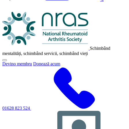
Sigla
NRAS
Schimbând
mentalități, schimbând servicii, schimbând vieți
Faceți
Devino membru
Donează acum
clic
pentru
a
comuta
meniul
principal
de
navigare
01628 823 524