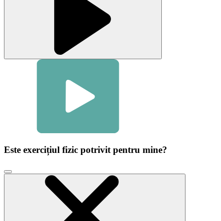
Este exercițiul fizic potrivit pentru mine?
Faceți
clic
pentru
a
închide
fereastra
modală