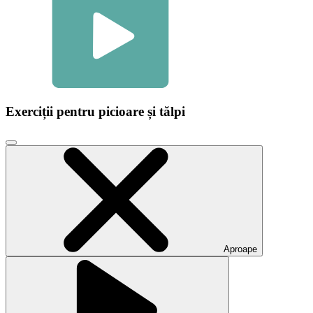
Exerciții pentru picioare și tălpi
Faceți
clic
pentru
a
închide
fereastra
modală
video
Aproape