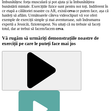
îmbunătățesc forța musculară și pot ajuta și la îmbunătățirea
bunăstării mintale. Exercițiile fizice sunt pentru noi toți. Indiferent în
ce etapă a călătoriei noastre cu AR, există
ceva
ce putem face, așa că
haideți să aflăm. Următoarele câteva videoclipuri vă vor oferi
exemple de exerciții simple și mai aventuroase, sub îndrumarea
expertă a Jessicăi, fizioterapeut. Nu uitați că nu trebuie să faceți
totul, dar ar trebui să facem/facem
ceva
.
Vă rugăm să urmăriți demonstrațiile noastre de
exerciții pe care le puteți face mai jos