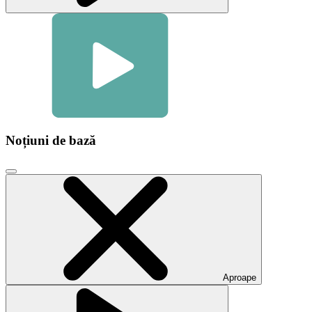
Noțiuni de bază
Faceți
clic
pentru
a
închide
fereastra
modală
video
Aproape