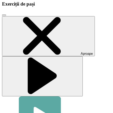
Exerciții de pași
Faceți
clic
pentru
a
închide
fereastra
modală
video
Aproape