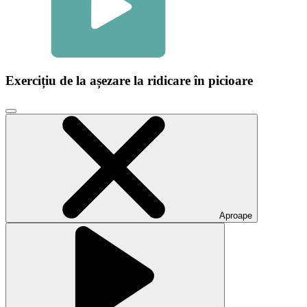
Exercițiu de la așezare la ridicare în picioare
Faceți
clic
pentru
a
închide
fereastra
modală
video
Aproape