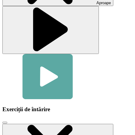
Aproape
Exerciții de întărire
Faceți
clic
pentru