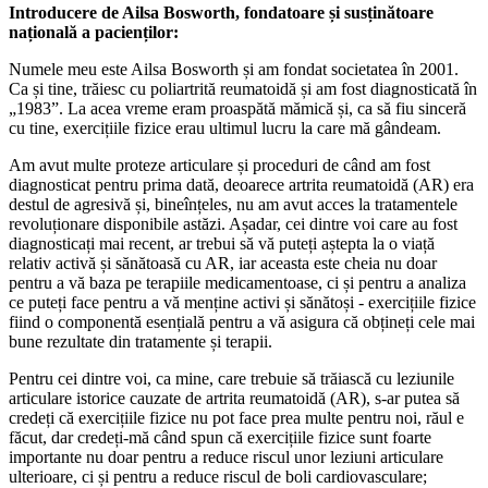
Introducere de Ailsa Bosworth, fondatoare și susținătoare
națională a pacienților:
Numele meu este Ailsa Bosworth și am fondat societatea în 2001.
Ca și tine, trăiesc cu poliartrită reumatoidă și am fost diagnosticată în
„1983”. La acea vreme eram proaspătă mămică și, ca să fiu sinceră
cu tine, exercițiile fizice erau ultimul lucru la care mă gândeam.
Am avut multe proteze articulare și proceduri de când am fost
diagnosticat pentru prima dată, deoarece artrita reumatoidă (AR) era
destul de agresivă și, bineînțeles, nu am avut acces la tratamentele
revoluționare disponibile astăzi. Așadar, cei dintre voi care au fost
diagnosticați mai recent, ar trebui să vă puteți aștepta la o viață
relativ activă și sănătoasă cu AR, iar aceasta este cheia nu doar
pentru a vă baza pe terapiile medicamentoase, ci și pentru a analiza
ce puteți face pentru a vă menține activi și sănătoși - exercițiile fizice
fiind o componentă esențială pentru a vă asigura că obțineți cele mai
bune rezultate din tratamente și terapii.
Pentru cei dintre voi, ca mine, care trebuie să trăiască cu leziunile
articulare istorice cauzate de artrita reumatoidă (AR), s-ar putea să
credeți că exercițiile fizice nu pot face prea multe pentru noi, răul e
făcut, dar credeți-mă când spun că exercițiile fizice sunt foarte
importante nu doar pentru a reduce riscul unor leziuni articulare
ulterioare, ci și pentru a reduce riscul de boli cardiovasculare;