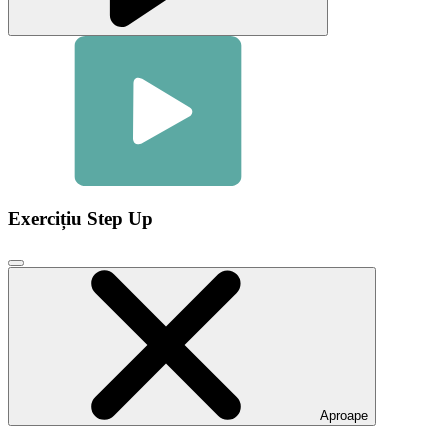
Exercițiu Step Up
Faceți
clic
pentru
a
închide
fereastra
modală
video
Aproape