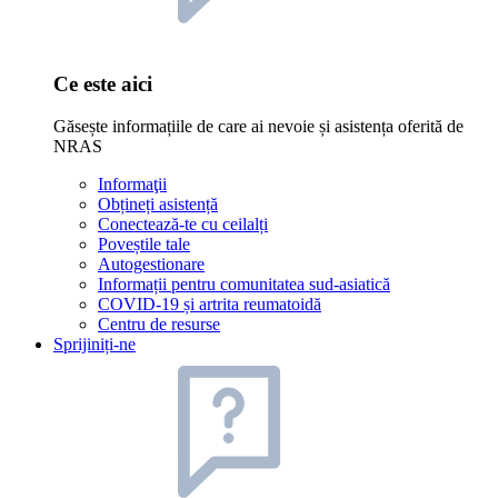
Ce este aici
Găsește informațiile de care ai nevoie și asistența oferită de
NRAS
Informaţii
Obțineți asistență
Conectează-te cu ceilalți
Poveștile tale
Autogestionare
Informații pentru comunitatea sud-asiatică
COVID-19 și artrita reumatoidă
Centru de resurse
Sprijiniți-ne