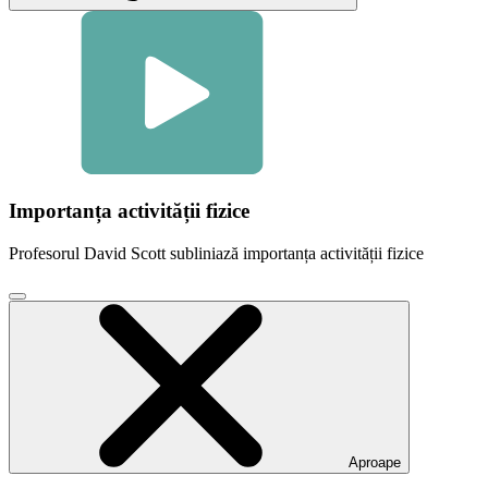
Importanța activității fizice
Profesorul David Scott subliniază importanța activității fizice
Faceți
clic
pentru
a
închide
fereastra
modală
video
Aproape