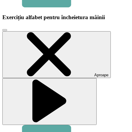
Exercițiu alfabet pentru încheietura mâinii
Faceți
clic
pentru
a
închide
fereastra
modală
video
Aproape