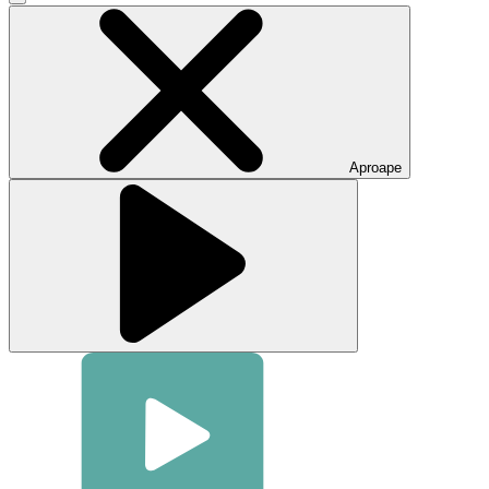
Faceți
clic
pentru
a
închide
fereastra
modală
video
Aproape