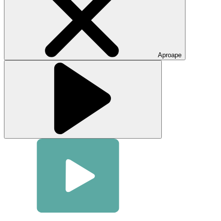
a
închide
fereastra
modală
video
Aproape